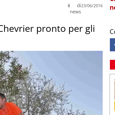
di
il
23/06/2016
n
news
hevrier pronto per gli
C