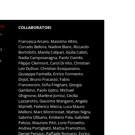
ITÀ
COLLABORATORI
L.
Francesca Arcaro, Massimo Altini,
Corrado Bellora, Nadine Blanc, Riccardo
11
Bortolotti, Manila Calipari, Giulia Calisti,
Nadia Camposaragna, Paolo Ciambi,
m
Filippo Clermont, Carol Di Vito, Christian
Leo Dufour, Christian Evaspasiano,
Giuseppe Farinella, Enrico Formento
Dojot, Bruno Fracasso, Fabio
Francesconi, Sofia Fregnani, Giorgia
Gambino, Paolo Gatto, Michael
Ghignone, Marlène Jorrioz, Cecilia
Lazzarotto, Giacomo Mangano, Angela
Marrelli, Federico Mecca, Luca Mauro
Melloni, Marc Montrosset, Matteo Nigra,
Sabrina Olibano, Emiliano Pala, Gabriele
Peloso, Maurizio Pitti, Loris Ponsetto,
Andrea Portigliatti, Mattia Pramotton,
Deniel Pession, Raffaele Romano, Enrico