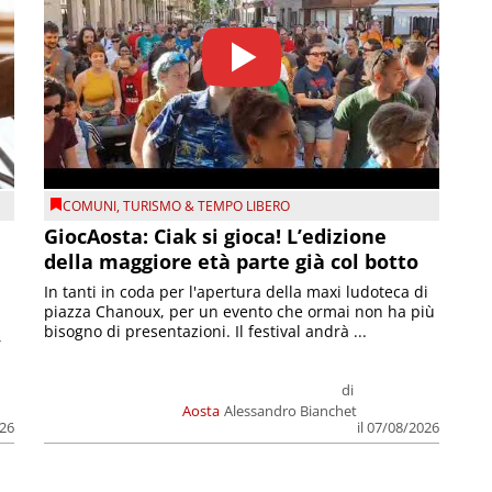
COMUNI
,
TURISMO & TEMPO LIBERO
GiocAosta: Ciak si gioca! L’edizione
della maggiore età parte già col botto
In tanti in coda per l'apertura della maxi ludoteca di
piazza Chanoux, per un evento che ormai non ha più
bisogno di presentazioni. Il festival andrà ...
,
di
Aosta
Alessandro Bianchet
026
il 07/08/2026