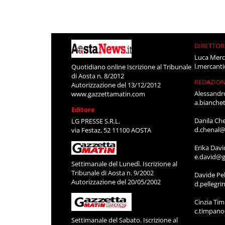
DIRETTOR
Luca Merc
l.mercant
Quotidiano online Iscrizione al Tribunale
di Aosta n. 8/2012
REDAZIO
Autorizzazione del 13/12/2012
Alessandr
www.gazzettamatin.com
a.bianche
Editore
Danila Ch
LG PRESSE S.R.L.
d.chenal@
via Festaz, 52 11100 AOSTA
Erika Davi
e.david@g
Settimanale del Lunedì. Iscrizione al
Tribunale di Aosta n. 9/2002
Davide Pel
Autorizzazione del 20/05/2002
d.pellegr
Cinzia Ti
c.timpan
Settimanale del Sabato. Iscrizione al