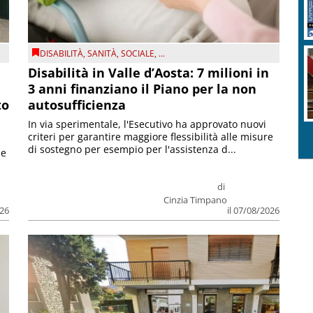
DISABILITÀ
,
SANITÀ
,
SOCIALE
, ...
Disabilità in Valle d’Aosta: 7 milioni in
3 anni finanziano il Piano per la non
to
autosufficienza
In via sperimentale, l'Esecutivo ha approvato nuovi
criteri per garantire maggiore flessibilità alle misure
di sostegno per esempio per l'assistenza d...
le
di
Cinzia Timpano
026
il 07/08/2026