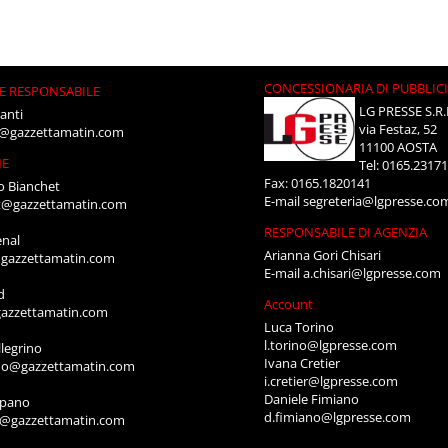
CONCESSIONARIA DI PUBBLIC
E RESPONSABILE
LG PRESSE S.R.
anti
via Festaz, 52
i@gazzettamatin.com
11100 AOSTA
NE
Tel: 0165.2317
Fax: 0165.1820141
o Bianchet
E-mail
segreteria@lgpresse.co
t@gazzettamatin.com
RESPONSABILE DI AGENZIA
enal
Arianna Gori Chisari
gazzettamatin.com
E-mail
a.chisari@lgpresse.com
d
Account
azzettamatin.com
Luca Torino
l.torino@lgpresse.com
legrino
Ivana Cretier
ino@gazzettamatin.com
i.cretier@lgpresse.com
Daniele Fimiano
mpano
d.fimiano@lgpresse.com
o@gazzettamatin.com