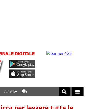
ALTRO
licca per leggere tutte le