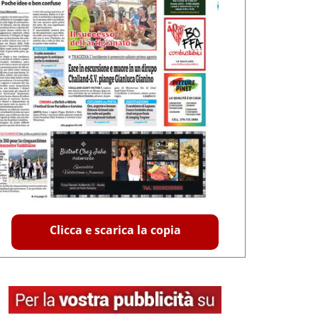
Clicca e scarica la copia