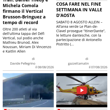
COSA FARE NEL FINE
Michela Comola
SETTIMANA IN VALLE
firmano il Vertical
D’AOSTA
Brusson-Bringuez a
tempo di record
SABATO 8 AGOSTO ALLEIN –
All’area verde Le Plan-de-
Oltre 200 atleti al via
Clavel prosegue “ItinerDante”,
dell'ultima tappa del Défì
le letture dantesche, con la
Vertical, sul podio anche
partecipazione di Antonello
Mathieu Brunod, Alex
Pistritto (...
Noussan, Miriam Di Vincenzo
e Kaitlin Allen
di
di
Davide Pellegrino
gazzettamatin
il 08/08/2026
il 07/08/2026