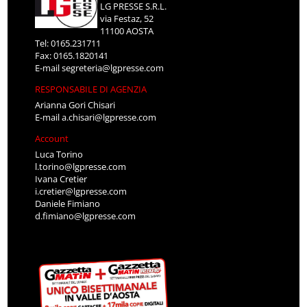
LG PRESSE S.R.L.
via Festaz, 52
11100 AOSTA
Tel: 0165.231711
Fax: 0165.1820141
E-mail
segreteria@lgpresse.com
RESPONSABILE DI AGENZIA
Arianna Gori Chisari
E-mail
a.chisari@lgpresse.com
Account
Luca Torino
l.torino@lgpresse.com
Ivana Cretier
i.cretier@lgpresse.com
Daniele Fimiano
d.fimiano@lgpresse.com