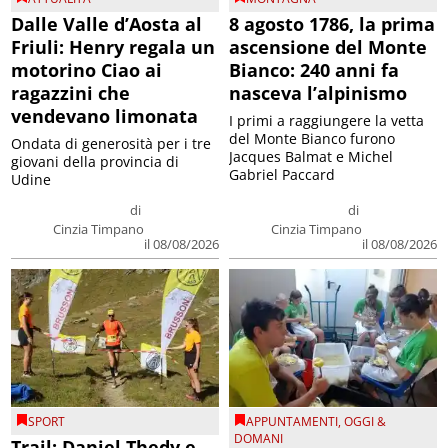
Dalle Valle d’Aosta al
8 agosto 1786, la prima
Friuli: Henry regala un
ascensione del Monte
motorino Ciao ai
Bianco: 240 anni fa
ragazzini che
nasceva l’alpinismo
vendevano limonata
I primi a raggiungere la vetta
del Monte Bianco furono
Ondata di generosità per i tre
Jacques Balmat e Michel
giovani della provincia di
Gabriel Paccard
Udine
di
di
Cinzia Timpano
Cinzia Timpano
il 08/08/2026
il 08/08/2026
SPORT
APPUNTAMENTI
,
OGGI &
DOMANI
Trail: Daniel Thedy e