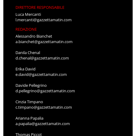
DIRETTORE RESPONSABILE
Luca Mercanti
l.mercanti@gazzettamatin.com
REDAZIONE
Alessandro Bianchet
a.bianchet@gazzettamatin.com
Danila Chenal
d.chenal@gazzettamatin.com
Erika David
e.david@gazzettamatin.com
Davide Pellegrino
d.pellegrino@gazzettamatin.com
Cinzia Timpano
c.timpano@gazzettamatin.com
Arianna Papalia
a.papalia@gazzettamatin.com
Thomas Piccot