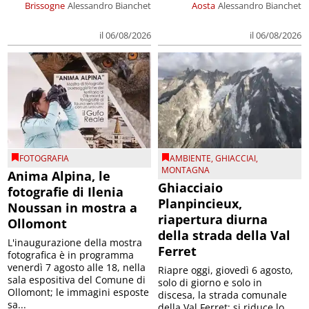
Brissogne
Alessandro Bianchet
Aosta
Alessandro Bianchet
il 06/08/2026
il 06/08/2026
FOTOGRAFIA
AMBIENTE
,
GHIACCIAI
,
MONTAGNA
Anima Alpina, le
Ghiacciaio
fotografie di Ilenia
Planpincieux,
Noussan in mostra a
riapertura diurna
Ollomont
della strada della Val
L'inaugurazione della mostra
Ferret
fotografica è in programma
venerdì 7 agosto alle 18, nella
Riapre oggi, giovedì 6 agosto,
sala espositiva del Comune di
solo di giorno e solo in
Ollomont; le immagini esposte
discesa, la strada comunale
sa...
della Val Ferret; si riduce lo