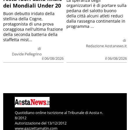
La speranza degli
dei Mondiali Under 20
organizzatori è di portare sulla
pedana del salotto buono
Buon debutto iridato della
della città alcuni atleti reduci
stellina della Cogne,
dalla rassegna continentale in
protagonista di una prova
programma ...
coraggiosa nell'ultima frazione
della seconda batteria della
staffetta mist...
di
Redazione Aostanews.it
di
Davide Pellegrino
il 06/08/2026
il 06/08/2026
Quotidiano online Iscrizione al Tribunale di Aosta n.
8/2012
Autorizzazione del 13/12/2012
www.gazzettamatin.com