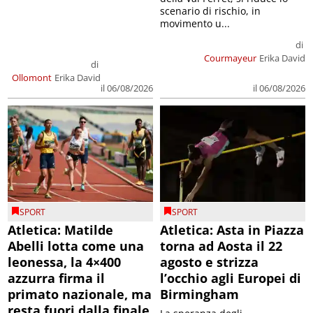
scenario di rischio, in
movimento u...
di
Courmayeur
Erika David
di
Ollomont
Erika David
il 06/08/2026
il 06/08/2026
SPORT
SPORT
Atletica: Matilde
Atletica: Asta in Piazza
Abelli lotta come una
torna ad Aosta il 22
leonessa, la 4×400
agosto e strizza
azzurra firma il
l’occhio agli Europei di
primato nazionale, ma
Birmingham
resta fuori dalla finale