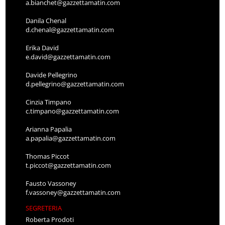
a.bianchet@gazzettamatin.com
Danila Chenal
d.chenal@gazzettamatin.com
Erika David
e.david@gazzettamatin.com
Davide Pellegrino
d.pellegrino@gazzettamatin.com
Cinzia Timpano
c.timpano@gazzettamatin.com
Arianna Papalia
a.papalia@gazzettamatin.com
Thomas Piccot
t.piccot@gazzettamatin.com
Fausto Vassoney
f.vassoney@gazzettamatin.com
SEGRETERIA
Roberta Prodoti