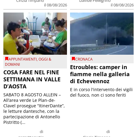
Cinzia Timpano
Davide Pellegrino
il 08/08/2026
il 08/08/2026
APPUNTAMENTI
,
OGGI &
CRONACA
DOMANI
Etroubles: camper in
COSA FARE NEL FINE
fiamme nella galleria
SETTIMANA IN VALLE
di Echevennoz
D’AOSTA
E in corso l'intervento dei vigili
SABATO 8 AGOSTO ALLEIN –
del fuoco, non ci sono feriti
All’area verde Le Plan-de-
Clavel prosegue “ItinerDante”,
le letture dantesche, con la
partecipazione di Antonello
Pistritto (...
di
di