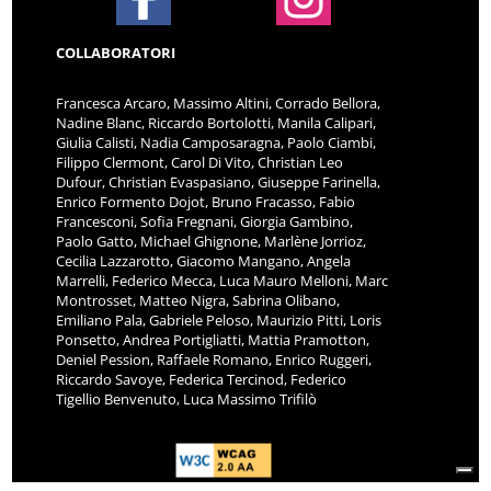
COLLABORATORI
Francesca Arcaro, Massimo Altini, Corrado Bellora,
Nadine Blanc, Riccardo Bortolotti, Manila Calipari,
Giulia Calisti, Nadia Camposaragna, Paolo Ciambi,
Filippo Clermont, Carol Di Vito, Christian Leo
Dufour, Christian Evaspasiano, Giuseppe Farinella,
Enrico Formento Dojot, Bruno Fracasso, Fabio
Francesconi, Sofia Fregnani, Giorgia Gambino,
Paolo Gatto, Michael Ghignone, Marlène Jorrioz,
Cecilia Lazzarotto, Giacomo Mangano, Angela
Marrelli, Federico Mecca, Luca Mauro Melloni, Marc
Montrosset, Matteo Nigra, Sabrina Olibano,
Emiliano Pala, Gabriele Peloso, Maurizio Pitti, Loris
Ponsetto, Andrea Portigliatti, Mattia Pramotton,
Deniel Pession, Raffaele Romano, Enrico Ruggeri,
Riccardo Savoye, Federica Tercinod, Federico
Tigellio Benvenuto, Luca Massimo Trifilò