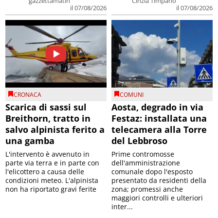
gazzettamatin
Cinzia Timpano
il 07/08/2026
il 07/08/2026
CRONACA
COMUNI
Scarica di sassi sul
Aosta, degrado in via
Breithorn, tratto in
Festaz: installata una
salvo alpinista ferito a
telecamera alla Torre
una gamba
del Lebbroso
L'intervento è avvenuto in
Prime contromosse
parte via terra e in parte con
dell'amministrazione
l'elicottero a causa delle
comunale dopo l'esposto
condizioni meteo. L'alpinista
presentato da residenti della
non ha riportato gravi ferite
zona; promessi anche
maggiori controlli e ulteriori
inter...