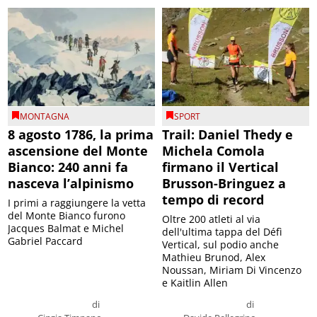
MONTAGNA
SPORT
8 agosto 1786, la prima
Trail: Daniel Thedy e
ascensione del Monte
Michela Comola
Bianco: 240 anni fa
firmano il Vertical
nasceva l’alpinismo
Brusson-Bringuez a
tempo di record
I primi a raggiungere la vetta
del Monte Bianco furono
Oltre 200 atleti al via
Jacques Balmat e Michel
dell'ultima tappa del Défì
Gabriel Paccard
Vertical, sul podio anche
Mathieu Brunod, Alex
Noussan, Miriam Di Vincenzo
e Kaitlin Allen
di
di