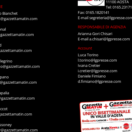
11100 AOSTA
NE
Tel: 0165.2317
Fax: 0165.1820141
o Bianchet
E-mail
segreteria@lgpresse.co
t@gazzettamatin.com
RESPONSABILE DI AGENZIA
enal
Arianna Gori Chisari
gazzettamatin.com
E-mail
a.chisari@lgpresse.com
d
Account
azzettamatin.com
Luca Torino
l.torino@lgpresse.com
legrino
Ivana Cretier
ino@gazzettamatin.com
i.cretier@lgpresse.com
Daniele Fimiano
mpano
d.fimiano@lgpresse.com
o@gazzettamatin.com
apalia
@gazzettamatin.com
ccot
gazzettamatin.com
ssoney
y@gazzettamatin.com