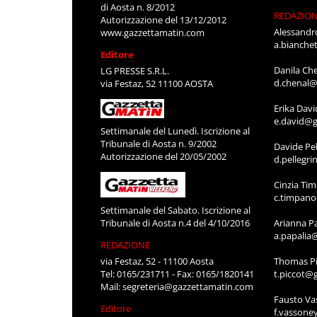
di Aosta n. 8/2012
REDAZIO
Autorizzazione del 13/12/2012
Alessandr
www.gazzettamatin.com
a.bianche
Editore
Danila Ch
LG PRESSE S.R.L.
d.chenal@
via Festaz, 52 11100 AOSTA
Erika Davi
e.david@g
Settimanale del Lunedì. Iscrizione al
Tribunale di Aosta n. 9/2002
Davide Pel
Autorizzazione del 20/05/2002
d.pellegr
Cinzia Ti
c.timpan
Settimanale del Sabato. Iscrizione al
Tribunale di Aosta n.4 del 4/10/2016
Arianna P
a.papalia
REDAZIONE
via Festaz, 52 - 11100 Aosta
Thomas Pi
Tel: 0165/231711 - Fax: 0165/1820141
t.piccot@
Mail:
segreteria@gazzettamatin.com
Fausto Va
Editore
f.vassone