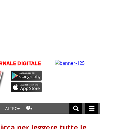
ALTRO
licca per leggere tutte le