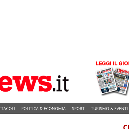
TTACOLI
POLITICA & ECONOMIA
SPORT
TURISMO & EVENTI
C