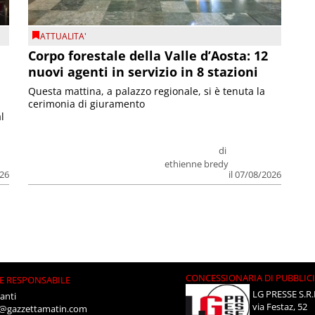
ATTUALITA'
Corpo forestale della Valle d’Aosta: 12
nuovi agenti in servizio in 8 stazioni
Questa mattina, a palazzo regionale, si è tenuta la
cerimonia di giuramento
l
di
ethienne bredy
026
il 07/08/2026
CONCESSIONARIA DI PUBBLIC
E RESPONSABILE
LG PRESSE S.R.
anti
via Festaz, 52
i@gazzettamatin.com