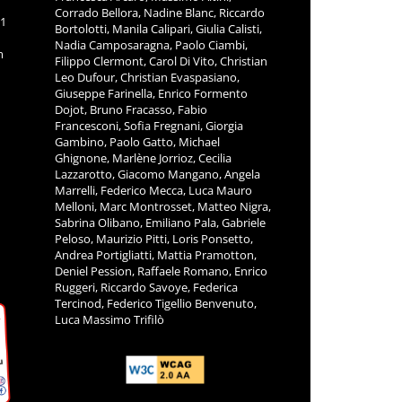
Corrado Bellora, Nadine Blanc, Riccardo
11
Bortolotti, Manila Calipari, Giulia Calisti,
Nadia Camposaragna, Paolo Ciambi,
m
Filippo Clermont, Carol Di Vito, Christian
Leo Dufour, Christian Evaspasiano,
Giuseppe Farinella, Enrico Formento
Dojot, Bruno Fracasso, Fabio
Francesconi, Sofia Fregnani, Giorgia
Gambino, Paolo Gatto, Michael
Ghignone, Marlène Jorrioz, Cecilia
Lazzarotto, Giacomo Mangano, Angela
Marrelli, Federico Mecca, Luca Mauro
Melloni, Marc Montrosset, Matteo Nigra,
Sabrina Olibano, Emiliano Pala, Gabriele
Peloso, Maurizio Pitti, Loris Ponsetto,
Andrea Portigliatti, Mattia Pramotton,
Deniel Pession, Raffaele Romano, Enrico
Ruggeri, Riccardo Savoye, Federica
Tercinod, Federico Tigellio Benvenuto,
Luca Massimo Trifilò