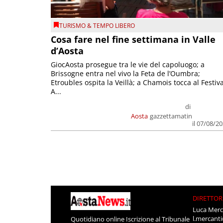
TURISMO & TEMPO LIBERO
Cosa fare nel fine settimana in Valle
d’Aosta
GiocAosta prosegue tra le vie del capoluogo; a
Brissogne entra nel vivo la Feta de l’Oumbra;
Etroubles ospita la Veillà; a Chamois tocca al Festiva
A...
di
Aosta
gazzettamatin
il 07/08/2
DIRETTOR
Luca Merc
l.mercant
Quotidiano online Iscrizione al Tribunale