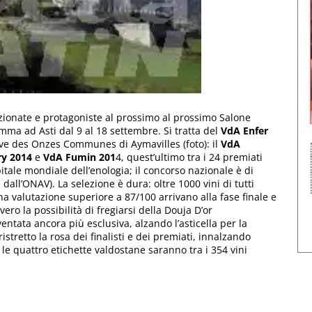
ezionate e protagoniste al prossimo al prossimo Salone
mma ad Asti dal 9 al 18 settembre. Si tratta del
VdA Enfer
ave des Onzes Communes di Aymavilles (foto): il
VdA
ry 2014
e
VdA Fumin 201
4, quest’ultimo tra i 24 premiati
pitale mondiale dell’enologia; il concorso nazionale è di
 dall’ONAV). La selezione è dura: oltre 1000 vini di tutti
na valutazione superiore a 87/100 arrivano alla fase finale e
vero la possibilità di fregiarsi della Douja D’or
entata ancora più esclusiva, alzando l’asticella per la
ristretto la rosa dei finalisti e dei premiati, innalzando
le quattro etichette valdostane saranno tra i 354 vini