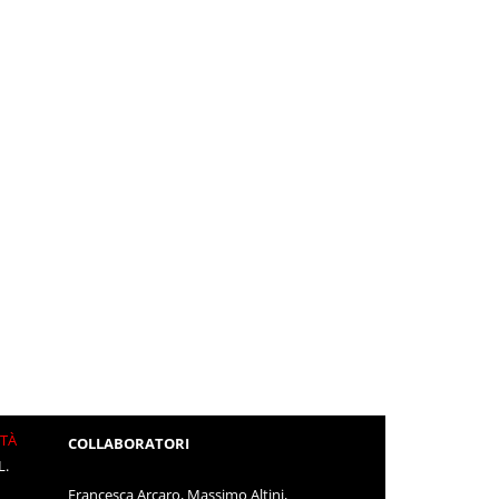
ITÀ
COLLABORATORI
L.
Francesca Arcaro, Massimo Altini,