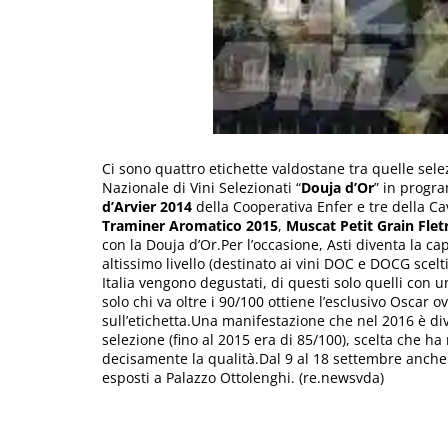
Ci sono quattro etichette valdostane tra quelle sel
Nazionale di Vini Selezionati “
Douja d’Or
” in progra
d’Arvier 2014
della Cooperativa Enfer e tre della C
Traminer Aromatico 2015
,
Muscat Petit Grain Flet
con la Douja d’Or.Per l’occasione, Asti diventa la ca
altissimo livello (destinato ai vini DOC e DOCG scelti
Italia vengono degustati, di questi solo quelli con u
solo chi va oltre i 90/100 ottiene l’esclusivo Oscar ov
sull’etichetta.Una manifestazione che nel 2016 è div
selezione (fino al 2015 era di 85/100), scelta che ha 
decisamente la qualità.Dal 9 al 18 settembre anche 
esposti a Palazzo Ottolenghi. (re.newsvda)