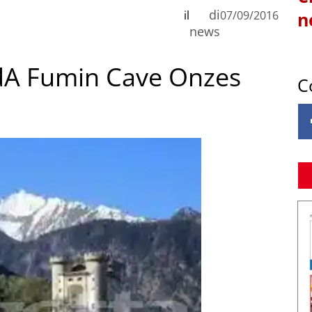
di
il
07/09/2016
n
news
VdA Fumin Cave Onzes
C