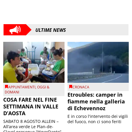
ULTIME NEWS
APPUNTAMENTI
,
OGGI &
CRONACA
DOMANI
Etroubles: camper in
COSA FARE NEL FINE
fiamme nella galleria
SETTIMANA IN VALLE
di Echevennoz
D’AOSTA
E in corso l'intervento dei vigili
SABATO 8 AGOSTO ALLEIN –
del fuoco, non ci sono feriti
All’area verde Le Plan-de-
Clavel prosegue “ItinerDante”,