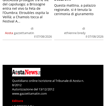
del capoluogo; a Brissogne
Questa mattina, a palazzo
entra nel vivo la Feta de
regionale, si è tenuta la
l’Oumbra; Etroubles ospita la
cerimonia di giuramento
Veillà; a Chamois tocca al
Festival A...
di
di
Aosta
gazzettamatin
ethienne bredy
il 07/08/2026
il 07/08/2026
Quotidiano online Iscrizione al Tribunale di Aosta n.
8/2012
Autorizzazione del 13/12/2012
www.gazzettamatin.com
Editore