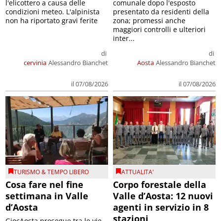
l'elicottero a causa delle
comunale dopo l'esposto
condizioni meteo. L'alpinista
presentato da residenti della
non ha riportato gravi ferite
zona; promessi anche
maggiori controlli e ulteriori
inter...
di
di
cervinia
Alessandro Bianchet
Aosta
Alessandro Bianchet
il 07/08/2026
il 07/08/2026
TURISMO & TEMPO LIBERO
ATTUALITA'
Cosa fare nel fine
Corpo forestale della
settimana in Valle
Valle d’Aosta: 12 nuovi
d’Aosta
agenti in servizio in 8
stazioni
GiocAosta prosegue tra le vie