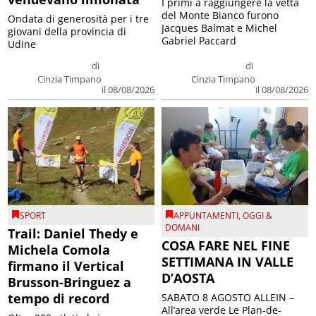
I primi a raggiungere la vetta
del Monte Bianco furono
Ondata di generosità per i tre
Jacques Balmat e Michel
giovani della provincia di
Gabriel Paccard
Udine
di
di
Cinzia Timpano
Cinzia Timpano
il 08/08/2026
il 08/08/2026
SPORT
APPUNTAMENTI
,
OGGI &
DOMANI
Trail: Daniel Thedy e
COSA FARE NEL FINE
Michela Comola
SETTIMANA IN VALLE
firmano il Vertical
D’AOSTA
Brusson-Bringuez a
tempo di record
SABATO 8 AGOSTO ALLEIN –
All’area verde Le Plan-de-