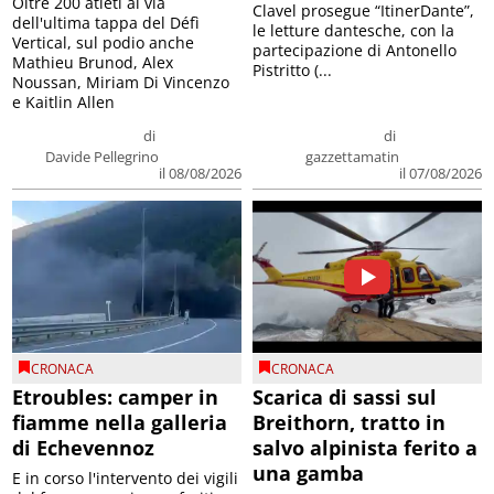
Oltre 200 atleti al via
Clavel prosegue “ItinerDante”,
dell'ultima tappa del Défì
le letture dantesche, con la
Vertical, sul podio anche
partecipazione di Antonello
Mathieu Brunod, Alex
Pistritto (...
Noussan, Miriam Di Vincenzo
e Kaitlin Allen
di
di
Davide Pellegrino
gazzettamatin
il 08/08/2026
il 07/08/2026
CRONACA
CRONACA
Etroubles: camper in
Scarica di sassi sul
fiamme nella galleria
Breithorn, tratto in
di Echevennoz
salvo alpinista ferito a
una gamba
E in corso l'intervento dei vigili