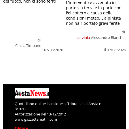
del fuoco, non ci sono feriti
L'intervento è avvenuto in
parte via terra e in parte con
l'elicottero a causa delle
condizioni meteo. L'alpinista
non ha riportato gravi ferite
di
cervinia
Alessandro Bianchet
di
Cinzia Timpano
il 07/08/2026
il 07/08/2026
Quotidiano online Iscrizione al Tribunale di Aosta n.
8/2012
Autorizzazione del 13/12/2012
www.gazzettamatin.com
Editore