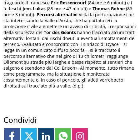
traguardo il francesce
Eric Ressencourt
(84 ore e 6 minuti) e i
tedeschi
Jens Lukas
(85 ore e 47 minuti) e
Thomas Bohne
(86
ore e 3 minuti).
Percorsi alternativi
Vista la perturbazione che
sta interessando la Valle d’Aosta, che ha portato ieri la
protezione civile a emettere un avviso di criticità, i responsabili
della sicurezza del
Tor des Géants
hanno tracciato alcuni tratti
alternativi lontani dai rischi dovuti a eventuali smottamenti del
terreno. «Valutato e concordato con il sindaco di Oyace – si
legge in un comunicato diffuso poco fa -, si è tracciato il
percorso alternativo che nel giro di 13 chilometri raggiunge
Ollomont su strade più larghe e basse rispetto ai sentieri che
salgono e scendono dal Col Brison». Al momento, tutto rimane
come programmato, ma la situazione è monitorata
costantemente e, in caso di pericolo, gli atleti verrebbero
dirottati sul tracciato più a valle. (d.p.)
Condividi