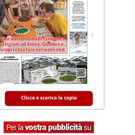
Clicca e scarica la copia