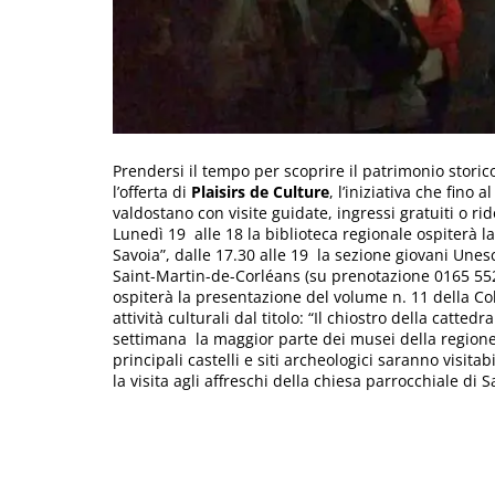
Prendersi il tempo per scoprire il patrimonio storico
l’offerta di
Plaisirs de Culture
, l’iniziativa che fino
valdostano con visite guidate, ingressi gratuiti o rid
Lunedì 19 alle 18 la biblioteca regionale ospiterà l
Savoia”, dalle 17.30 alle 19 la sezione giovani Unes
Saint-Martin-de-Corléans (su prenotazione 0165 5524
ospiterà la presentazione del volume n. 11 della C
attività culturali dal titolo: “Il chiostro della cattedr
settimana la maggior parte dei musei della regione o
principali castelli e siti archeologici saranno visita
la visita agli affreschi della chiesa parrocchiale di 