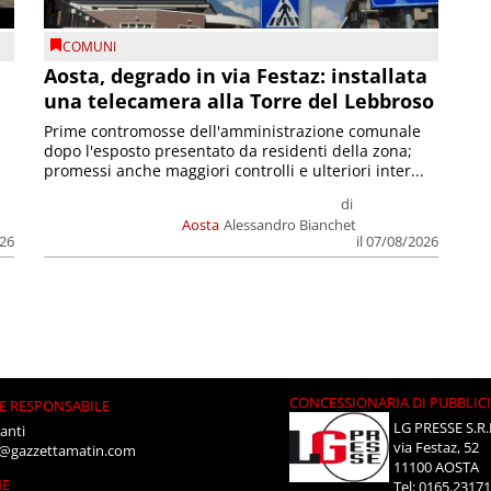
COMUNI
n
Aosta, degrado in via Festaz: installata
una telecamera alla Torre del Lebbroso
Prime contromosse dell'amministrazione comunale
dopo l'esposto presentato da residenti della zona;
promessi anche maggiori controlli e ulteriori inter...
di
Aosta
Alessandro Bianchet
026
il 07/08/2026
CONCESSIONARIA DI PUBBLIC
E RESPONSABILE
LG PRESSE S.R.
anti
via Festaz, 52
i@gazzettamatin.com
11100 AOSTA
NE
Tel: 0165.2317