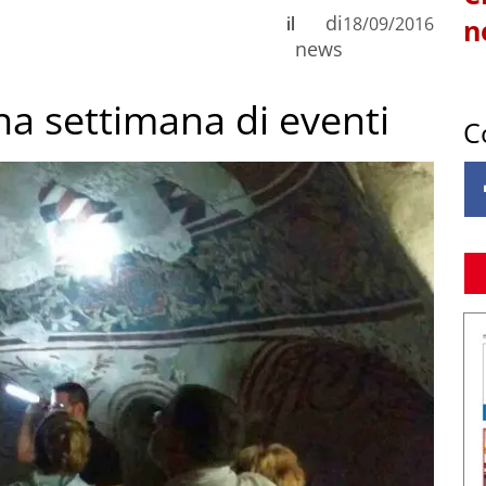
di
il
18/09/2016
n
news
una settimana di eventi
C