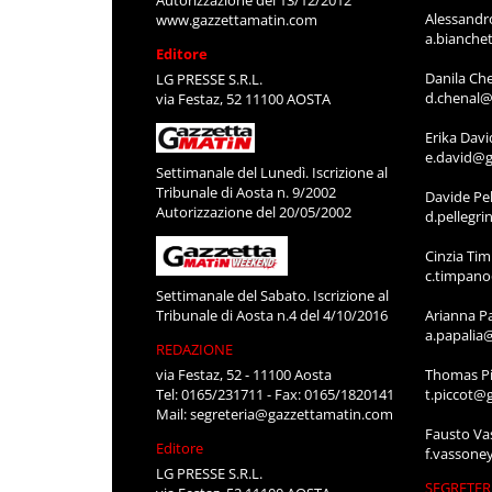
Autorizzazione del 13/12/2012
Alessandr
www.gazzettamatin.com
a.bianche
Editore
Danila Ch
LG PRESSE S.R.L.
d.chenal@
via Festaz, 52 11100 AOSTA
Erika Davi
e.david@g
Settimanale del Lunedì. Iscrizione al
Tribunale di Aosta n. 9/2002
Davide Pel
Autorizzazione del 20/05/2002
d.pellegr
Cinzia Ti
c.timpan
Settimanale del Sabato. Iscrizione al
Tribunale di Aosta n.4 del 4/10/2016
Arianna P
a.papalia
REDAZIONE
via Festaz, 52 - 11100 Aosta
Thomas Pi
Tel: 0165/231711 - Fax: 0165/1820141
t.piccot@
Mail:
segreteria@gazzettamatin.com
Fausto Va
Editore
f.vassone
LG PRESSE S.R.L.
SEGRETER