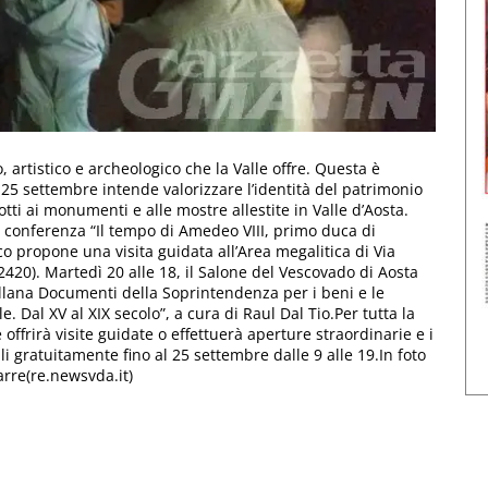
, artistico e archeologico che la Valle offre. Questa è
 al 25 settembre intende valorizzare l’identità del patrimonio
otti ai monumenti e alle mostre allestite in Valle d’Aosta.
a conferenza “Il tempo di Amedeo VIII, primo duca di
co propone una visita guidata all’Area megalitica di Via
20). Martedì 20 alle 18, il Salone del Vescovado di Aosta
ollana Documenti della Soprintendenza per i beni e le
ale. Dal XV al XIX secolo”, a cura di Raul Dal Tio.Per tutta la
ffrirà visite guidate o effettuerà aperture straordinarie e i
bili gratuitamente fino al 25 settembre dalle 9 alle 19.In foto
Sarre(re.newsvda.it)