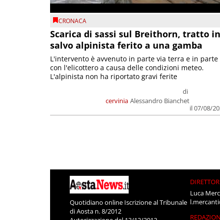
CRONACA
Scarica di sassi sul Breithorn, tratto i
salvo alpinista ferito a una gamba
L'intervento è avvenuto in parte via terra e in parte
con l'elicottero a causa delle condizioni meteo.
L'alpinista non ha riportato gravi ferite
di
cervinia
Alessandro Bianchet
il 07/08/2
DIRETTOR
Luca Merc
l.mercant
Quotidiano online Iscrizione al Tribunale
di Aosta n. 8/2012
REDAZIO