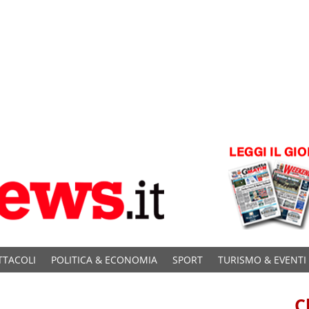
TTACOLI
POLITICA & ECONOMIA
SPORT
TURISMO & EVENTI
C