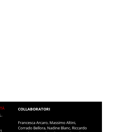
ITÀ
COLLABORATORI
L.
Francesca Arcaro, Massimo Altini,
Corrado Bellora, Nadine Blanc, Riccardo
11