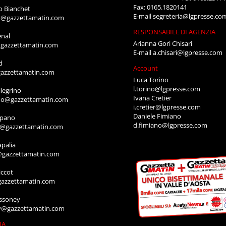
Fax: 0165.1820141
o Bianchet
E-mail
segreteria@lgpresse.co
t@gazzettamatin.com
RESPONSABILE DI AGENZIA
enal
Arianna Gori Chisari
gazzettamatin.com
E-mail
a.chisari@lgpresse.com
d
Account
azzettamatin.com
Luca Torino
l.torino@lgpresse.com
legrino
Ivana Cretier
ino@gazzettamatin.com
i.cretier@lgpresse.com
Daniele Fimiano
mpano
d.fimiano@lgpresse.com
o@gazzettamatin.com
apalia
@gazzettamatin.com
ccot
gazzettamatin.com
ssoney
y@gazzettamatin.com
IA