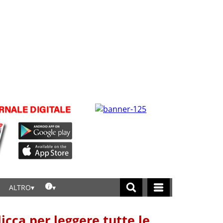
ALTRO
licca per leggere tutte le