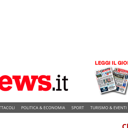
TTACOLI
POLITICA & ECONOMIA
SPORT
TURISMO & EVENTI
C