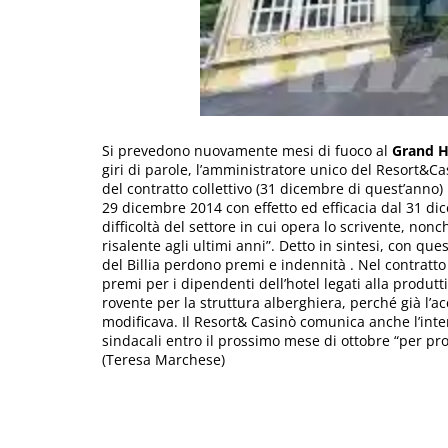
Si prevedono nuovamente mesi di fuoco al
Grand Ho
giri di parole, l’amministratore unico del Resort&C
del contratto collettivo (31 dicembre di quest’anno) l
29 dicembre 2014 con effetto ed efficacia dal 31 dic
difficoltà del settore in cui opera lo scrivente, nonc
risalente agli ultimi anni”. Detto in sintesi, con qu
del Billia perdono premi e indennità . Nel contratto
premi per i dipendenti dell’hotel legati alla produt
rovente per la struttura alberghiera, perché già l’a
modificava. Il Resort& Casinò comunica anche l’inte
sindacali entro il prossimo mese di ottobre “per pro
(Teresa Marchese)