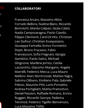
ITÀ
COLLABORATORI
L.
Francesca Arcaro, Massimo Altini,
Corrado Bellora, Nadine Blanc, Riccardo
11
Bortolotti, Manila Calipari, Giulia Calisti,
Nadia Camposaragna, Paolo Ciambi,
m
Filippo Clermont, Carol Di Vito, Christian
Leo Dufour, Christian Evaspasiano,
Giuseppe Farinella, Enrico Formento
Dojot, Bruno Fracasso, Fabio
Francesconi, Sofia Fregnani, Giorgia
Gambino, Paolo Gatto, Michael
Ghignone, Marlène Jorrioz, Cecilia
Lazzarotto, Giacomo Mangano, Angela
Marrelli, Federico Mecca, Luca Mauro
Melloni, Marc Montrosset, Matteo Nigra,
Sabrina Olibano, Emiliano Pala, Gabriele
Peloso, Maurizio Pitti, Loris Ponsetto,
Andrea Portigliatti, Mattia Pramotton,
Deniel Pession, Raffaele Romano, Enrico
Ruggeri, Riccardo Savoye, Federica
Tercinod, Federico Tigellio Benvenuto,
Luca Massimo Trifilò