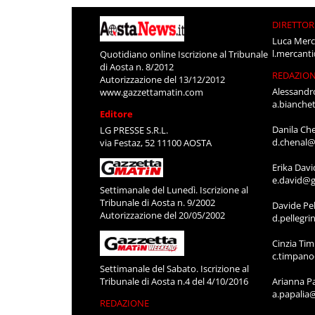
DIRETTOR
Luca Merc
l.mercant
Quotidiano online Iscrizione al Tribunale
di Aosta n. 8/2012
REDAZIO
Autorizzazione del 13/12/2012
Alessandr
www.gazzettamatin.com
a.bianche
Editore
Danila Ch
LG PRESSE S.R.L.
d.chenal@
via Festaz, 52 11100 AOSTA
Erika Davi
e.david@g
Settimanale del Lunedì. Iscrizione al
Tribunale di Aosta n. 9/2002
Davide Pel
Autorizzazione del 20/05/2002
d.pellegr
Cinzia Ti
c.timpan
Settimanale del Sabato. Iscrizione al
Tribunale di Aosta n.4 del 4/10/2016
Arianna P
a.papalia
REDAZIONE