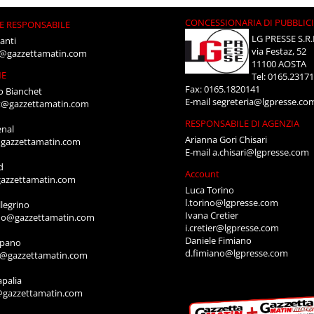
CONCESSIONARIA DI PUBBLIC
E RESPONSABILE
LG PRESSE S.R.
anti
via Festaz, 52
i@gazzettamatin.com
11100 AOSTA
NE
Tel: 0165.2317
Fax: 0165.1820141
o Bianchet
E-mail
segreteria@lgpresse.co
t@gazzettamatin.com
RESPONSABILE DI AGENZIA
enal
Arianna Gori Chisari
gazzettamatin.com
E-mail
a.chisari@lgpresse.com
d
Account
azzettamatin.com
Luca Torino
l.torino@lgpresse.com
legrino
Ivana Cretier
ino@gazzettamatin.com
i.cretier@lgpresse.com
Daniele Fimiano
mpano
d.fimiano@lgpresse.com
o@gazzettamatin.com
apalia
@gazzettamatin.com