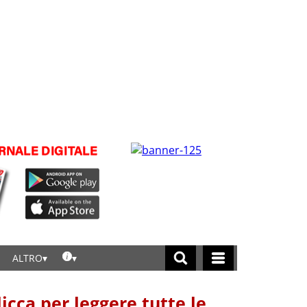
ALTRO
licca per leggere tutte le