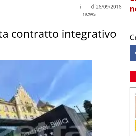
di
il
26/09/2016
n
news
ta contratto integrativo
C