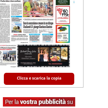
Clicca e scarica la copia