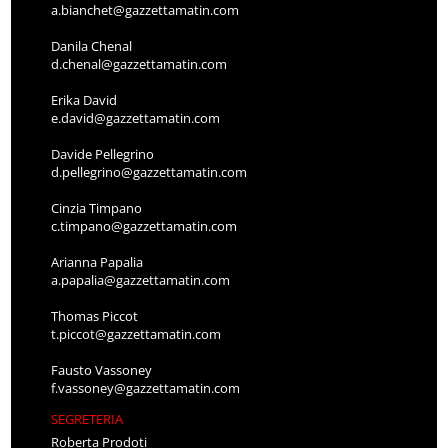
a.bianchet@gazzettamatin.com
Danila Chenal
d.chenal@gazzettamatin.com
Erika David
e.david@gazzettamatin.com
Davide Pellegrino
d.pellegrino@gazzettamatin.com
Cinzia Timpano
c.timpano@gazzettamatin.com
Arianna Papalia
a.papalia@gazzettamatin.com
Thomas Piccot
t.piccot@gazzettamatin.com
Fausto Vassoney
f.vassoney@gazzettamatin.com
SEGRETERIA
Roberta Prodoti