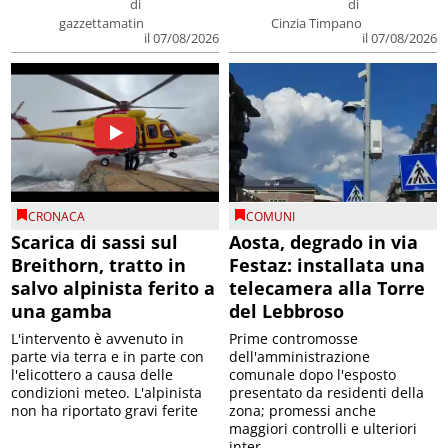
di
di
gazzettamatin
Cinzia Timpano
il 07/08/2026
il 07/08/2026
CRONACA
COMUNI
Scarica di sassi sul
Aosta, degrado in via
Breithorn, tratto in
Festaz: installata una
salvo alpinista ferito a
telecamera alla Torre
una gamba
del Lebbroso
L'intervento è avvenuto in
Prime contromosse
parte via terra e in parte con
dell'amministrazione
l'elicottero a causa delle
comunale dopo l'esposto
condizioni meteo. L'alpinista
presentato da residenti della
non ha riportato gravi ferite
zona; promessi anche
maggiori controlli e ulteriori
inter...