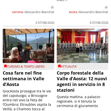
di
di
cervinia
Alessandro Bianchet
Aosta
Alessandro Bianchet
il 07/08/2026
il 07/08/2026
TURISMO & TEMPO LIBERO
ATTUALITA'
Cosa fare nel fine
Corpo forestale della
settimana in Valle
Valle d’Aosta: 12 nuovi
d’Aosta
agenti in servizio in 8
stazioni
GiocAosta prosegue tra le vie
del capoluogo; a Brissogne
Questa mattina, a palazzo
entra nel vivo la Feta de
regionale, si è tenuta la
l’Oumbra; Etroubles ospita la
cerimonia di giuramento
Veillà; a Chamois tocca al