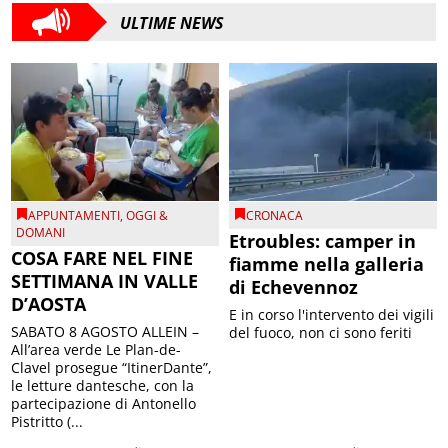
ULTIME NEWS
APPUNTAMENTI
,
OGGI &
CRONACA
DOMANI
Etroubles: camper in
COSA FARE NEL FINE
fiamme nella galleria
SETTIMANA IN VALLE
di Echevennoz
D’AOSTA
E in corso l'intervento dei vigili
SABATO 8 AGOSTO ALLEIN –
del fuoco, non ci sono feriti
All’area verde Le Plan-de-
Clavel prosegue “ItinerDante”,
le letture dantesche, con la
partecipazione di Antonello
Pistritto (...