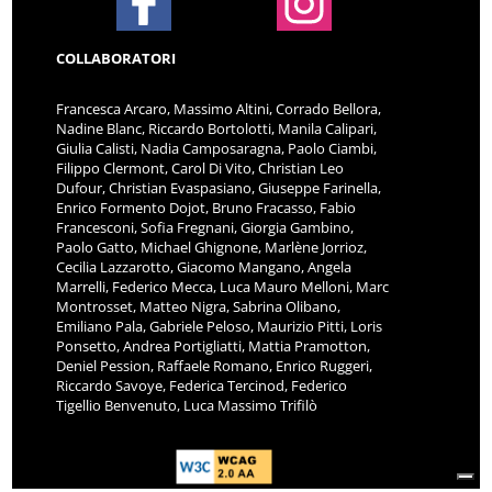
COLLABORATORI
Francesca Arcaro, Massimo Altini, Corrado Bellora,
Nadine Blanc, Riccardo Bortolotti, Manila Calipari,
Giulia Calisti, Nadia Camposaragna, Paolo Ciambi,
Filippo Clermont, Carol Di Vito, Christian Leo
Dufour, Christian Evaspasiano, Giuseppe Farinella,
Enrico Formento Dojot, Bruno Fracasso, Fabio
Francesconi, Sofia Fregnani, Giorgia Gambino,
Paolo Gatto, Michael Ghignone, Marlène Jorrioz,
Cecilia Lazzarotto, Giacomo Mangano, Angela
Marrelli, Federico Mecca, Luca Mauro Melloni, Marc
Montrosset, Matteo Nigra, Sabrina Olibano,
Emiliano Pala, Gabriele Peloso, Maurizio Pitti, Loris
Ponsetto, Andrea Portigliatti, Mattia Pramotton,
Deniel Pession, Raffaele Romano, Enrico Ruggeri,
Riccardo Savoye, Federica Tercinod, Federico
Tigellio Benvenuto, Luca Massimo Trifilò