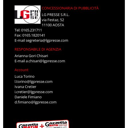
CONCESSIONARIA DI PUBBLICITÀ
LG PRESSE S.R.L.
via Festaz, 52
11100 AOSTA
Tel: 0165.231711
Fax: 0165.1820141
E-mail
segreteria@lgpresse.com
RESPONSABILE DI AGENZIA
Arianna Gori Chisari
E-mail
a.chisari@lgpresse.com
Account
Luca Torino
l.torino@lgpresse.com
Ivana Cretier
i.cretier@lgpresse.com
Daniele Fimiano
d.fimiano@lgpresse.com