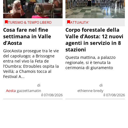
TURISMO & TEMPO LIBERO
ATTUALITA'
Cosa fare nel fine
Corpo forestale della
settimana in Valle
Valle d’Aosta: 12 nuovi
d’Aosta
agenti in servizio in 8
stazioni
GiocAosta prosegue tra le vie
del capoluogo; a Brissogne
Questa mattina, a palazzo
entra nel vivo la Feta de
regionale, si è tenuta la
l’Oumbra; Etroubles ospita la
cerimonia di giuramento
Veillà; a Chamois tocca al
Festival A...
di
di
Aosta
gazzettamatin
ethienne bredy
il 07/08/2026
il 07/08/2026