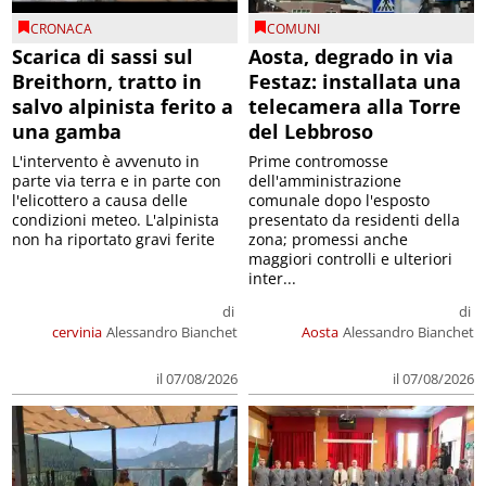
CRONACA
COMUNI
Scarica di sassi sul
Aosta, degrado in via
Breithorn, tratto in
Festaz: installata una
salvo alpinista ferito a
telecamera alla Torre
una gamba
del Lebbroso
L'intervento è avvenuto in
Prime contromosse
parte via terra e in parte con
dell'amministrazione
l'elicottero a causa delle
comunale dopo l'esposto
condizioni meteo. L'alpinista
presentato da residenti della
non ha riportato gravi ferite
zona; promessi anche
maggiori controlli e ulteriori
inter...
di
di
cervinia
Alessandro Bianchet
Aosta
Alessandro Bianchet
il 07/08/2026
il 07/08/2026