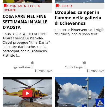
APPUNTAMENTI
,
OGGI &
CRONACA
DOMANI
Etroubles: camper in
COSA FARE NEL FINE
fiamme nella galleria
SETTIMANA IN VALLE
di Echevennoz
D’AOSTA
E in corso l'intervento dei vigili
SABATO 8 AGOSTO ALLEIN –
del fuoco, non ci sono feriti
All’area verde Le Plan-de-
Clavel prosegue “ItinerDante”,
le letture dantesche, con la
partecipazione di Antonello
Pistritto (...
di
di
gazzettamatin
Cinzia Timpano
il 07/08/2026
il 07/08/2026