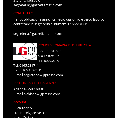
Stefania Muscolo
segreteria@gazzettamatin.com
CONTATTACI
Per pubblicazione annunci, necrologi, offro e cerco lavoro,
contattare la segreteria al numero: 0165/231711
segreteria@gazzettamatin.com
CONCESSIONARIA DI PUBBLICITÀ
LG PRESSE S.R.L.
via Festaz, 52
11100 AOSTA
Tel: 0165.231711
Fax: 0165.1820141
E-mail
segreteria@lgpresse.com
RESPONSABILE DI AGENZIA
Arianna Gori Chisari
E-mail
a.chisari@lgpresse.com
Account
Luca Torino
l.torino@lgpresse.com
Ivana Cretier