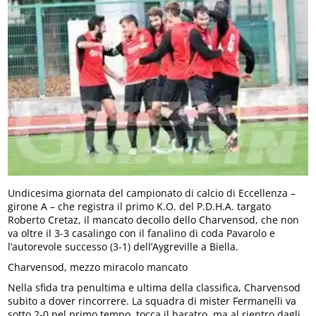
Undicesima giornata del campionato di calcio di Eccellenza –
girone A – che registra il primo K.O. del P.D.H.A. targato
Roberto Cretaz, il mancato decollo dello Charvensod, che non
va oltre il 3-3 casalingo con il fanalino di coda Pavarolo e
l’autorevole successo (3-1) dell’Aygreville a Biella.
Charvensod, mezzo miracolo mancato
Nella sfida tra penultima e ultima della classifica, Charvensod
subito a dover rincorrere. La squadra di mister Fermanelli va
sotto 2-0 nel primo tempo, tocca il baratro, ma al rientro dagli