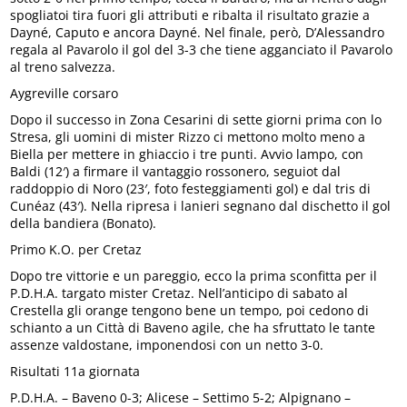
spogliatoi tira fuori gli attributi e ribalta il risultato grazie a
Dayné, Caputo e ancora Dayné. Nel finale, però, D’Alessandro
regala al Pavarolo il gol del 3-3 che tiene agganciato il Pavarolo
al treno salvezza.
Aygreville corsaro
Dopo il successo in Zona Cesarini di sette giorni prima con lo
Stresa, gli uomini di mister Rizzo ci mettono molto meno a
Biella per mettere in ghiaccio i tre punti. Avvio lampo, con
Baldi (12′) a firmare il vantaggio rossonero, seguiot dal
raddoppio di Noro (23′, foto festeggiamenti gol) e dal tris di
Cunéaz (43′). Nella ripresa i lanieri segnano dal dischetto il gol
della bandiera (Bonato).
Primo K.O. per Cretaz
Dopo tre vittorie e un pareggio, ecco la prima sconfitta per il
P.D.H.A. targato mister Cretaz. Nell’anticipo di sabato al
Crestella gli orange tengono bene un tempo, poi cedono di
schianto a un Città di Baveno agile, che ha sfruttato le tante
assenze valdostane, imponendosi con un netto 3-0.
Risultati 11a giornata
P.D.H.A. – Baveno 0-3; Alicese – Settimo 5-2; Alpignano –