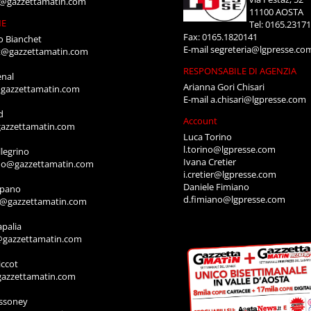
i@gazzettamatin.com
11100 AOSTA
NE
Tel: 0165.2317
Fax: 0165.1820141
o Bianchet
E-mail
segreteria@lgpresse.co
t@gazzettamatin.com
RESPONSABILE DI AGENZIA
enal
Arianna Gori Chisari
gazzettamatin.com
E-mail
a.chisari@lgpresse.com
d
Account
azzettamatin.com
Luca Torino
l.torino@lgpresse.com
legrino
Ivana Cretier
ino@gazzettamatin.com
i.cretier@lgpresse.com
Daniele Fimiano
mpano
d.fimiano@lgpresse.com
o@gazzettamatin.com
apalia
@gazzettamatin.com
ccot
gazzettamatin.com
ssoney