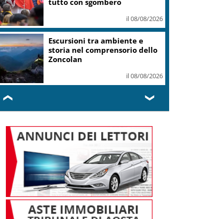
libertà, dignità
il 08/08/2026
“OltreGusto Oltrepo Terra di
Pinot Nero” debutta a Voghera
il 08/08/2026
❮
❯