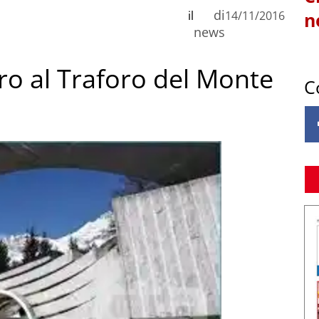
di
il
14/11/2016
n
news
ro al Traforo del Monte
C