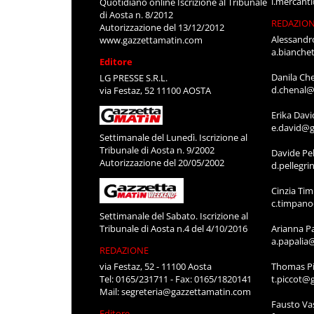
l.mercant
Quotidiano online Iscrizione al Tribunale
di Aosta n. 8/2012
REDAZIO
Autorizzazione del 13/12/2012
Alessandr
www.gazzettamatin.com
a.bianche
Editore
Danila Ch
LG PRESSE S.R.L.
d.chenal@
via Festaz, 52 11100 AOSTA
Erika Davi
e.david@g
Settimanale del Lunedì. Iscrizione al
Tribunale di Aosta n. 9/2002
Davide Pel
Autorizzazione del 20/05/2002
d.pellegr
Cinzia Ti
c.timpan
Settimanale del Sabato. Iscrizione al
Tribunale di Aosta n.4 del 4/10/2016
Arianna P
a.papalia
REDAZIONE
via Festaz, 52 - 11100 Aosta
Thomas Pi
Tel: 0165/231711 - Fax: 0165/1820141
t.piccot@
Mail:
segreteria@gazzettamatin.com
Fausto Va
Editore