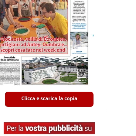
Clicca e scarica la copia