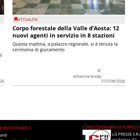
ATTUALITA'
Corpo forestale della Valle d’Aosta: 12
nuovi agenti in servizio in 8 stazioni
Questa mattina, a palazzo regionale, si è tenuta la
cerimonia di giuramento
l
di
ethienne bredy
026
il 07/08/2026
CONCESSIONARIA DI PUBBLIC
E RESPONSABILE
LG PRESSE S.R.
anti
via Festaz, 52