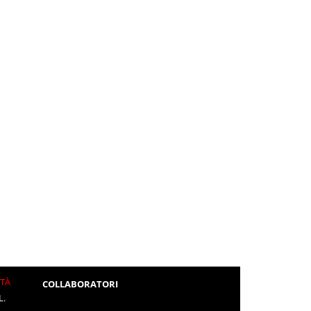
ITÀ
COLLABORATORI
L.