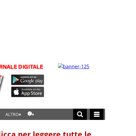
ALTRO
licca per leggere tutte le