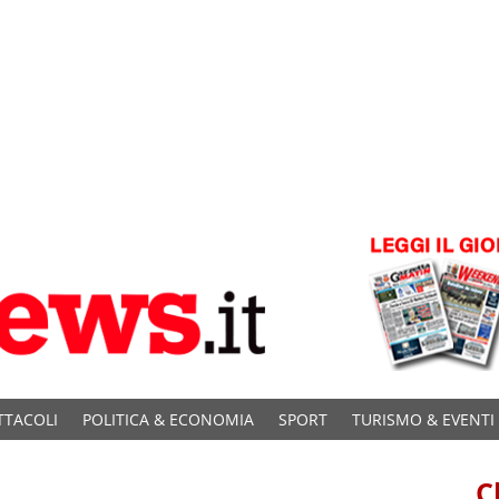
TTACOLI
POLITICA & ECONOMIA
SPORT
TURISMO & EVENTI
C