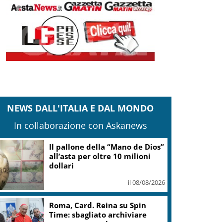
NEWS DALL'ITALIA E DAL MONDO
In collaborazione con Askanews
Mattarella: gestione flussi
migratori rispetti la dignità
delle persone
il 08/08/2026
Marcinelle, Meloni: rinnovato
impegno a difesa di lavoro,