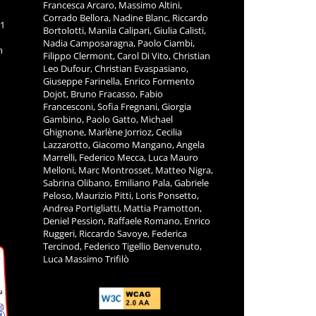
Francesca Arcaro, Massimo Altini,
Corrado Bellora, Nadine Blanc, Riccardo
11
Bortolotti, Manila Calipari, Giulia Calisti,
Nadia Camposaragna, Paolo Ciambi,
m
Filippo Clermont, Carol Di Vito, Christian
Leo Dufour, Christian Evaspasiano,
Giuseppe Farinella, Enrico Formento
Dojot, Bruno Fracasso, Fabio
Francesconi, Sofia Fregnani, Giorgia
Gambino, Paolo Gatto, Michael
Ghignone, Marlène Jorrioz, Cecilia
Lazzarotto, Giacomo Mangano, Angela
Marrelli, Federico Mecca, Luca Mauro
Melloni, Marc Montrosset, Matteo Nigra,
Sabrina Olibano, Emiliano Pala, Gabriele
Peloso, Maurizio Pitti, Loris Ponsetto,
Andrea Portigliatti, Mattia Pramotton,
Deniel Pession, Raffaele Romano, Enrico
Ruggeri, Riccardo Savoye, Federica
Tercinod, Federico Tigellio Benvenuto,
Luca Massimo Trifilò