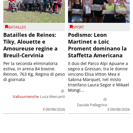
BATAILLES
SPORT
Batailles de Reines:
Podismo: Leon
Tiky, Alouette e
Martinet e Loic
Amoureuse regine a
Proment dominano la
Breuil-Cervinia
Staffetta Americana
Per la seconda eliminatoria
Il duo del Parco Alpi Apuane a
estiva, in arena 84 bovine.
segno a Gressan, tra le donne
Reinon, 763 Kg, Regina di peso
vincono Elisa Vitton Mea e
di giornata
Sabina Marquet, nel misto
trionfano Laura Segor e Mikael
Mongi...
di
Valtournenche
Luca Mercanti
di
Davide Pellegrino
il 09/08/2026
il 09/08/2026