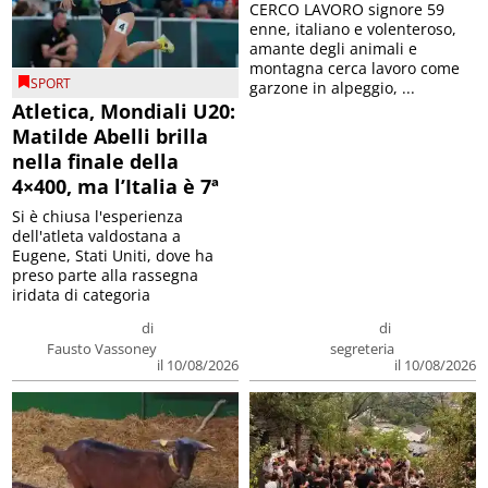
CERCO LAVORO signore 59
enne, italiano e volenteroso,
amante degli animali e
montagna cerca lavoro come
SPORT
garzone in alpeggio, ...
Atletica, Mondiali U20:
Matilde Abelli brilla
nella finale della
4×400, ma l’Italia è 7ª
Si è chiusa l'esperienza
dell'atleta valdostana a
Eugene, Stati Uniti, dove ha
preso parte alla rassegna
iridata di categoria
di
di
Fausto Vassoney
segreteria
il 10/08/2026
il 10/08/2026