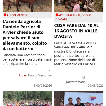
ALLEVAMENTO
APPUNTAMENTI
,
OGGI &
DOMANI
L’azienda agricola
COSA FARE DAL 10 AL
Daniele Perrier di
16 AGOSTO IN VALLE
Arvier chiede aiuto
D’AOSTA
per salvare il suo
allevamento, colpito
LUNEDÌ 10 AGOSTO ANTEY-
SAINT-ANDRÉ - Alla Sala
da un batterio
mostre Biblioteca sarà
Lanciata una raccolta fondi
possibile partecipare alla
per sostenere i costi veterinari
presentazione del libro di
e far ripartire la stalla
Maria Vassallo ed Enrico F...
di
Arvier
Fausto Vassoney
di
gazzettamatin
il 09/08/2026
il 09/08/2026