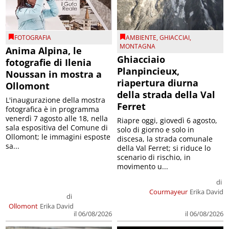
FOTOGRAFIA
AMBIENTE
,
GHIACCIAI
,
MONTAGNA
Anima Alpina, le
Ghiacciaio
fotografie di Ilenia
Planpincieux,
Noussan in mostra a
riapertura diurna
Ollomont
della strada della Val
L'inaugurazione della mostra
Ferret
fotografica è in programma
venerdì 7 agosto alle 18, nella
Riapre oggi, giovedì 6 agosto,
sala espositiva del Comune di
solo di giorno e solo in
Ollomont; le immagini esposte
discesa, la strada comunale
sa...
della Val Ferret; si riduce lo
scenario di rischio, in
movimento u...
di
Courmayeur
Erika David
di
Ollomont
Erika David
il 06/08/2026
il 06/08/2026