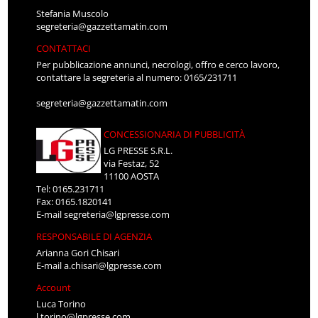
Stefania Muscolo
segreteria@gazzettamatin.com
CONTATTACI
Per pubblicazione annunci, necrologi, offro e cerco lavoro,
contattare la segreteria al numero: 0165/231711
segreteria@gazzettamatin.com
CONCESSIONARIA DI PUBBLICITÀ
LG PRESSE S.R.L.
via Festaz, 52
11100 AOSTA
Tel: 0165.231711
Fax: 0165.1820141
E-mail
segreteria@lgpresse.com
RESPONSABILE DI AGENZIA
Arianna Gori Chisari
E-mail
a.chisari@lgpresse.com
Account
Luca Torino
l.torino@lgpresse.com