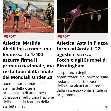
SPORT
SPORT
Atletica: Matilde
Atletica: Asta in Piazza
Abelli lotta come una
torna ad Aosta il 22
leonessa, la 4×400
agosto e strizza
azzurra firma il
l’occhio agli Europei di
primato nazionale, ma
Birmingham
resta fuori dalla finale
La speranza degli
dei Mondiali Under 20
organizzatori è di portare sulla
pedana del salotto buono
Buon debutto iridato della
della città alcuni atleti reduci
stellina della Cogne,
dalla rassegna continentale in
protagonista di una prova
programma ...
coraggiosa nell'ultima frazione
della seconda batteria della
staffetta mist...
di