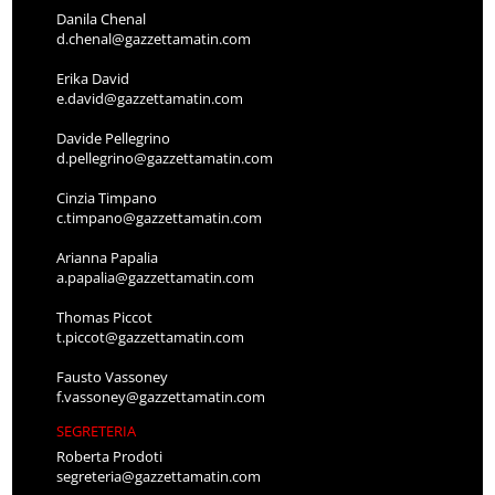
Danila Chenal
d.chenal@gazzettamatin.com
Erika David
e.david@gazzettamatin.com
Davide Pellegrino
d.pellegrino@gazzettamatin.com
Cinzia Timpano
c.timpano@gazzettamatin.com
Arianna Papalia
a.papalia@gazzettamatin.com
Thomas Piccot
t.piccot@gazzettamatin.com
Fausto Vassoney
f.vassoney@gazzettamatin.com
SEGRETERIA
Roberta Prodoti
segreteria@gazzettamatin.com