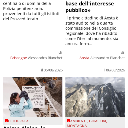
base dell’interesse
centinaio di uomini della
Polizia penitenziaria,
pubblico»
provenienti da tutti gli istituti
Il primo cittadino di Aosta è
del Provveditorato
stato audito nella quarta
commissione del Consiglio
regionale, dove ha ribadito
come l'iter, al momento, sia
ancora ferm...
di
di
Brissogne
Alessandro Bianchet
Aosta
Alessandro Bianchet
il 06/08/2026
il 06/08/2026
FOTOGRAFIA
AMBIENTE
,
GHIACCIAI
,
MONTAGNA