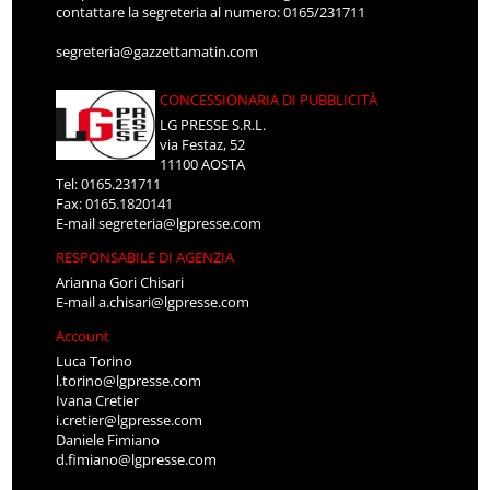
contattare la segreteria al numero: 0165/231711
segreteria@gazzettamatin.com
CONCESSIONARIA DI PUBBLICITÀ
LG PRESSE S.R.L.
via Festaz, 52
11100 AOSTA
Tel: 0165.231711
Fax: 0165.1820141
E-mail
segreteria@lgpresse.com
RESPONSABILE DI AGENZIA
Arianna Gori Chisari
E-mail
a.chisari@lgpresse.com
Account
Luca Torino
l.torino@lgpresse.com
Ivana Cretier
i.cretier@lgpresse.com
Daniele Fimiano
d.fimiano@lgpresse.com