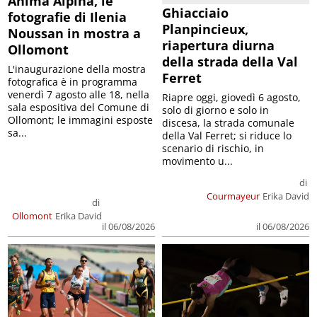
Anima Alpina, le
Ghiacciaio
fotografie di Ilenia
Planpincieux,
Noussan in mostra a
riapertura diurna
Ollomont
della strada della Val
L'inaugurazione della mostra
Ferret
fotografica è in programma
venerdì 7 agosto alle 18, nella
Riapre oggi, giovedì 6 agosto,
sala espositiva del Comune di
solo di giorno e solo in
Ollomont; le immagini esposte
discesa, la strada comunale
sa...
della Val Ferret; si riduce lo
scenario di rischio, in
movimento u...
di
Courmayeur
Erika David
di
Ollomont
Erika David
il 06/08/2026
il 06/08/2026