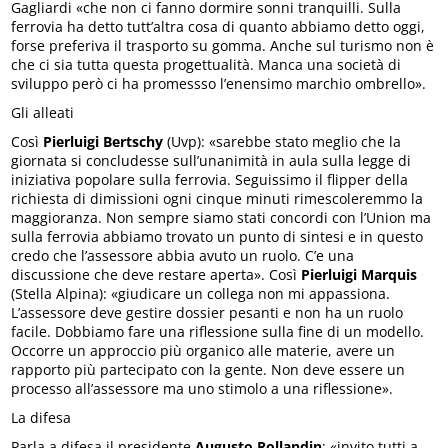
Gagliardi «che non ci fanno dormire sonni tranquilli. Sulla
ferrovia ha detto tutt’altra cosa di quanto abbiamo detto oggi,
forse preferiva il trasporto su gomma. Anche sul turismo non è
che ci sia tutta questa progettualità. Manca una società di
sviluppo però ci ha promessso l’enensimo marchio ombrello».
Gli alleati
Così
Pierluigi Bertschy
(Uvp): «sarebbe stato meglio che la
giornata si concludesse sull’unanimità in aula sulla legge di
iniziativa popolare sulla ferrovia. Seguissimo il flipper della
richiesta di dimissioni ogni cinque minuti rimescoleremmo la
maggioranza. Non sempre siamo stati concordi con l’Union ma
sulla ferrovia abbiamo trovato un punto di sintesi e in questo
credo che l’assessore abbia avuto un ruolo. C’e una
discussione che deve restare aperta». Così
Pierluigi Marquis
(Stella Alpina): «giudicare un collega non mi appassiona.
L’assessore deve gestire dossier pesanti e non ha un ruolo
facile. Dobbiamo fare una riflessione sulla fine di un modello.
Occorre un approccio più organico alle materie, avere un
rapporto più partecipato con la gente. Non deve essere un
processo all’assessore ma uno stimolo a una riflessione».
La difesa
Parla a difesa il presidente
Augusto Rollandin
: «invito tutti a