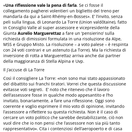
«
Una riflessione vale la pena di farla
. Se ci fosse il
collegamento pagherei volentieri un biglietto del treno per
mandarla da qui a Saint-Rhémy-en-Bosses». E’ l’invito, senza
peli sulla lingua, di Leonardo La Torre (Union valdôtaine), fatto
in Consiglio Valle al super assessore e vicepresidente della
Giunta
Aurelio Marguerettaz
a fare un ‘pensierino’ sulla
richiesta di dimissioni formulata in una risoluzione da Alpe,
M5S e Gruppo Misto. La risoluzione – a voto palese – è respinta
con 24 voti contrari e un astenuto (La Torre). Ma la richiesta di
inversione di rotta a Marguerettaz arriva anche dai partner
della maggioranza di Stella Alpina e Uvp.
Il j’accuse di La Torre
Così il consigliere La Torre: «non sono mai stato appassionato
del dibattito sui franchi tiratori. Vorrei che questa discussione
evitasse voti segreti. E’ noto che ritenevo che il lavoro
dell’assessore fosse in qualche modo appesantito e l’ho
invitato, bonariamente, a fare una riflessione. Oggi sono
coerente e voglio esprimere il mio voto di opinione, invitando
l’assessore a riflettere su questa richiesta. Non è il caso di
cercare un voto politico che sarebbe destabilizzante, ciò non
vuol dire che io non pensi che l’assessore non sia più tanto
rappresentativo». Cita i contenziosi dell’aeropoerto e di casa