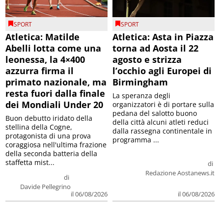
SPORT
SPORT
Atletica: Matilde
Atletica: Asta in Piazza
Abelli lotta come una
torna ad Aosta il 22
leonessa, la 4×400
agosto e strizza
azzurra firma il
l’occhio agli Europei di
primato nazionale, ma
Birmingham
resta fuori dalla finale
La speranza degli
dei Mondiali Under 20
organizzatori è di portare sulla
pedana del salotto buono
Buon debutto iridato della
della città alcuni atleti reduci
stellina della Cogne,
dalla rassegna continentale in
protagonista di una prova
programma ...
coraggiosa nell'ultima frazione
della seconda batteria della
staffetta mist...
di
Redazione Aostanews.it
di
Davide Pellegrino
il 06/08/2026
il 06/08/2026