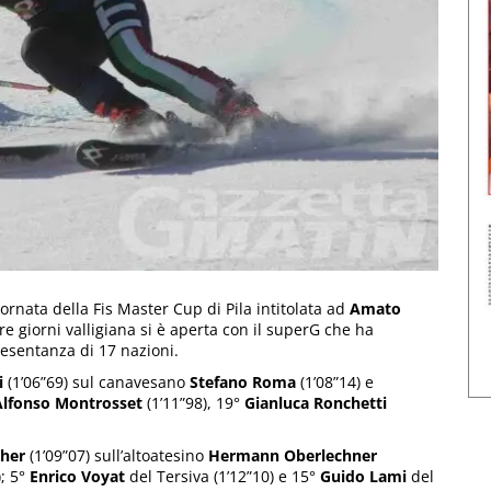
ornata della Fis Master Cup di Pila intitolata ad
Amato
re giorni valligiana si è aperta con il superG che ha
resentanza di 17 nazioni.
i
(1’06”69) sul canavesano
Stefano Roma
(1’08”14) e
Alfonso Montrosset
(1’11”98), 19°
Gianluca Ronchetti
cher
(1’09”07) sull’altoatesino
Hermann Oberlechner
); 5°
Enrico Voyat
del Tersiva (1’12”10) e 15°
Guido Lami
del