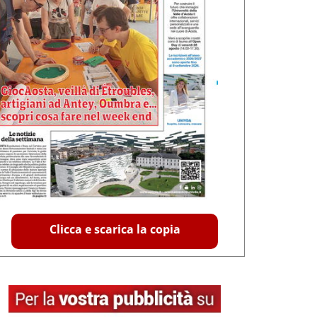
Clicca e scarica la copia