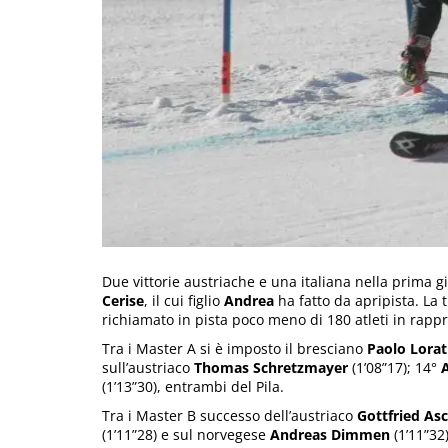
Due vittorie austriache e una italiana nella prima gi
Cerise
, il cui figlio
Andrea
ha fatto da apripista. La t
richiamato in pista poco meno di 180 atleti in rapp
Tra i Master A si è imposto il bresciano
Paolo Lorat
sull’austriaco
Thomas Schretzmayer
(1’08”17); 14°
(1’13”30), entrambi del Pila.
Tra i Master B successo dell’austriaco
Gottfried As
(1’11”28) e sul norvegese
Andreas Dimmen
(1’11”32