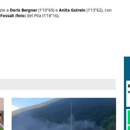
azie a
Doris Bergner
(1’10”69) e
Anita Gstrein
(1’13”62), con
Fossali
(
foto
) del Pila (1’18”16).
R
v