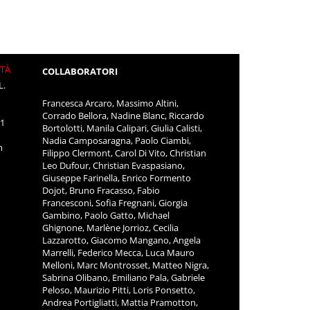
ITÀ
COLLABORATORI
L.
Francesca Arcaro, Massimo Altini,
Corrado Bellora, Nadine Blanc, Riccardo
11
Bortolotti, Manila Calipari, Giulia Calisti,
Nadia Camposaragna, Paolo Ciambi,
m
Filippo Clermont, Carol Di Vito, Christian
Leo Dufour, Christian Evaspasiano,
Giuseppe Farinella, Enrico Formento
Dojot, Bruno Fracasso, Fabio
Francesconi, Sofia Fregnani, Giorgia
Gambino, Paolo Gatto, Michael
Ghignone, Marlène Jorrioz, Cecilia
Lazzarotto, Giacomo Mangano, Angela
Marrelli, Federico Mecca, Luca Mauro
Melloni, Marc Montrosset, Matteo Nigra,
Sabrina Olibano, Emiliano Pala, Gabriele
Peloso, Maurizio Pitti, Loris Ponsetto,
Andrea Portigliatti, Mattia Pramotton,