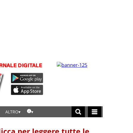
ALTRO
licca per leggere tutte le