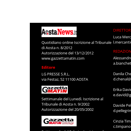
DIRETTOR
Luca Merc
l.mercant
Quotidiano online Iscrizione al Tribunale
di Aosta n. 8/2012
REDAZIO
Autorizzazione del 13/12/2012
Alessandr
www.gazzettamatin.com
a.bianche
Editore
Danila Ch
LG PRESSE S.R.L.
d.chenal@
via Festaz, 52 11100 AOSTA
Erika Davi
e.david@g
Settimanale del Lunedì. Iscrizione al
Tribunale di Aosta n. 9/2002
Davide Pel
Autorizzazione del 20/05/2002
d.pellegr
Cinzia Ti
c.timpan