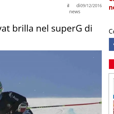
di
il
09/12/2016
n
news
yat brilla nel superG di
C