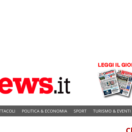
TTACOLI
POLITICA & ECONOMIA
SPORT
TURISMO & EVENTI
C