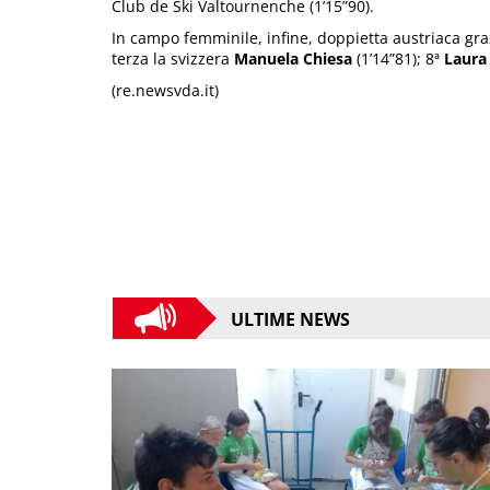
Club de Ski Valtournenche (1’15”90).
In campo femminile, infine, doppietta austriaca gr
terza la svizzera
Manuela Chiesa
(1’14”81); 8ª
Laura 
(re.newsvda.it)
ULTIME NEWS