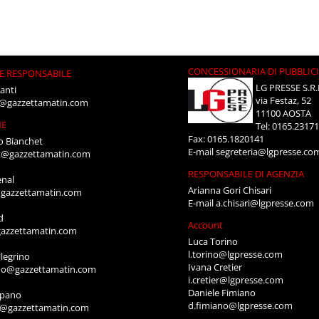
CONCESSIONARIA DI PUBBLIC
E RESPONSABILE
LG PRESSE S.R.
anti
via Festaz, 52
i@gazzettamatin.com
11100 AOSTA
NE
Tel: 0165.2317
Fax: 0165.1820141
o Bianchet
E-mail
segreteria@lgpresse.co
t@gazzettamatin.com
RESPONSABILE DI AGENZIA
enal
Arianna Gori Chisari
gazzettamatin.com
E-mail
a.chisari@lgpresse.com
d
Account
azzettamatin.com
Luca Torino
l.torino@lgpresse.com
legrino
Ivana Cretier
ino@gazzettamatin.com
i.cretier@lgpresse.com
Daniele Fimiano
mpano
d.fimiano@lgpresse.com
o@gazzettamatin.com