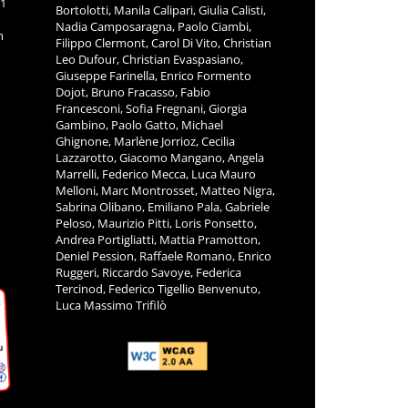
11
Bortolotti, Manila Calipari, Giulia Calisti,
Nadia Camposaragna, Paolo Ciambi,
m
Filippo Clermont, Carol Di Vito, Christian
Leo Dufour, Christian Evaspasiano,
Giuseppe Farinella, Enrico Formento
Dojot, Bruno Fracasso, Fabio
Francesconi, Sofia Fregnani, Giorgia
Gambino, Paolo Gatto, Michael
Ghignone, Marlène Jorrioz, Cecilia
Lazzarotto, Giacomo Mangano, Angela
Marrelli, Federico Mecca, Luca Mauro
Melloni, Marc Montrosset, Matteo Nigra,
Sabrina Olibano, Emiliano Pala, Gabriele
Peloso, Maurizio Pitti, Loris Ponsetto,
Andrea Portigliatti, Mattia Pramotton,
Deniel Pession, Raffaele Romano, Enrico
Ruggeri, Riccardo Savoye, Federica
Tercinod, Federico Tigellio Benvenuto,
Luca Massimo Trifilò