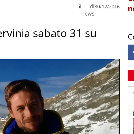
di
il
30/12/2016
n
news
ervinia sabato 31 su
C