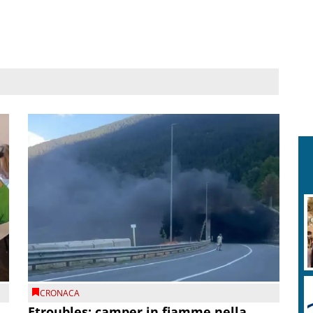
CRONACA
Etroubles: camper in fiamme nella