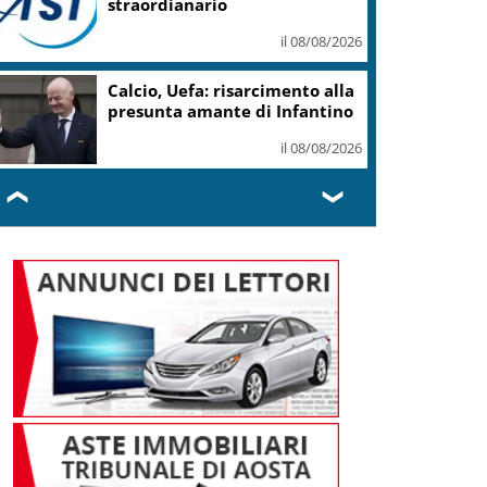
non incidano su Schengen
il 08/08/2026
Consulenti Lavoro: “Bussola”
per orientarsi tra i sistemi
retributivi Ue
il 08/08/2026
❮
❯