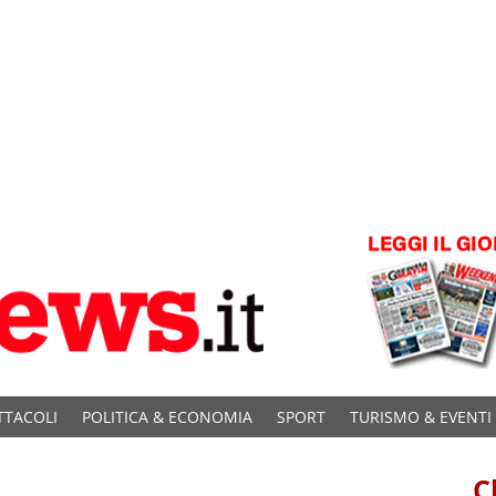
TTACOLI
POLITICA & ECONOMIA
SPORT
TURISMO & EVENTI
C