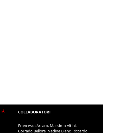
ITÀ
COLLABORATORI
L.
Francesca Arcaro, Massimo Altini,
Corrado Bellora, Nadine Blanc, Riccardo