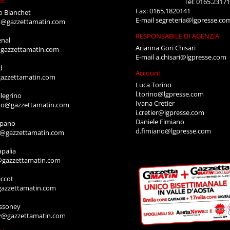
NE
Tel: 0165.2317
Fax: 0165.1820141
o Bianchet
E-mail
segreteria@lgpresse.co
t@gazzettamatin.com
RESPONSABILE DI AGENZIA
enal
Arianna Gori Chisari
gazzettamatin.com
E-mail
a.chisari@lgpresse.com
d
Account
azzettamatin.com
Luca Torino
l.torino@lgpresse.com
legrino
Ivana Cretier
ino@gazzettamatin.com
i.cretier@lgpresse.com
Daniele Fimiano
mpano
d.fimiano@lgpresse.com
o@gazzettamatin.com
apalia
@gazzettamatin.com
ccot
gazzettamatin.com
ssoney
y@gazzettamatin.com