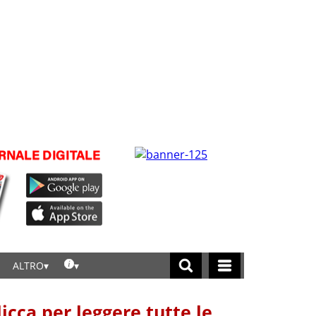
ALTRO
licca per leggere tutte le