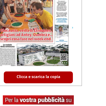
Clicca e scarica la copia