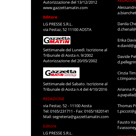
REDAZIO
Autorizzazione del 13/12/2012
Alessandr
www.gazzettamatin.com
a.bianche
Editore
Danila Ch
LG PRESSE S.R.L.
d.chenal@
via Festaz, 52 11100 AOSTA
Erika Davi
e.david@g
Settimanale del Lunedì. Iscrizione al
Tribunale di Aosta n. 9/2002
Davide Pel
Autorizzazione del 20/05/2002
d.pellegr
Cinzia Ti
c.timpan
Settimanale del Sabato. Iscrizione al
Tribunale di Aosta n.4 del 4/10/2016
Arianna P
a.papalia
REDAZIONE
via Festaz, 52 - 11100 Aosta
Thomas Pi
Tel: 0165/231711 - Fax: 0165/1820141
t.piccot@
Mail:
segreteria@gazzettamatin.com
Fausto Va
Editore
f.vassone
LG PRESSE S.R.L.