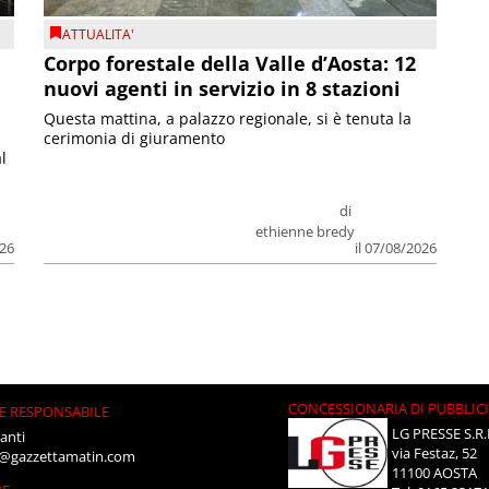
ATTUALITA'
Corpo forestale della Valle d’Aosta: 12
nuovi agenti in servizio in 8 stazioni
Questa mattina, a palazzo regionale, si è tenuta la
cerimonia di giuramento
l
di
ethienne bredy
026
il 07/08/2026
CONCESSIONARIA DI PUBBLIC
E RESPONSABILE
LG PRESSE S.R.
anti
via Festaz, 52
i@gazzettamatin.com
11100 AOSTA