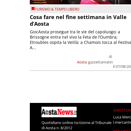
TURISMO & TEMPO LIBERO
Cosa fare nel fine settimana in Valle
d’Aosta
GiocAosta prosegue tra le vie del capoluogo; a
Brissogne entra nel vivo la Feta de l’Oumbra;
Etroubles ospita la Veillà; a Chamois tocca al Festiva
A...
di
Aosta
gazzettamatin
il 07/08/2
DIRETTOR
Luca Merc
l.mercant
Quotidiano online Iscrizione al Tribunale
di Aosta n. 8/2012