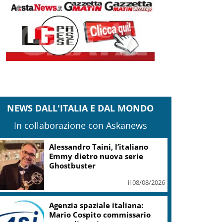
NEWS DALL'ITALIA E DAL MONDO
In collaborazione con Askanews
Sostenibilità, Villa Sandi:
sensori e IA in oltre 200 ettari
vitati
il 08/08/2026
L’Ue avverte la Spagna: le
misure sulla crisi migratoria