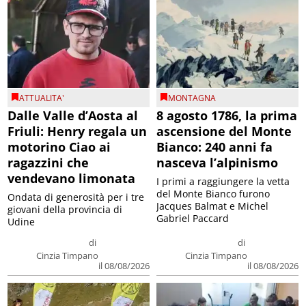
ATTUALITA'
MONTAGNA
Dalle Valle d’Aosta al
8 agosto 1786, la prima
Friuli: Henry regala un
ascensione del Monte
motorino Ciao ai
Bianco: 240 anni fa
ragazzini che
nasceva l’alpinismo
vendevano limonata
I primi a raggiungere la vetta
del Monte Bianco furono
Ondata di generosità per i tre
Jacques Balmat e Michel
giovani della provincia di
Gabriel Paccard
Udine
di
di
Cinzia Timpano
Cinzia Timpano
il 08/08/2026
il 08/08/2026