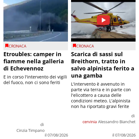
CRONACA
CRONACA
Etroubles: camper in
Scarica di sassi sul
fiamme nella galleria
Breithorn, tratto in
di Echevennoz
salvo alpinista ferito a
una gamba
E in corso l'intervento dei vigili
del fuoco, non ci sono feriti
L'intervento è avvenuto in
parte via terra e in parte con
l'elicottero a causa delle
condizioni meteo. L'alpinista
non ha riportato gravi ferite
di
cervinia
Alessandro Bianchet
di
Cinzia Timpano
il 07/08/2026
il 07/08/2026