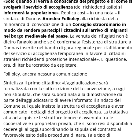
«
Solo quando si verrà a conoscenza del progetto e di come si
svolgerà il servizio di accoglienza
(dei richiedenti asilo)
si
informerà la popolazione
». Replica così – in una nota – il
sindaco di Donnas
Amedeo Follioley
alla richiesta della
minoranza di convocazione di un
Consiglio straordinario in
modo da rendere partecipi i cittadini sull’arrivo di migranti
nel borgo medievale del paese
. La venuta dei rifugiati non è
dietro l’angolo anche se è confermata l’esistenza di strutture a
Donnas inserite nel bando di gara regionale per «l’affidamento
del servizio di accoglienza temporanea in favore di cittadini
stranieri richiedenti protezione intenazionale». E’ questione,
ora, di iter burocratico da espletare.
Follioley, ancora nessuna comunicazione
Sintetizza il primo cittadino: «L’aggiudicazione sarà
formalizzata con la sottoscrizione della convenzione, a oggi
non stipulata, che sarà subordinata alla dimostrazione da
parte dell’aggiudicatario di avere informato il sindaco del
Comune sul quale insiste la struttura di accoglienza e aver
comunicato i dettagli del progetto di acoglienza. La trattativa
atta ad acquisire le strutture idonee è avvenuta tra le
cooperative e i proprietari privati, che si sono resi disponibili a
cedere gli alloggi,subordinando la stipula del contratto al
favorevole esito della procedura di gara. Tale tipo di