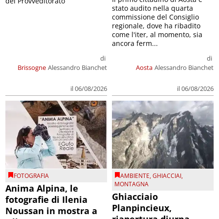
del Provveditorato
stato audito nella quarta
commissione del Consiglio
regionale, dove ha ribadito
come l'iter, al momento, sia
ancora ferm...
di
di
Brissogne
Alessandro Bianchet
Aosta
Alessandro Bianchet
il 06/08/2026
il 06/08/2026
FOTOGRAFIA
AMBIENTE
,
GHIACCIAI
,
MONTAGNA
Anima Alpina, le
Ghiacciaio
fotografie di Ilenia
Planpincieux,
Noussan in mostra a
riapertura diurna