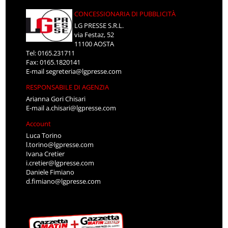
CONCESSIONARIA DI PUBBLICITÀ
LG PRESSE S.R.L.
via Festaz, 52
11100 AOSTA
Tel: 0165.231711
Fax: 0165.1820141
E-mail
segreteria@lgpresse.com
RESPONSABILE DI AGENZIA
Arianna Gori Chisari
E-mail
a.chisari@lgpresse.com
Account
Luca Torino
l.torino@lgpresse.com
Ivana Cretier
i.cretier@lgpresse.com
Daniele Fimiano
d.fimiano@lgpresse.com