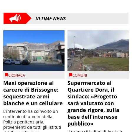
ULTIME NEWS
CRONACA
COMUNI
Maxi operazione al
Supermercato al
carcere di Brissogne:
Quartiere Dora, il
sequestrate armi
sindaco: «Progetto
bianche e un cellulare
sarà valutato con
grande rigore, sulla
L'intervento ha coinvolto un
base dell’interesse
centinaio di uomini della
Polizia penitenziaria,
pubblico»
provenienti da tutti gli istituti
Il primo cittadino di Aosta è