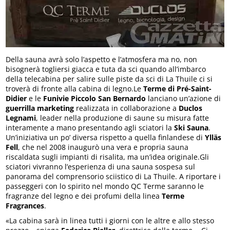
Della sauna avrà solo l’aspetto e l’atmosfera ma no, non
bisognerà togliersi giacca e tuta da sci quando all’imbarco
della telecabina per salire sulle piste da sci di La Thuile ci si
troverà di fronte alla cabina di legno.Le
Terme di Pré-Saint-
Didier
e le
Funivie Piccolo San Bernardo
lanciano un’azione di
guerrilla marketing
realizzata in collaborazione a
Duclos
Legnami
, leader nella produzione di saune su misura fatte
interamente a mano presentando agli sciatori la
Ski Sauna
.
Un’iniziativa un po’ diversa rispetto a quella finlandese di
Ylläs
Fell
, che nel 2008 inaugurò una vera e propria sauna
riscaldata sugli impianti di risalita, ma un’idea originale.Gli
sciatori vivranno l’esperienza di una sauna sospesa sul
panorama del comprensorio sciistico di La Thuile. A riportare i
passeggeri con lo spirito nel mondo QC Terme saranno le
fragranze del legno e dei profumi della linea
Terme
Fragrances
.
«La cabina sarà in linea tutti i giorni con le altre e allo stesso