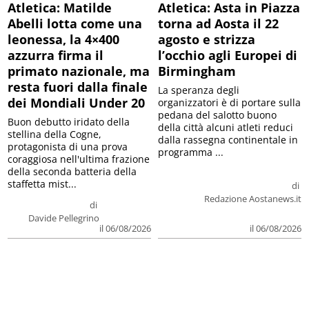
Atletica: Matilde
Atletica: Asta in Piazza
Abelli lotta come una
torna ad Aosta il 22
leonessa, la 4×400
agosto e strizza
azzurra firma il
l’occhio agli Europei di
primato nazionale, ma
Birmingham
resta fuori dalla finale
La speranza degli
dei Mondiali Under 20
organizzatori è di portare sulla
pedana del salotto buono
Buon debutto iridato della
della città alcuni atleti reduci
stellina della Cogne,
dalla rassegna continentale in
protagonista di una prova
programma ...
coraggiosa nell'ultima frazione
della seconda batteria della
staffetta mist...
di
Redazione Aostanews.it
di
Davide Pellegrino
il 06/08/2026
il 06/08/2026