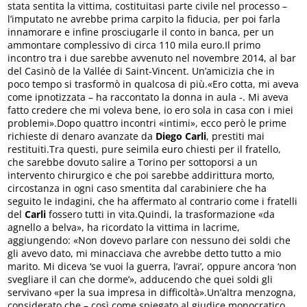
stata sentita la vittima, costituitasi parte civile nel processo –
l’imputato ne avrebbe prima carpito la fiducia, per poi farla
innamorare e infine prosciugarle il conto in banca, per un
ammontare complessivo di circa 110 mila euro.Il primo
incontro tra i due sarebbe avvenuto nel novembre 2014, al bar
del Casinò de la Vallée di Saint-Vincent. Un’amicizia che in
poco tempo si trasformò in qualcosa di più.«Ero cotta, mi aveva
come ipnotizzata – ha raccontato la donna in aula -. Mi aveva
fatto credere che mi voleva bene, io ero sola in casa con i miei
problemi».Dopo quattro incontri «intimi», ecco però le prime
richieste di denaro avanzate da
Diego Carli
, prestiti mai
restituiti.Tra questi, pure seimila euro chiesti per il fratello,
che sarebbe dovuto salire a Torino per sottoporsi a un
intervento chirurgico e che poi sarebbe addirittura morto,
circostanza in ogni caso smentita dal carabiniere che ha
seguito le indagini, che ha affermato al contrario come i fratelli
del
Carli
fossero tutti in vita.Quindi, la trasformazione «da
agnello a belva», ha ricordato la vittima in lacrime,
aggiungendo: «Non dovevo parlare con nessuno dei soldi che
gli avevo dato, mi minacciava che avrebbe detto tutto a mio
marito. Mi diceva ‘se vuoi la guerra, l’avrai’, oppure ancora ‘non
svegliare il can che dorme’», adducendo che quei soldi gli
servivano «per la sua impresa in difficoltà».Un’altra menzogna,
considerato che – così come spiegato al giudice monocratico