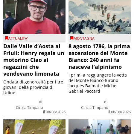
ATTUALITA'
MONTAGNA
Dalle Valle d’Aosta al
8 agosto 1786, la prima
Friuli: Henry regala un
ascensione del Monte
motorino Ciao ai
Bianco: 240 anni fa
ragazzini che
nasceva l’alpinismo
vendevano limonata
I primi a raggiungere la vetta
del Monte Bianco furono
Ondata di generosità per i tre
Jacques Balmat e Michel
giovani della provincia di
Gabriel Paccard
Udine
di
di
Cinzia Timpano
Cinzia Timpano
il 08/08/2026
il 08/08/2026