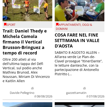
SPORT
APPUNTAMENTI
,
OGGI &
DOMANI
Trail: Daniel Thedy e
COSA FARE NEL FINE
Michela Comola
SETTIMANA IN VALLE
firmano il Vertical
D’AOSTA
Brusson-Bringuez a
tempo di record
SABATO 8 AGOSTO ALLEIN –
All’area verde Le Plan-de-
Oltre 200 atleti al via
Clavel prosegue “ItinerDante”,
dell'ultima tappa del Défì
le letture dantesche, con la
Vertical, sul podio anche
partecipazione di Antonello
Mathieu Brunod, Alex
Pistritto (...
Noussan, Miriam Di Vincenzo
e Kaitlin Allen
di
di
Davide Pellegrino
gazzettamatin
il 08/08/2026
il 07/08/2026