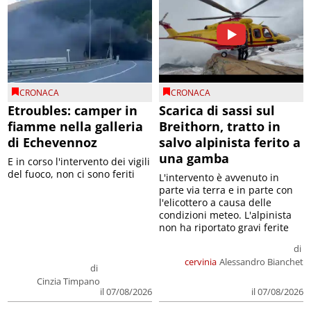
CRONACA
CRONACA
Etroubles: camper in
Scarica di sassi sul
fiamme nella galleria
Breithorn, tratto in
di Echevennoz
salvo alpinista ferito a
una gamba
E in corso l'intervento dei vigili
del fuoco, non ci sono feriti
L'intervento è avvenuto in
parte via terra e in parte con
l'elicottero a causa delle
condizioni meteo. L'alpinista
non ha riportato gravi ferite
di
cervinia
Alessandro Bianchet
di
Cinzia Timpano
il 07/08/2026
il 07/08/2026