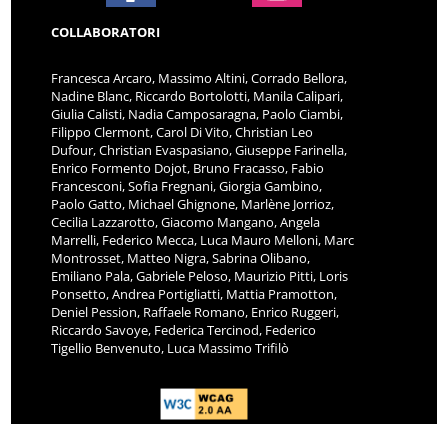
COLLABORATORI
Francesca Arcaro, Massimo Altini, Corrado Bellora,
Nadine Blanc, Riccardo Bortolotti, Manila Calipari,
Giulia Calisti, Nadia Camposaragna, Paolo Ciambi,
Filippo Clermont, Carol Di Vito, Christian Leo
Dufour, Christian Evaspasiano, Giuseppe Farinella,
Enrico Formento Dojot, Bruno Fracasso, Fabio
Francesconi, Sofia Fregnani, Giorgia Gambino,
Paolo Gatto, Michael Ghignone, Marlène Jorrioz,
Cecilia Lazzarotto, Giacomo Mangano, Angela
Marrelli, Federico Mecca, Luca Mauro Melloni, Marc
Montrosset, Matteo Nigra, Sabrina Olibano,
Emiliano Pala, Gabriele Peloso, Maurizio Pitti, Loris
Ponsetto, Andrea Portigliatti, Mattia Pramotton,
Deniel Pession, Raffaele Romano, Enrico Ruggeri,
Riccardo Savoye, Federica Tercinod, Federico
Tigellio Benvenuto, Luca Massimo Trifilò