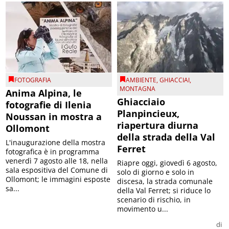
FOTOGRAFIA
AMBIENTE
,
GHIACCIAI
,
MONTAGNA
Anima Alpina, le
Ghiacciaio
fotografie di Ilenia
Planpincieux,
Noussan in mostra a
riapertura diurna
Ollomont
della strada della Val
L'inaugurazione della mostra
Ferret
fotografica è in programma
venerdì 7 agosto alle 18, nella
Riapre oggi, giovedì 6 agosto,
sala espositiva del Comune di
solo di giorno e solo in
Ollomont; le immagini esposte
discesa, la strada comunale
sa...
della Val Ferret; si riduce lo
scenario di rischio, in
movimento u...
di