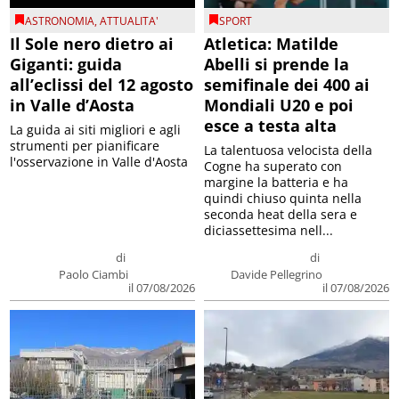
ASTRONOMIA
,
ATTUALITA'
SPORT
Il Sole nero dietro ai
Atletica: Matilde
Giganti: guida
Abelli si prende la
all’eclissi del 12 agosto
semifinale dei 400 ai
in Valle d’Aosta
Mondiali U20 e poi
esce a testa alta
La guida ai siti migliori e agli
strumenti per pianificare
La talentuosa velocista della
l'osservazione in Valle d'Aosta
Cogne ha superato con
margine la batteria e ha
quindi chiuso quinta nella
seconda heat della sera e
diciassettesima nell...
di
di
Paolo Ciambi
Davide Pellegrino
il 07/08/2026
il 07/08/2026