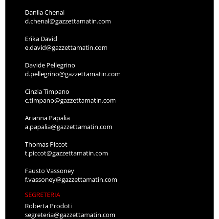
Danila Chenal
d.chenal@gazzettamatin.com
Erika David
e.david@gazzettamatin.com
Davide Pellegrino
d.pellegrino@gazzettamatin.com
Cinzia Timpano
c.timpano@gazzettamatin.com
Arianna Papalia
a.papalia@gazzettamatin.com
Thomas Piccot
t.piccot@gazzettamatin.com
Fausto Vassoney
f.vassoney@gazzettamatin.com
SEGRETERIA
Roberta Prodoti
segreteria@gazzettamatin.com