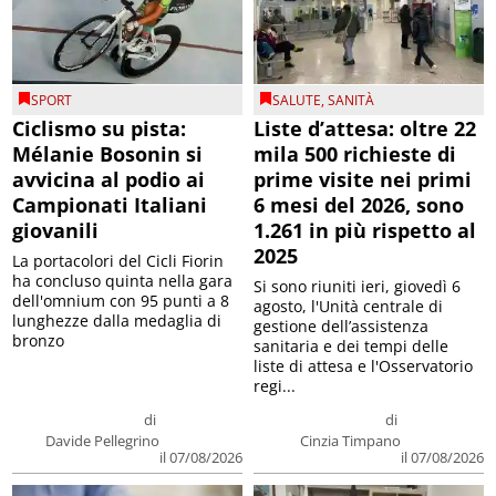
SPORT
SALUTE
,
SANITÀ
Ciclismo su pista:
Liste d’attesa: oltre 22
Mélanie Bosonin si
mila 500 richieste di
avvicina al podio ai
prime visite nei primi
Campionati Italiani
6 mesi del 2026, sono
giovanili
1.261 in più rispetto al
2025
La portacolori del Cicli Fiorin
ha concluso quinta nella gara
Si sono riuniti ieri, giovedì 6
dell'omnium con 95 punti a 8
agosto, l'Unità centrale di
lunghezze dalla medaglia di
gestione dell’assistenza
bronzo
sanitaria e dei tempi delle
liste di attesa e l'Osservatorio
regi...
di
di
Davide Pellegrino
Cinzia Timpano
il 07/08/2026
il 07/08/2026