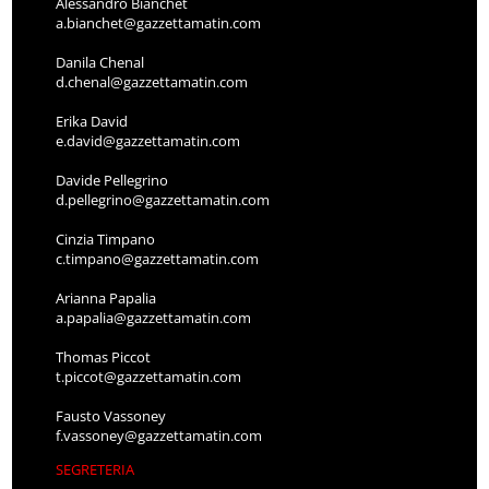
Alessandro Bianchet
a.bianchet@gazzettamatin.com
Danila Chenal
d.chenal@gazzettamatin.com
Erika David
e.david@gazzettamatin.com
Davide Pellegrino
d.pellegrino@gazzettamatin.com
Cinzia Timpano
c.timpano@gazzettamatin.com
Arianna Papalia
a.papalia@gazzettamatin.com
Thomas Piccot
t.piccot@gazzettamatin.com
Fausto Vassoney
f.vassoney@gazzettamatin.com
SEGRETERIA