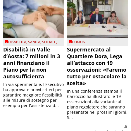
DISABILITÀ
,
SANITÀ
,
SOCIALE
, ...
COMUNI
Disabilità in Valle
Supermercato al
d’Aosta: 7 milioni in 3
Quartiere Dora, Lega
anni finanziano il
all’attacco con 19
Piano per la non
osservazioni: «Faremo
autosufficienza
tutto per ostacolare la
scelta»
In via sperimentale, l'Esecutivo
ha approvato nuovi criteri per
In una conferenza stampa il
garantire maggiore flessibilità
Carroccio ha illustrato le 19
alle misure di sostegno per
osservazioni alla variante al
esempio per l'assistenza d...
piano regolatore che saranno
presentate nei prossimi giorni.
S...
di