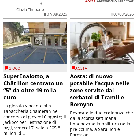
Aosta
Alessandro Bianchet
di
Cinzia Timpano
il 07/08/2026
il 07/08/2026
GIOCO
AOSTA
SuperEnalotto, a
Aosta: di nuovo
Châtillon centrato un
potabile l’acqua nelle
“5” da oltre 19 mila
zone servite dai
euro
serbatoi di Tramil e
Bornyon
La giocata vincente alla
Tabaccheria Chameran nel
Revocate le due ordinanze che
concorso di giovedì 6 agosto; il
dalla scorsa settimana
jackpot per l'estrazione di
imponevano la bollitura nella
oggi, venerdì 7, sale a 205,8
pre-collina, a Saraillon e
milioni d...
Porossan