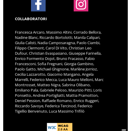
COLLABORATORI
Francesca Arcaro, Massimo Altini, Corrado Bellora,
Nadine Blanc, Riccardo Bortolotti, Manila Calipari,
Giulia Calisti, Nadia Camposaragna, Paolo Ciambi,
Filippo Clermont, Carol Di Vito, Christian Leo
Dufour, Christian Evaspasiano, Giuseppe Farinella,
Enrico Formento Dojot, Bruno Fracasso, Fabio
Francesconi, Sofia Fregnani, Giorgia Gambino,
Paolo Gatto, Michael Ghignone, Marlène Jorrioz,
Cecilia Lazzarotto, Giacomo Mangano, Angela
Marrelli, Federico Mecca, Luca Mauro Melloni, Marc
Montrosset, Matteo Nigra, Sabrina Olibano,
Emiliano Pala, Gabriele Peloso, Maurizio Pitti, Loris
Ponsetto, Andrea Portigliatti, Mattia Pramotton,
Deniel Pession, Raffaele Romano, Enrico Ruggeri,
Riccardo Savoye, Federica Tercinod, Federico
Tigellio Benvenuto, Luca Massimo Trifilò