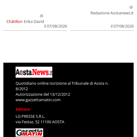
di
Redazione Aostanews.it
di
Châtillon
Erika David
il 07/08/2026
il 07/08/2026
Quotidiano online Iscrizione al Tribunale di Aosta n.
8/2012
Autorizzazione del 13/12/2012
www.gazzettamatin.com
Editore
LG PRESSE S.R.L.
via Festaz, 52 11100 AOSTA