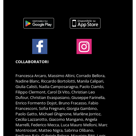
COLLABORATORI
Francesca Arcaro, Massimo Altini, Corrado Bellora,
Nadine Blanc, Riccardo Bortolotti, Manila Calipari,
Giulia Calisti, Nadia Camposaragna, Paolo Ciambi,
Filippo Clermont, Carol Di Vito, Christian Leo
Dufour, Christian Evaspasiano, Giuseppe Farinella,
Enrico Formento Dojot, Bruno Fracasso, Fabio
Francesconi, Sofia Fregnani, Giorgia Gambino,
Paolo Gatto, Michael Ghignone, Marlène Jorrioz,
Cecilia Lazzarotto, Giacomo Mangano, Angela
Marrelli, Federico Mecca, Luca Mauro Melloni, Marc
Montrosset, Matteo Nigra, Sabrina Olibano,
Emiliano Pala, Gabriele Peloso, Maurizio Pitti, Loris