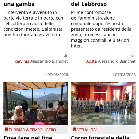
una gamba
del Lebbroso
L'intervento è avvenuto in
Prime contromosse
parte via terra e in parte con
dell'amministrazione
l'elicottero a causa delle
comunale dopo l'esposto
condizioni meteo. L'alpinista
presentato da residenti della
non ha riportato gravi ferite
zona; promessi anche
maggiori controlli e ulteriori
inter...
di
di
cervinia
Alessandro Bianchet
Aosta
Alessandro Bianchet
il 07/08/2026
il 07/08/2026
TURISMO & TEMPO LIBERO
ATTUALITA'
Cosa fare nel fine
Corpo forestale della