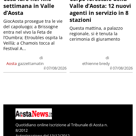
settimana in Valle
Valle d’Aosta: 12 nuovi
d’Aosta
agenti in servizio in 8
stazioni
GiocAosta prosegue tra le vie
del capoluogo; a Brissogne
Questa mattina, a palazzo
entra nel vivo la Feta de
regionale, si è tenuta la
l’Oumbra; Etroubles ospita la
cerimonia di giuramento
Veillà; a Chamois tocca al
Festival A...
di
di
Aosta
gazzettamatin
ethienne bredy
il 07/08/2026
il 07/08/2026
Quotidiano online Iscrizione al Tribunale di Aosta n.
8/2012
Autorizzazione del 13/12/2012