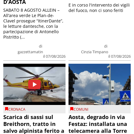
D’AOSTA
E in corso l'intervento dei vigili
SABATO 8 AGOSTO ALLEIN –
del fuoco, non ci sono feriti
All’area verde Le Plan-de-
Clavel prosegue “ItinerDante”,
le letture dantesche, con la
partecipazione di Antonello
Pistritto (...
di
di
gazzettamatin
Cinzia Timpano
il 07/08/2026
il 07/08/2026
CRONACA
COMUNI
Scarica di sassi sul
Aosta, degrado in via
Breithorn, tratto in
Festaz: installata una
salvo alpinista ferito a
telecamera alla Torre