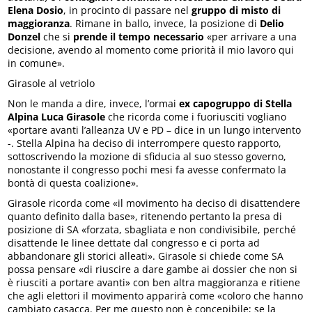
Elena Dosio
, in procinto di passare nel
gruppo di misto di
maggioranza
. Rimane in ballo, invece, la posizione di
Delio
Donzel
che si
prende il tempo necessario
«per arrivare a una
decisione, avendo al momento come priorità il mio lavoro qui
in comune».
Girasole al vetriolo
Non le manda a dire, invece, l’ormai
ex capogruppo di Stella
Alpina Luca Girasole
che ricorda come i fuoriusciti vogliano
«portare avanti l’alleanza UV e PD – dice in un lungo intervento
-. Stella Alpina ha deciso di interrompere questo rapporto,
sottoscrivendo la mozione di sfiducia al suo stesso governo,
nonostante il congresso pochi mesi fa avesse confermato la
bontà di questa coalizione».
Girasole ricorda come «il movimento ha deciso di disattendere
quanto definito dalla base», ritenendo pertanto la presa di
posizione di SA «forzata, sbagliata e non condivisibile, perché
disattende le linee dettate dal congresso e ci porta ad
abbandonare gli storici alleati». Girasole si chiede come SA
possa pensare «di riuscire a dare gambe ai dossier che non si
è riusciti a portare avanti» con ben altra maggioranza e ritiene
che agli elettori il movimento apparirà come «coloro che hanno
cambiato casacca. Per me questo non è concepibile; se la