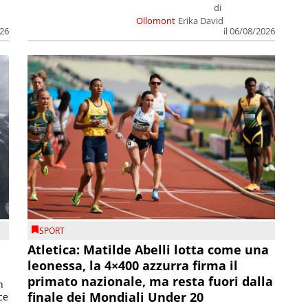
di
Ollomont
Erika David
026
il 06/08/2026
SPORT
Atletica: Matilde Abelli lotta come una
leonessa, la 4×400 azzurra firma il
primato nazionale, ma resta fuori dalla
n
finale dei Mondiali Under 20
ce