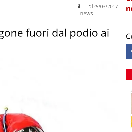
di
il
25/03/2017
n
news
rigone fuori dal podio ai
C