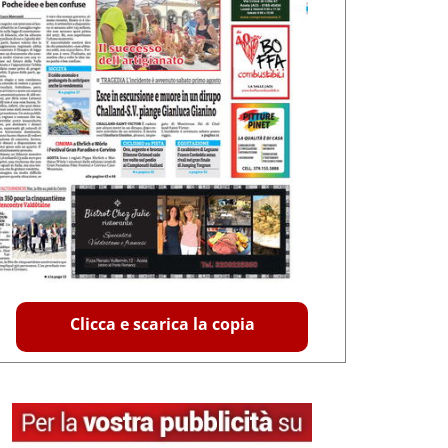
Clicca e scarica la copia