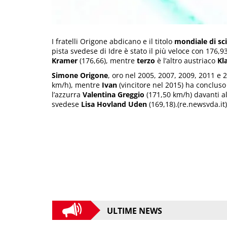
I fratelli Origone abdicano e il titolo
mondiale di sci
pista svedese di Idre è stato il più veloce con 176,
Kramer
(176,66), mentre
terzo
è l’altro austriaco
Kl
Simone Origone
, oro nel 2005, 2007, 2009, 2011 e
km/h), mentre
Ivan
(vincitore nel 2015) ha conclus
l’azzurra
Valentina
Greggio
(171,50 km/h) davanti a
svedese
Lisa
Hovland
Uden
(169,18).(re.newsvda.it)
ULTIME NEWS