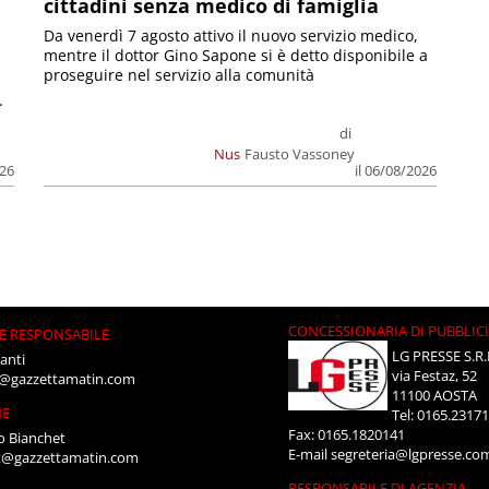
cittadini senza medico di famiglia
Da venerdì 7 agosto attivo il nuovo servizio medico,
mentre il dottor Gino Sapone si è detto disponibile a
proseguire nel servizio alla comunità
.
di
Nus
Fausto Vassoney
026
il 06/08/2026
CONCESSIONARIA DI PUBBLIC
E RESPONSABILE
LG PRESSE S.R.
anti
via Festaz, 52
i@gazzettamatin.com
11100 AOSTA
NE
Tel: 0165.2317
Fax: 0165.1820141
o Bianchet
E-mail
segreteria@lgpresse.co
t@gazzettamatin.com
RESPONSABILE DI AGENZIA