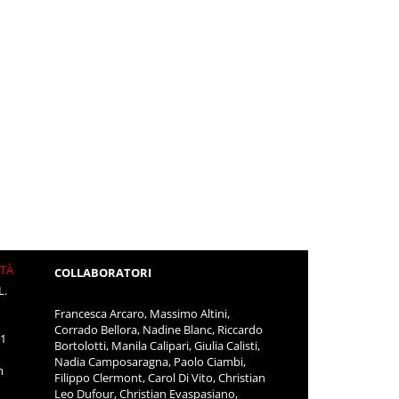
ITÀ
COLLABORATORI
L.
Francesca Arcaro, Massimo Altini,
Corrado Bellora, Nadine Blanc, Riccardo
11
Bortolotti, Manila Calipari, Giulia Calisti,
Nadia Camposaragna, Paolo Ciambi,
m
Filippo Clermont, Carol Di Vito, Christian
Leo Dufour, Christian Evaspasiano,