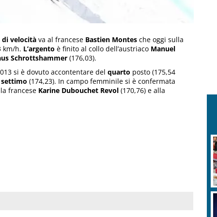
 di velocità
va al francese
Bastien
Montes
che oggi sulla
93 km/h.
L’argento
è finito al collo dell’austriaco
Manuel
aus Schrottshammer
(176,03).
 2013 si è dovuto accontentare del
quarto
posto (175,54
o
settimo
(174,23). In campo femminile si è confermata
lla francese
Karine
Dubouchet
Revol
(170,76) e alla