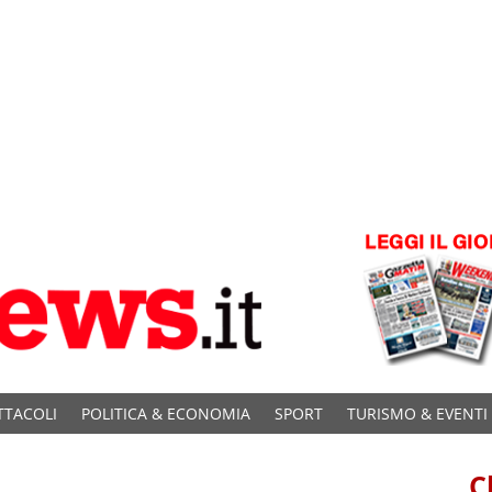
TTACOLI
POLITICA & ECONOMIA
SPORT
TURISMO & EVENTI
C