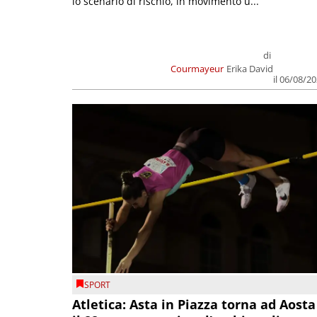
lo scenario di rischio, in movimento u...
di
Courmayeur
Erika David
il 06/08/2
SPORT
Atletica: Asta in Piazza torna ad Aosta