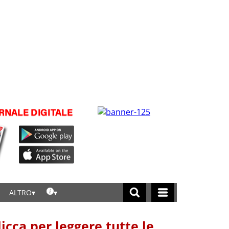
ALTRO
licca per leggere tutte le