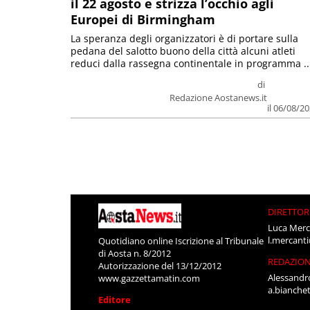
il 22 agosto e strizza l’occhio agli
Europei di Birmingham
La speranza degli organizzatori è di portare sulla
pedana del salotto buono della città alcuni atleti
reduci dalla rassegna continentale in programma ..
di
Redazione Aostanews.it
il 06/08/2
DIRETTOR
Luca Merc
l.mercant
Quotidiano online Iscrizione al Tribunale
di Aosta n. 8/2012
REDAZIO
Autorizzazione del 13/12/2012
Alessandr
www.gazzettamatin.com
a.bianche
Editore