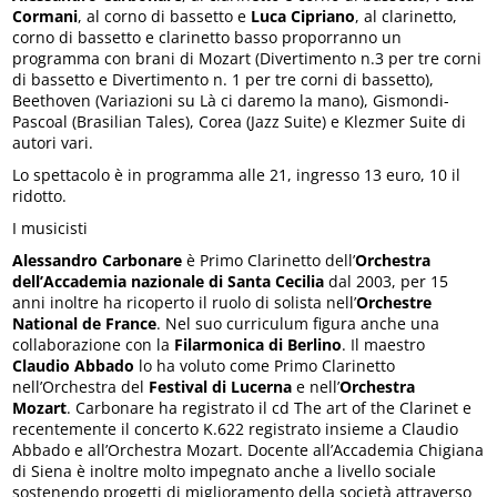
Cormani
, al corno di bassetto e
Luca Cipriano
, al clarinetto,
corno di bassetto e clarinetto basso proporranno un
programma con brani di Mozart (Divertimento n.3 per tre corni
di bassetto e Divertimento n. 1 per tre corni di bassetto),
Beethoven (Variazioni su Là ci daremo la mano), Gismondi-
Pascoal (Brasilian Tales), Corea (Jazz Suite) e Klezmer Suite di
autori vari.
Lo spettacolo è in programma alle 21, ingresso 13 euro, 10 il
ridotto.
I musicisti
Alessandro Carbonare
è Primo Clarinetto dell’
Orchestra
dell’Accademia nazionale di Santa Cecilia
dal 2003, per 15
anni inoltre ha ricoperto il ruolo di solista nell’
Orchestre
National de France
. Nel suo curriculum figura anche una
collaborazione con la
Filarmonica di Berlino
. Il maestro
Claudio Abbado
lo ha voluto come Primo Clarinetto
nell’Orchestra del
Festival di Lucerna
e nell’
Orchestra
Mozart
. Carbonare ha registrato il cd The art of the Clarinet e
recentemente il concerto K.622 registrato insieme a Claudio
Abbado e all’Orchestra Mozart. Docente all’Accademia Chigiana
di Siena è inoltre molto impegnato anche a livello sociale
sostenendo progetti di miglioramento della società attraverso