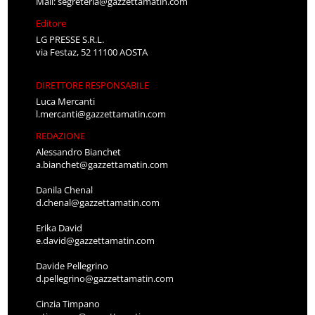
Mail:
segreteria@gazzettamatin.com
Editore
LG PRESSE S.R.L.
via Festaz, 52 11100 AOSTA
DIRETTORE RESPONSABILE
Luca Mercanti
l.mercanti@gazzettamatin.com
REDAZIONE
Alessandro Bianchet
a.bianchet@gazzettamatin.com
Danila Chenal
d.chenal@gazzettamatin.com
Erika David
e.david@gazzettamatin.com
Davide Pellegrino
d.pellegrino@gazzettamatin.com
Cinzia Timpano