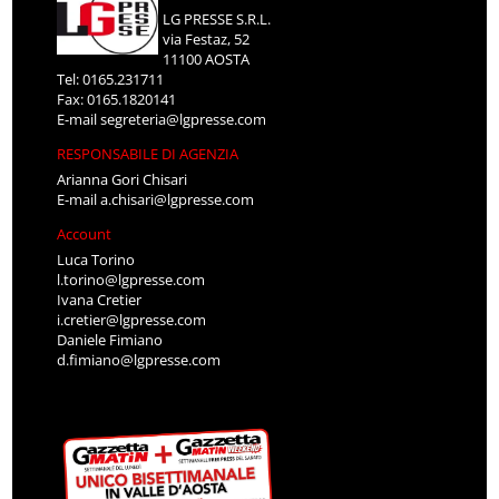
LG PRESSE S.R.L.
via Festaz, 52
11100 AOSTA
Tel: 0165.231711
Fax: 0165.1820141
E-mail
segreteria@lgpresse.com
RESPONSABILE DI AGENZIA
Arianna Gori Chisari
E-mail
a.chisari@lgpresse.com
Account
Luca Torino
l.torino@lgpresse.com
Ivana Cretier
i.cretier@lgpresse.com
Daniele Fimiano
d.fimiano@lgpresse.com