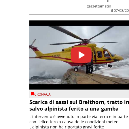
di
gazzettamatin
il 07/08/2
CRONACA
Scarica di sassi sul Breithorn, tratto i
salvo alpinista ferito a una gamba
L'intervento è avvenuto in parte via terra e in parte
con l'elicottero a causa delle condizioni meteo.
L'alpinista non ha riportato gravi ferite