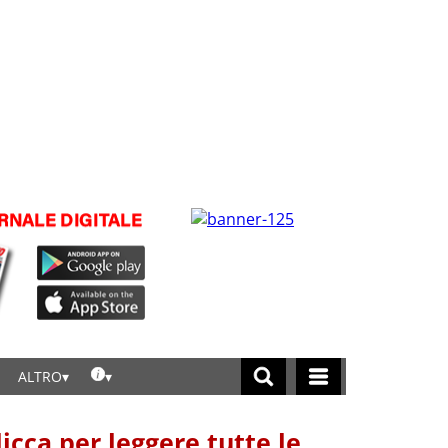
ALTRO
licca per leggere tutte le