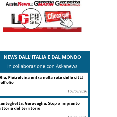
NEWS DALL'ITALIA E DAL MONDO
In collaborazione con Askanews
Caretta caretta, circa 280 nidi
individuati in Italia dopo
record 2025
il 07/08/2026
Turismo, Osservatorio
Telepass: +20% di interesse