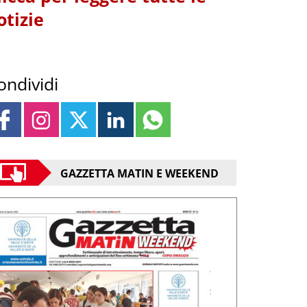
otizie
ondividi
GAZZETTA MATIN E WEEKEND