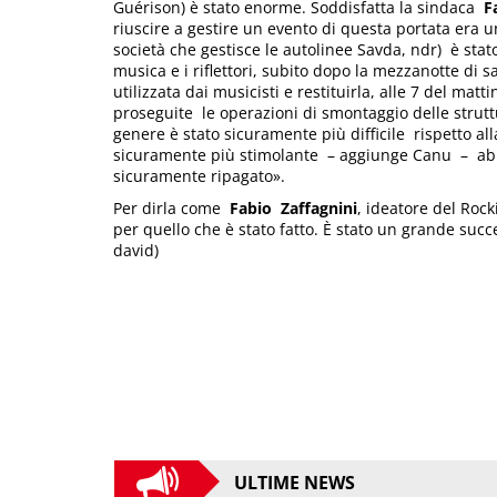
Guérison) è stato enorme. Soddisfatta la sindaca
Fa
riuscire a gestire un evento di questa portata era u
società che gestisce le autolinee Savda, ndr) è stato
musica e i riflettori, subito dopo la mezzanotte di s
utilizzata dai musicisti e restituirla, alle 7 del ma
proseguite le operazioni di smontaggio delle strutt
genere è stato sicuramente più difficile rispetto a
sicuramente più stimolante – aggiunge Canu – abb
sicuramente ripagato».
Per dirla come
Fabio
Zaffagnini
, ideatore del Roc
per quello che è stato fatto. È stato un grande su
david)
ULTIME NEWS