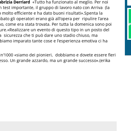
brizia Derriard
«Tutto ha funzionato al meglio. Per noi
n test importante, il gruppo di lavoro nato con Arriva (la
 molto efficiente e ha dato buoni risultati».Spenta la
abato gli operatori erano già all’opera per ripulire l’area
M
ttino, come era stata trovata. Per tutta la domenica sono poi
P
ure.«Realizzare un evento di questo tipo in un posto del
lla sicurezza che ti può dare uno stadio chiuso, ma
iamo imparato tante cose e l’esperienza emotiva ci ha
kin’1000 «siamo dei pionieri, dobbiamo e dovete essere fieri
ccesso. Un grande azzardo, ma un grande successo».(erika