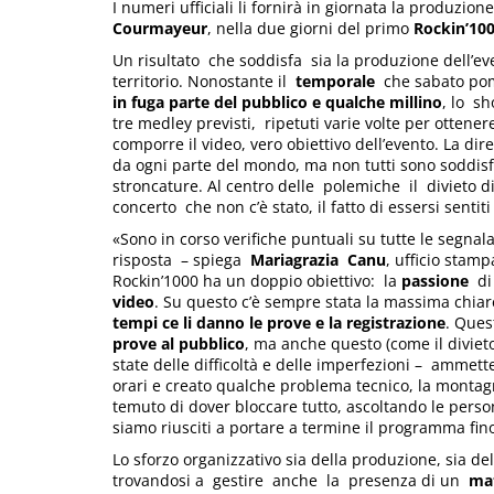
I numeri ufficiali li fornirà in giornata la produzion
Courmayeur
, nella due giorni del primo
Rockin’1
Un risultato che soddisfa sia la produzione dell’ev
territorio. Nonostante il
temporale
che sabato po
in fuga parte del pubblico e qualche millino
, lo s
tre medley previsti, ripetuti varie volte per ottene
comporre il video, vero obiettivo dell’evento. La di
da ogni parte del mondo, ma non tutti sono soddisf
stroncature. Al centro delle polemiche il divieto di
concerto che non c’è stato, il fatto di essersi sen
«Sono in corso verifiche puntuali su tutte le segna
risposta – spiega
Mariagrazia
Canu
, ufficio stamp
Rockin’1000 ha un doppio obiettivo: la
passione
di
video
. Su questo c’è sempre stata la massima chiar
tempi ce li danno le prove e la
registrazione
. Ques
prove al pubblico
, ma anche questo (come il divieto 
state delle difficoltà e delle imperfezioni – ammet
orari e creato qualche problema tecnico, la mont
temuto di dover bloccare tutto, ascoltando le perso
siamo riusciti a portare a termine il programma fin
Lo sforzo organizzativo sia della produzione, sia de
trovandosi a gestire anche la presenza di un
ma