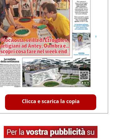
Clicca e scarica la copia