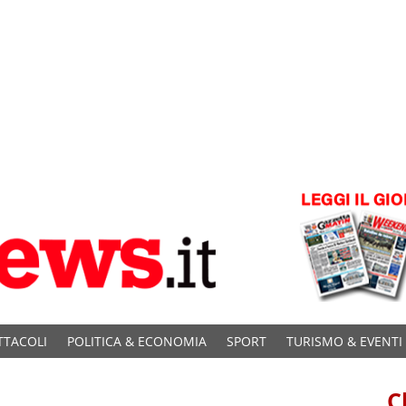
TTACOLI
POLITICA & ECONOMIA
SPORT
TURISMO & EVENTI
C