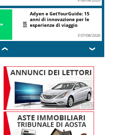
per i viaggi in auto
il 07/08/2026
ic, Liguria: 5,8 mln da piano Grandi
rogetti Beni Culturali
il 07/08/2026
❮
❯