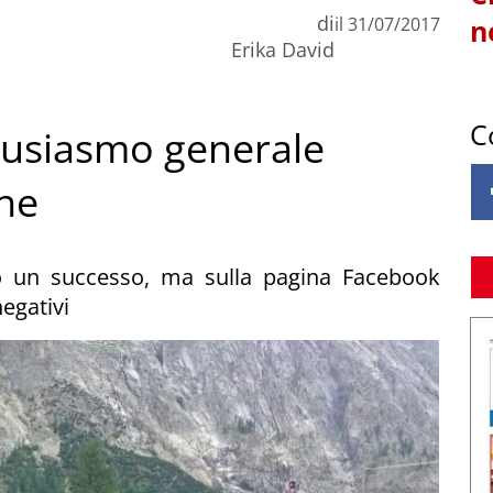
di
il
31/07/2017
n
Erika David
C
ntusiasmo generale
he
o un successo, ma sulla pagina Facebook
egativi