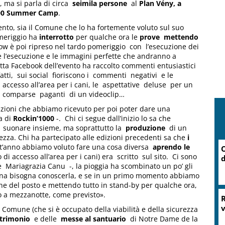
e, ma si parla di circa
seimila persone
al
Plan Vény, a
000 Summer Camp
.
ento, sia il Comune che lo ha fortemente voluto sul suo
meriggio ha
interrotto
per qualche ora le
prove
mettendo
how è poi ripreso nel tardo pomeriggio con l’esecuzione dei
re l’esecuzione e le immagini perfette che andranno a
retta Facebook dell’evento ha raccolto commenti entusiastici
atti, sui social fioriscono i commenti negativi e le
 accesso all’area per i cani, le aspettative deluse per un
titi comparse paganti di un videoclip…
lazioni che abbiamo ricevuto per poi poter dare una
a di
Rockin’1000
-. Chi ci segue dall’inizio lo sa che
 suonare insieme, ma soprattutto la
produzione
di un
ezza. Chi ha partecipato alle edizioni precedenti sa che
i
t’anno abbiamo voluto fare una cosa diversa
aprendo le
di accesso all’area per i cani) era scritto sul sito. Ci sono
te Mariagrazia Canu -, la pioggia ha scombinato un po’ gli
agna bisogna conoscerla, e se in un primo momento abbiamo
ne del posto e mettendo tutto in stand-by per qualche ora,
o a mezzanotte, come previsto».
l Comune (che si è occupato della viabilità e della sicurezza
trimonio
e delle
messe al santuario
di Notre Dame de la