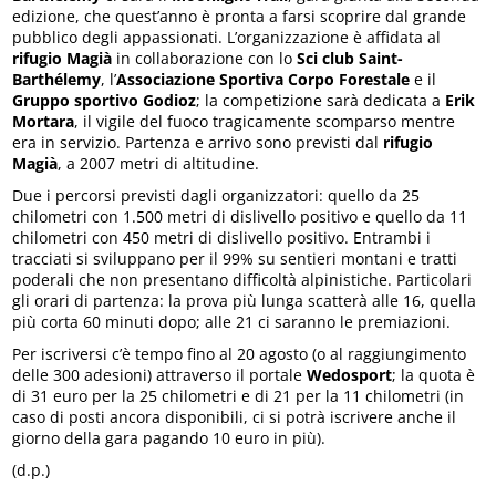
edizione, che quest’anno è pronta a farsi scoprire dal grande
pubblico degli appassionati. L’organizzazione è affidata al
rifugio Magià
in collaborazione con lo
Sci club Saint-
Barthélemy
, l’
Associazione Sportiva Corpo Forestale
e il
Gruppo sportivo Godioz
; la competizione sarà dedicata a
Erik
Mortara
, il vigile del fuoco tragicamente scomparso mentre
era in servizio. Partenza e arrivo sono previsti dal
rifugio
Magià
, a 2007 metri di altitudine.
Due i percorsi previsti dagli organizzatori: quello da 25
chilometri con 1.500 metri di dislivello positivo e quello da 11
chilometri con 450 metri di dislivello positivo. Entrambi i
tracciati si sviluppano per il 99% su sentieri montani e tratti
poderali che non presentano difficoltà alpinistiche. Particolari
gli orari di partenza: la prova più lunga scatterà alle 16, quella
più corta 60 minuti dopo; alle 21 ci saranno le premiazioni.
Per iscriversi c’è tempo fino al 20 agosto (o al raggiungimento
delle 300 adesioni) attraverso il portale
Wedosport
; la quota è
di 31 euro per la 25 chilometri e di 21 per la 11 chilometri (in
caso di posti ancora disponibili, ci si potrà iscrivere anche il
giorno della gara pagando 10 euro in più).
(d.p.)