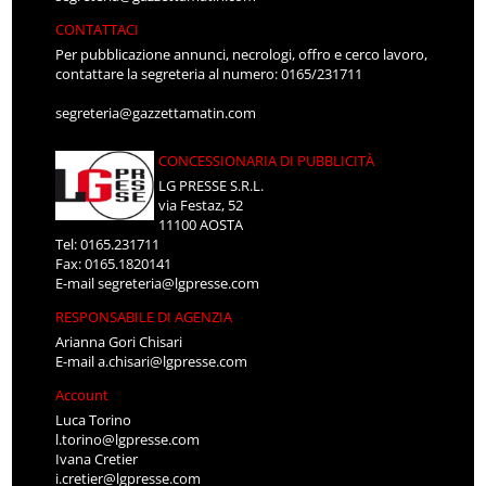
CONTATTACI
Per pubblicazione annunci, necrologi, offro e cerco lavoro,
contattare la segreteria al numero: 0165/231711
segreteria@gazzettamatin.com
CONCESSIONARIA DI PUBBLICITÀ
LG PRESSE S.R.L.
via Festaz, 52
11100 AOSTA
Tel: 0165.231711
Fax: 0165.1820141
E-mail
segreteria@lgpresse.com
RESPONSABILE DI AGENZIA
Arianna Gori Chisari
E-mail
a.chisari@lgpresse.com
Account
Luca Torino
l.torino@lgpresse.com
Ivana Cretier
i.cretier@lgpresse.com