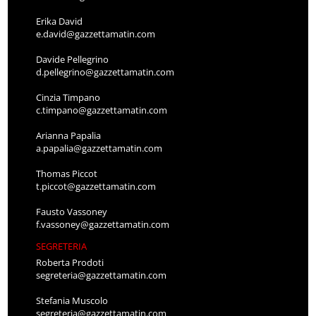
Erika David
e.david@gazzettamatin.com
Davide Pellegrino
d.pellegrino@gazzettamatin.com
Cinzia Timpano
c.timpano@gazzettamatin.com
Arianna Papalia
a.papalia@gazzettamatin.com
Thomas Piccot
t.piccot@gazzettamatin.com
Fausto Vassoney
f.vassoney@gazzettamatin.com
SEGRETERIA
Roberta Prodoti
segreteria@gazzettamatin.com
Stefania Muscolo
segreteria@gazzettamatin.com