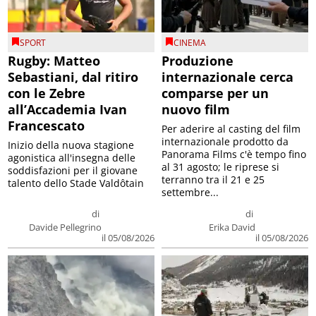
SPORT
CINEMA
Rugby: Matteo
Produzione
Sebastiani, dal ritiro
internazionale cerca
con le Zebre
comparse per un
all’Accademia Ivan
nuovo film
Francescato
Per aderire al casting del film
internazionale prodotto da
Inizio della nuova stagione
Panorama Films c'è tempo fino
agonistica all'insegna delle
al 31 agosto; le riprese si
soddisfazioni per il giovane
terranno tra il 21 e 25
talento dello Stade Valdôtain
settembre...
di
di
Davide Pellegrino
Erika David
il 05/08/2026
il 05/08/2026