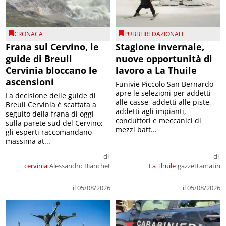
CRONACA
PUBBLIREDAZIONALI
Frana sul Cervino, le
Stagione invernale,
guide di Breuil
nuove opportunità di
Cervinia bloccano le
lavoro a La Thuile
ascensioni
Funivie Piccolo San Bernardo
apre le selezioni per addetti
La decisione delle guide di
alle casse, addetti alle piste,
Breuil Cervinia è scattata a
addetti agli impianti,
seguito della frana di oggi
conduttori e meccanici di
sulla parete sud del Cervino;
mezzi batt...
gli esperti raccomandano
massima at...
di
di
cervinia
Alessandro Bianchet
La Thuile
gazzettamatin
il 05/08/2026
il 05/08/2026