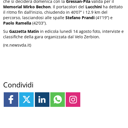
che si deciderà domenica con la
Gressan-Pila
valida per il
Memorial Mirko Bechon
. Il portacolori del
Lucchini
ha dettato
il ritmo fin dall’inizio, chiudendo in 40’07” i 12.9 km del
percorso, lasciandosi alle spalle
Stefano Prandi
(41’19”) e
Paolo Ramella
(42’03”).
Su
Gazzetta Matin
in edicola lunedì 14 agosto foto, interviste e
classifiche della gara organizzata dal Velo Zerbion.
(re.newsvda.it)
Condividi