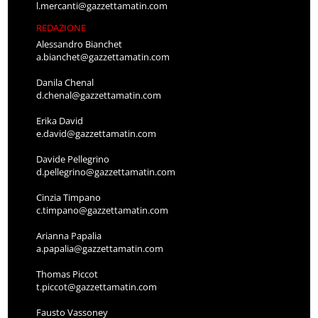
l.mercanti@gazzettamatin.com
REDAZIONE
Alessandro Bianchet
a.bianchet@gazzettamatin.com
Danila Chenal
d.chenal@gazzettamatin.com
Erika David
e.david@gazzettamatin.com
Davide Pellegrino
d.pellegrino@gazzettamatin.com
Cinzia Timpano
c.timpano@gazzettamatin.com
Arianna Papalia
a.papalia@gazzettamatin.com
Thomas Piccot
t.piccot@gazzettamatin.com
Fausto Vassoney