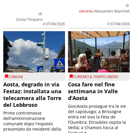
di
cervinia
Alessandro Bianchet
di
Cinzia Timpano
il 07/08/2026
il 07/08/2026
COMUNI
TURISMO & TEMPO LIBERO
Aosta, degrado in via
Cosa fare nel fine
Festaz: installata una
settimana in Valle
telecamera alla Torre
d’Aosta
del Lebbroso
GiocAosta prosegue tra le vie
del capoluogo; a Brissogne
Prime contromosse
entra nel vivo la Feta de
dell'amministrazione
l’Oumbra; Etroubles ospita la
comunale dopo l'esposto
Veillà; a Chamois tocca al
presentato da residenti della
Festival A...