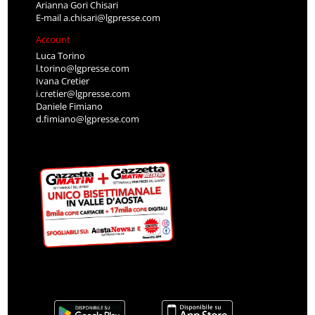
Arianna Gori Chisari
E-mail
a.chisari@lgpresse.com
Account
Luca Torino
l.torino@lgpresse.com
Ivana Cretier
i.cretier@lgpresse.com
Daniele Fimiano
d.fimiano@lgpresse.com