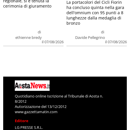
regionale, si è tenuta la
La portacolori del Cicli Fiorin
cerimonia di giuramento
ha concluso quinta nella gara
dell'omnium con 95 punti a 8
lunghezze dalla medaglia di
bronzo
di
di
ethienne bredy
Davide Pellegrino
il 07/08/2026
il 07/08/2026
Quotidiano online Iscrizione al Tribunale di Aosta n.
8/2012
Autorizzazione del 13/12/2012
www.gazzettamatin.com
Editore
LG PRESSE S.R.L.