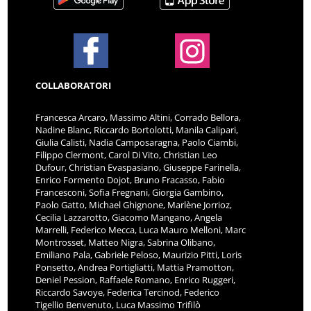
COLLABORATORI
Francesca Arcaro, Massimo Altini, Corrado Bellora,
Nadine Blanc, Riccardo Bortolotti, Manila Calipari,
Giulia Calisti, Nadia Camposaragna, Paolo Ciambi,
Filippo Clermont, Carol Di Vito, Christian Leo
Dufour, Christian Evaspasiano, Giuseppe Farinella,
Enrico Formento Dojot, Bruno Fracasso, Fabio
Francesconi, Sofia Fregnani, Giorgia Gambino,
Paolo Gatto, Michael Ghignone, Marlène Jorrioz,
Cecilia Lazzarotto, Giacomo Mangano, Angela
Marrelli, Federico Mecca, Luca Mauro Melloni, Marc
Montrosset, Matteo Nigra, Sabrina Olibano,
Emiliano Pala, Gabriele Peloso, Maurizio Pitti, Loris
Ponsetto, Andrea Portigliatti, Mattia Pramotton,
Deniel Pession, Raffaele Romano, Enrico Ruggeri,
Riccardo Savoye, Federica Tercinod, Federico
Tigellio Benvenuto, Luca Massimo Trifilò