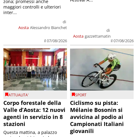
zona; promessi anche
maggiori controlli e ulteriori
inter...
di
Aosta
Alessandro Bianchet
di
Aosta
gazzettamatin
il 07/08/2026
il 07/08/2026
ATTUALITA'
SPORT
Corpo forestale della
Ciclismo su pista:
Valle d’Aosta: 12 nuovi
Mélanie Bosonin si
agenti in servizio in 8
avvicina al podio ai
stazioni
Campionati Italiani
giovanili
Questa mattina, a palazzo