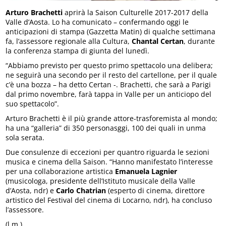
Arturo Brachetti
aprirà la Saison Culturelle 2017-2017 della
Valle d’Aosta. Lo ha comunicato – confermando oggi le
anticipazioni di stampa (Gazzetta Matin) di qualche settimana
fa, l’assessore regionale alla Cultura,
Chantal Certan
, durante
la conferenza stampa di giunta del lunedì.
“Abbiamo previsto per questo primo spettacolo una delibera;
ne seguirà una secondo per il resto del cartellone, per il quale
c’è una bozza – ha detto Certan -. Brachetti, che sarà a Parigi
dal primo novembre, farà tappa in Valle per un anticiopo del
suo spettacolo”.
Arturo Brachetti è il più grande attore-trasforemista al mondo;
ha una “galleria” di 350 personasggi, 100 dei quali in unma
sola serata.
Due consulenze di eccezioni per quantro riguarda le sezioni
musica e cinema della Saison. “Hanno manifestato l’interesse
per una collaborazione artistica
Emanuela Lagnier
(musicologa, presidente dell’Istituto musicale della Valle
d’Aosta, ndr) e
Carlo Chatrian
(esperto di cinema, direttore
artistico del Festival del cinema di Locarno, ndr), ha concluso
l’assessore.
(l.m.)