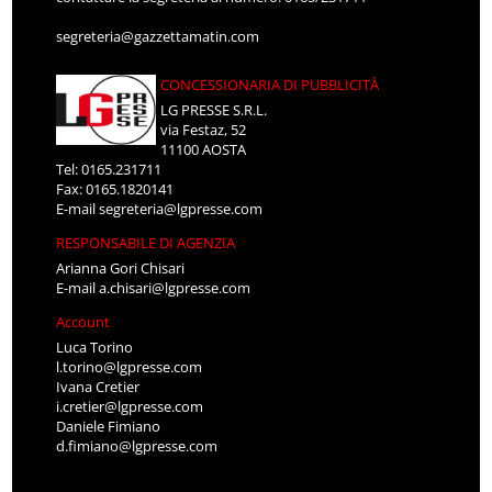
segreteria@gazzettamatin.com
CONCESSIONARIA DI PUBBLICITÀ
LG PRESSE S.R.L.
via Festaz, 52
11100 AOSTA
Tel: 0165.231711
Fax: 0165.1820141
E-mail
segreteria@lgpresse.com
RESPONSABILE DI AGENZIA
Arianna Gori Chisari
E-mail
a.chisari@lgpresse.com
Account
Luca Torino
l.torino@lgpresse.com
Ivana Cretier
i.cretier@lgpresse.com
Daniele Fimiano
d.fimiano@lgpresse.com