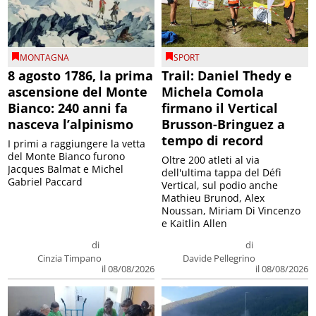
MONTAGNA
SPORT
8 agosto 1786, la prima
Trail: Daniel Thedy e
ascensione del Monte
Michela Comola
Bianco: 240 anni fa
firmano il Vertical
nasceva l’alpinismo
Brusson-Bringuez a
tempo di record
I primi a raggiungere la vetta
del Monte Bianco furono
Oltre 200 atleti al via
Jacques Balmat e Michel
dell'ultima tappa del Défì
Gabriel Paccard
Vertical, sul podio anche
Mathieu Brunod, Alex
Noussan, Miriam Di Vincenzo
e Kaitlin Allen
di
di
Cinzia Timpano
Davide Pellegrino
il 08/08/2026
il 08/08/2026