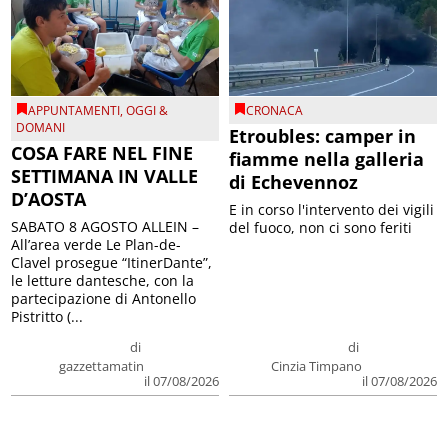
APPUNTAMENTI
,
OGGI &
CRONACA
DOMANI
Etroubles: camper in
COSA FARE NEL FINE
fiamme nella galleria
SETTIMANA IN VALLE
di Echevennoz
D’AOSTA
E in corso l'intervento dei vigili
SABATO 8 AGOSTO ALLEIN –
del fuoco, non ci sono feriti
All’area verde Le Plan-de-
Clavel prosegue “ItinerDante”,
le letture dantesche, con la
partecipazione di Antonello
Pistritto (...
di
di
gazzettamatin
Cinzia Timpano
il 07/08/2026
il 07/08/2026