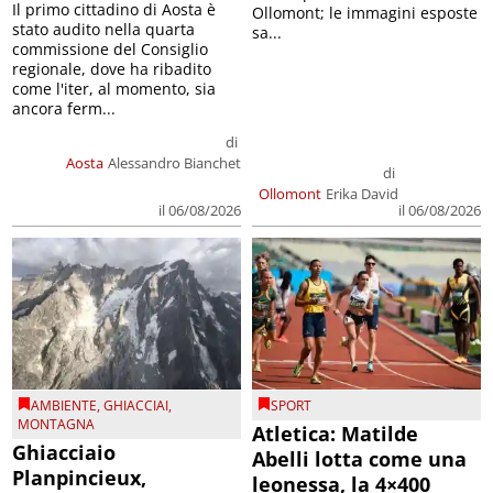
Il primo cittadino di Aosta è
Ollomont; le immagini esposte
stato audito nella quarta
sa...
commissione del Consiglio
regionale, dove ha ribadito
come l'iter, al momento, sia
ancora ferm...
di
Aosta
Alessandro Bianchet
di
Ollomont
Erika David
il 06/08/2026
il 06/08/2026
AMBIENTE
,
GHIACCIAI
,
SPORT
MONTAGNA
Atletica: Matilde
Ghiacciaio
Abelli lotta come una
Planpincieux,
leonessa, la 4×400