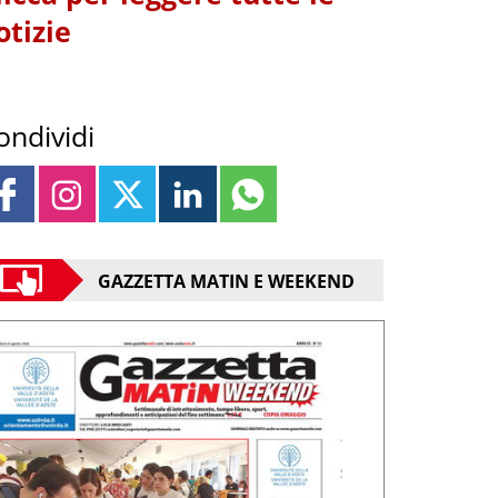
otizie
ondividi
GAZZETTA MATIN E WEEKEND