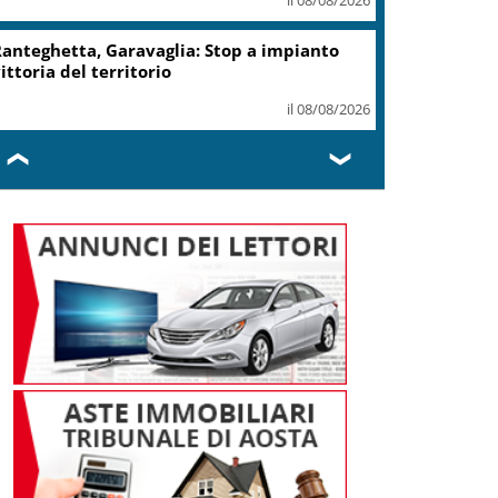
record 2025
il 07/08/2026
Turismo, Osservatorio
Telepass: +20% di interesse
per i viaggi in auto
il 07/08/2026
❮
❯