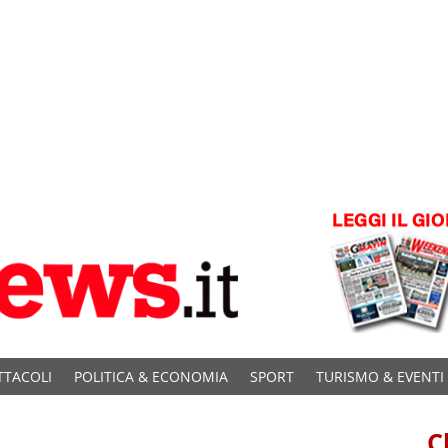
TTACOLI
POLITICA & ECONOMIA
SPORT
TURISMO & EVENTI
C