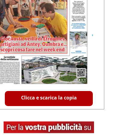
Clicca e scarica la copia