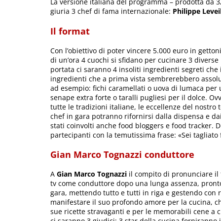
La versione italiana del programma – prodotta da 3
giuria 3 chef di fama internazionale:
Philippe Levei
Il format
Con l’obiettivo di poter vincere 5.000 euro in getto
di un’ora 4 cuochi si sfidano per cucinare 3 diverse
portata ci saranno 4 insoliti ingredienti segreti ch
ingredienti che a prima vista sembrerebbero assolut
ad esempio: fichi caramellati o uova di lumaca per
senape extra forte o taralli pugliesi per il dolce.
tutte le tradizioni italiane, le eccellenze del nostro
chef in gara potranno rifornirsi dalla dispensa e dai
stati coinvolti anche food bloggers e food tracker. 
partecipanti con la temutissima frase: «Sei tagliato 
Gian Marco Tognazzi conduttore
A
Gian Marco Tognazzi
il compito di pronunciare il 
tv come conduttore dopo una lunga assenza, pront
gara, mettendo tutto e tutti in riga e gestendo con 
manifestare il suo profondo amore per la cucina, ch
sue ricette stravaganti e per le memorabili cene a cu
ci saranno 3 giudici: 3 star della cucina forniranno 