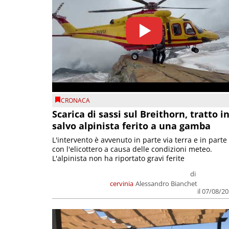
CRONACA
Scarica di sassi sul Breithorn, tratto i
salvo alpinista ferito a una gamba
L'intervento è avvenuto in parte via terra e in parte
con l'elicottero a causa delle condizioni meteo.
L'alpinista non ha riportato gravi ferite
di
cervinia
Alessandro Bianchet
il 07/08/2