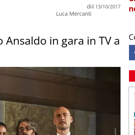
di
il
13/10/2017
n
Luca Mercanti
C
o Ansaldo in gara in TV a