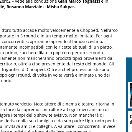
Zero2 – vede alla conduzione
Gian Marco Tognazzi
e in
llé, Rosanna Marziale
e
Misha Sukyas.
ni d’oro tutto accade molto velocemente a Chopped. Nell’arco
 portate in 3 round e in un tempo molto limitato. Per ogni
e i concorrenti scopriranno aprendo il famoso cestino,
amente incompatibili con le ricette abituali di un piatto,
 un primo, zucchero filato o pop corn per un secondo,
 Ovviamente non mancheranno prodotti tipici provenienti da
 territorio, oltre a cibo proveniente dal resto del mondo. Gli
 frigoriferi di Chopped. Oltre a chef professionisti sono
Dopo ogni round, di volta in volta verrà eliminato uno dei
fuori».
temuto verdetto. Noto attore di cinema e teatro, ritorna in
o a fare da supremo controllore ad ogni meccanismo di
rigore i tempi dello show televisivo. Non mancherà di
e deriva dalla sua famiglia e da suo padre Ugo, noto per le
i invitava amici e colleghi. A valutare i concorrenti, invece,
i loro giudizi sulla base della loro esperienza e