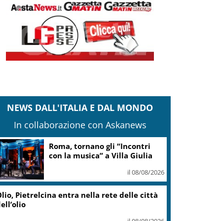
NEWS DALL'ITALIA E DAL MONDO
In collaborazione con Askanews
Adyen e GetYourGuide: 15
anni di innovazione per le
esperienze di viaggio
il 07/08/2026
Caretta caretta, circa 280 nidi
individuati in Italia dopo