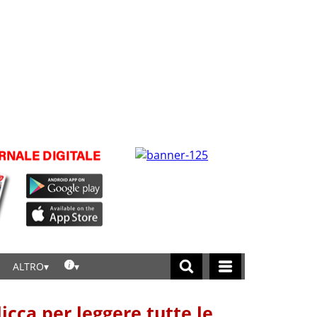
ALTRO
licca per leggere tutte le