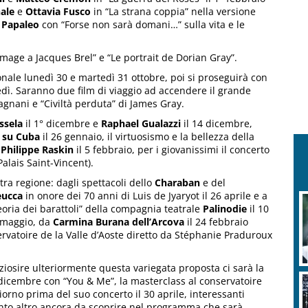
ale
e
Ottavia Fusco
in “La strana coppia” nella versione
 Papaleo
con “Forse non sarà domani…” sulla vita e le
age a Jacques Brel” e “Le portrait de Dorian Gray”.
onale lunedì 30 e martedì 31 ottobre, poi si proseguirà con
ì. Saranno due film di viaggio ad accendere il grande
agnani e “Civiltà perduta” di James Gray.
ssela
il 1° dicembre e
Raphael Gualazzi
il 14 dicembre,
a su Cuba
il 26 gennaio, il virtuosismo e la bellezza della
a
Philippe Raskin
il 5 febbraio, per i giovanissimi il concerto
Palais Saint-Vincent).
ra regione: dagli spettacoli dello
Charaban
e del
eucca
in onore dei 70 anni di Luis de Jyaryot il 26 aprile e a
teoria dei barattoli” della compagnia teatrale
Palinodie
il 10
 maggio, da
Carmina Burana dell’Arcova
il 24 febbraio
ervatoire de la Valle d’Aoste diretto da Stéphanie Praduroux
iosire ulteriormente questa variegata proposta ci sarà la
 dicembre con “You & Me”, la masterclass al conservatoire
giorno prima del suo concerto il 30 aprile, interessanti
nto altro ancora da scoprire nel programma che sarà