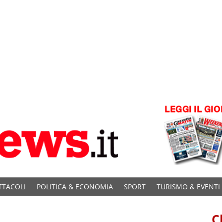
TTACOLI
POLITICA & ECONOMIA
SPORT
TURISMO & EVENTI
C