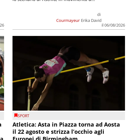
di
Courmayeur
Erika David
026
il 06/08/2026
SPORT
a
Atletica: Asta in Piazza torna ad Aosta
il 22 agosto e strizza l’occhio agli
la
Europei di Birmingham