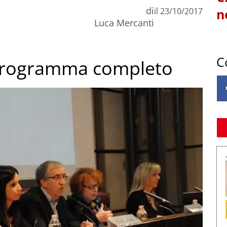
di
il
23/10/2017
n
Luca Mercanti
C
l programma completo