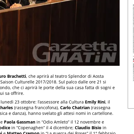
uro Brachetti
, che aprirà al teatro Splendor di Aosta
Saison Culturelle 2017/2018. Sul palco dalle ore 21 si
ndo, che ci aprirà le porte della sua casa fatta di sogni e
i sa offrire.
lunedì 23 ottobre: l’assessore alla Cultura
Emily Rini
, il
charles
(rassegna francofona),
Carlo Chatrian
(rassegna
ca e danza), hanno svelato gli attesi nomi in cartellone.
e
Paola Gassman
in “Odio Amleto” il 12 novembre e
odice
in “Copenaghen” il 4 dicembre;
Claudio Bisio
in
i
e
Matteo Cremon
in “La guerra dei Roses” il 1° febbraio