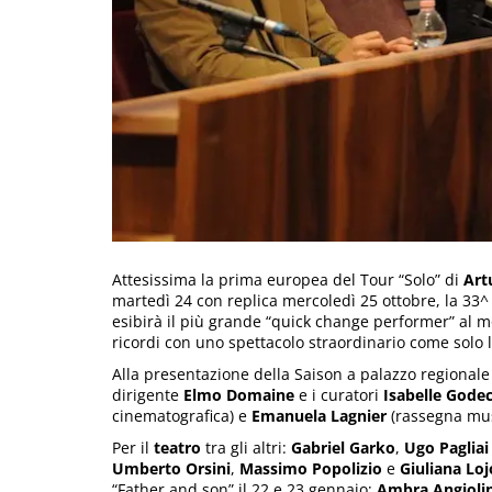
Attesissima la prima europea del Tour “Solo” di
Art
martedì 24 con replica mercoledì 25 ottobre, la 33^ 
esibirà il più grande “quick change performer” al mo
ricordi con uno spettacolo straordinario come solo lu
Alla presentazione della Saison a palazzo regionale 
dirigente
Elmo Domaine
e i curatori
Isabelle Gode
cinematografica) e
Emanuela Lagnier
(rassegna musi
Per il
teatro
tra gli altri:
Gabriel Garko
,
Ugo Pagliai
Umberto Orsini
,
Massimo Popolizio
e
Giuliana Loj
“Father and son” il 22 e 23 gennaio;
Ambra Angiolin