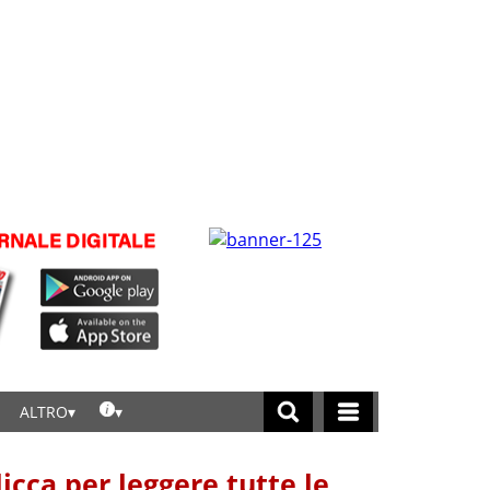
ALTRO
licca per leggere tutte le