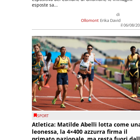
esposte sa...
di
Ollomont
Erika David
il 06/08/2
SPORT
Atletica: Matilde Abelli lotta come un
leonessa, la 4×400 azzurra firma il
primato nazionale, ma resta fuori dal