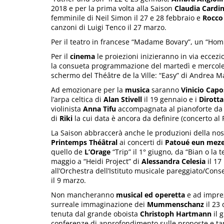
2018 e per la prima volta alla Saison
Claudia Cardin
femminile di Neil Simon il 27 e 28 febbraio e
Rocco
canzoni di Luigi Tenco il 27 marzo.
Per il teatro in francese “Madame Bovary”, un “Homm
Per il
cinema
le proiezioni inizieranno in via eccezi
la consueta programmazione del martedì e mercoled
schermo del Théâtre de la Ville: “Easy” di Andrea M
Ad emozionare per la
musica
saranno
Vinicio Capo
l’arpa celtica di
Alan Stivell
il 19 gennaio e i
Dirott
violinista
Anna Tifu
accompagnata al pianoforte d
di
Riki
la cui data è ancora da definire (concerto al 
La Saison abbraccerà anche le produzioni della nost
Printemps Théâtral
ai concerti di
Patoué eun mez
quello de
L’Orage
“Trip” il 1° giugno, da “Bian o la 
maggio a “Heidi Project” di
Alessandra Celesia
il 17
all’Orchestra dell’Istituto musicale pareggiato/Cons
il 9 marzo.
Non mancheranno
musical ed operetta
e ad imprez
surreale immaginazione dei
Mummenschanz
il 23
tenuta dal grande oboista
Christoph Hartmann
il 
conferenze di approfondimento sulle proposte e ta