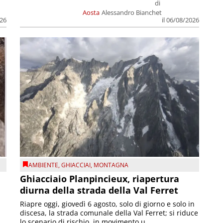
di
Aosta
Alessandro Bianchet
026
il 06/08/2026
AMBIENTE
,
GHIACCIAI
,
MONTAGNA
Ghiacciaio Planpincieux, riapertura
diurna della strada della Val Ferret
Riapre oggi, giovedì 6 agosto, solo di giorno e solo in
discesa, la strada comunale della Val Ferret; si riduce
lo scenario di rischio, in movimento u...