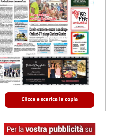
Clicca e scarica la copia