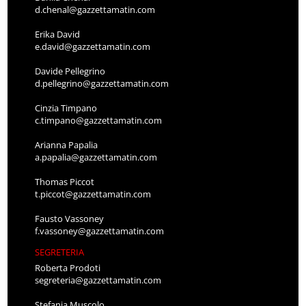
d.chenal@gazzettamatin.com
Erika David
e.david@gazzettamatin.com
Davide Pellegrino
d.pellegrino@gazzettamatin.com
Cinzia Timpano
c.timpano@gazzettamatin.com
Arianna Papalia
a.papalia@gazzettamatin.com
Thomas Piccot
t.piccot@gazzettamatin.com
Fausto Vassoney
f.vassoney@gazzettamatin.com
SEGRETERIA
Roberta Prodoti
segreteria@gazzettamatin.com
Stefania Muscolo