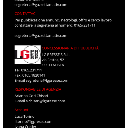
segreteria@gazzettamatin.com
CONTATTACI
Per pubblicazione annunci, necrologi, offro e cerco lavoro,
contattare la segreteria al numero: 0165/231711
segreteria@gazzettamatin.com
CONCESSIONARIA DI PUBBLICITÀ
LG PRESSE S.R.L.
via Festaz, 52
11100 AOSTA
Tel: 0165.231711
Fax: 0165.1820141
E-mail
segreteria@lgpresse.com
RESPONSABILE DI AGENZIA
Arianna Gori Chisari
E-mail
a.chisari@lgpresse.com
Account
Luca Torino
l.torino@lgpresse.com
Ivana Cretier