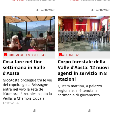
il 07/08/2026
il 07/08/2026
TURISMO & TEMPO LIBERO
ATTUALITA'
Cosa fare nel fine
Corpo forestale della
settimana in Valle
Valle d’Aosta: 12 nuovi
d’Aosta
agenti in servizio in 8
stazioni
GiocAosta prosegue tra le vie
del capoluogo; a Brissogne
Questa mattina, a palazzo
entra nel vivo la Feta de
regionale, si è tenuta la
l’Oumbra; Etroubles ospita la
cerimonia di giuramento
Veillà; a Chamois tocca al
Festival A...
di
di