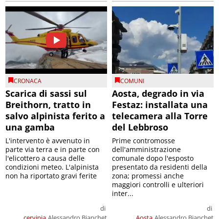
CRONACA
COMUNI
Scarica di sassi sul
Aosta, degrado in via
Breithorn, tratto in
Festaz: installata una
salvo alpinista ferito a
telecamera alla Torre
una gamba
del Lebbroso
L'intervento è avvenuto in
Prime contromosse
parte via terra e in parte con
dell'amministrazione
l'elicottero a causa delle
comunale dopo l'esposto
condizioni meteo. L'alpinista
presentato da residenti della
non ha riportato gravi ferite
zona; promessi anche
maggiori controlli e ulteriori
inter...
di
di
cervinia
Alessandro Bianchet
Aosta
Alessandro Bianchet