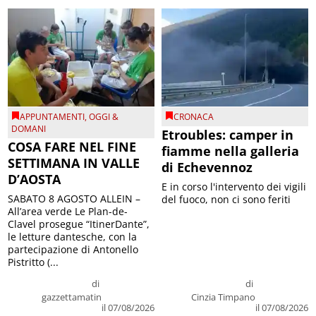
APPUNTAMENTI
,
OGGI &
CRONACA
DOMANI
Etroubles: camper in
COSA FARE NEL FINE
fiamme nella galleria
SETTIMANA IN VALLE
di Echevennoz
D’AOSTA
E in corso l'intervento dei vigili
SABATO 8 AGOSTO ALLEIN –
del fuoco, non ci sono feriti
All’area verde Le Plan-de-
Clavel prosegue “ItinerDante”,
le letture dantesche, con la
partecipazione di Antonello
Pistritto (...
di
di
gazzettamatin
Cinzia Timpano
il 07/08/2026
il 07/08/2026