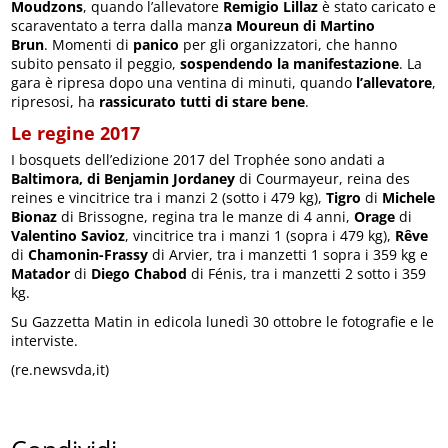
Moudzons
, quando l’allevatore
Remigio
Lillaz
è stato caricato e
scaraventato a terra dalla manz
a Moureun di Martino
Brun
. Momenti di
panico
per gli organizzatori, che hanno
subito pensato il peggio,
sospendendo la manifestazione
. La
gara è ripresa dopo una ventina di minuti, quando
l’allevatore
,
ripresosi, ha
rassicurato tutti di stare bene
.
Le regine 2017
I bosquets dell’edizione 2017 del Trophée sono andati a
Baltimora, di Benjamin Jordaney
di Courmayeur, reina des
reines e vincitrice tra i manzi 2 (sotto i 479 kg),
Tigro
di
Michele
Bionaz
di Brissogne, regina tra le manze di 4 anni,
Orage
di
Valentino
Savioz
, vincitrice tra i manzi 1 (sopra i 479 kg),
Rêve
di
Chamonin-Frassy
di Arvier, tra i manzetti 1 sopra i 359 kg e
Matador
di
Diego
Chabod
di Fénis, tra i manzetti 2 sotto i 359
kg.
Su Gazzetta Matin in edicola lunedì 30 ottobre le fotografie e le
interviste.
(re.newsvda,it)