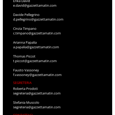
Erika David
e.david@gazzettamatin.com
Davide Pellegrino
d.pellegrino@gazzettamatin.com
Cinzia Timpano
c.timpano@gazzettamatin.com
Arianna Papalia
a.papalia@gazzettamatin.com
Thomas Piccot
t.piccot@gazzettamatin.com
Fausto Vassoney
f.vassoney@gazzettamatin.com
SEGRETERIA
Roberta Prodoti
segreteria@gazzettamatin.com
Stefania Muscolo
segreteria@gazzettamatin.com