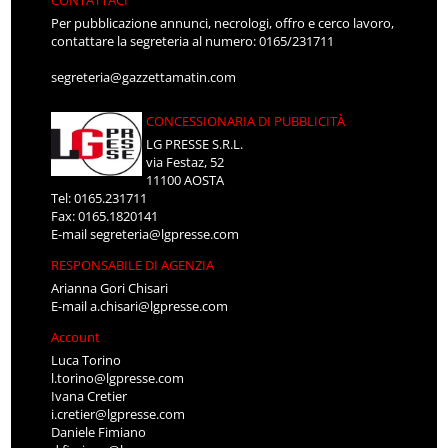
CONTATTACI
Per pubblicazione annunci, necrologi, offro e cerco lavoro,
contattare la segreteria al numero: 0165/231711
segreteria@gazzettamatin.com
CONCESSIONARIA DI PUBBLICITÀ
LG PRESSE S.R.L.
via Festaz, 52
11100 AOSTA
Tel: 0165.231711
Fax: 0165.1820141
E-mail
segreteria@lgpresse.com
RESPONSABILE DI AGENZIA
Arianna Gori Chisari
E-mail
a.chisari@lgpresse.com
Account
Luca Torino
l.torino@lgpresse.com
Ivana Cretier
i.cretier@lgpresse.com
Daniele Fimiano