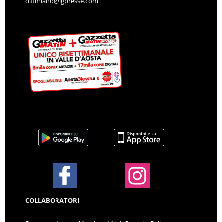
d.fimiano@lgpresse.com
COLLABORATORI