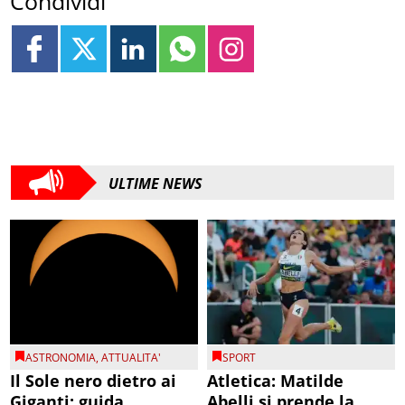
Condividi
ULTIME NEWS
ASTRONOMIA
,
ATTUALITA'
SPORT
Il Sole nero dietro ai
Atletica: Matilde
Giganti: guida
Abelli si prende la