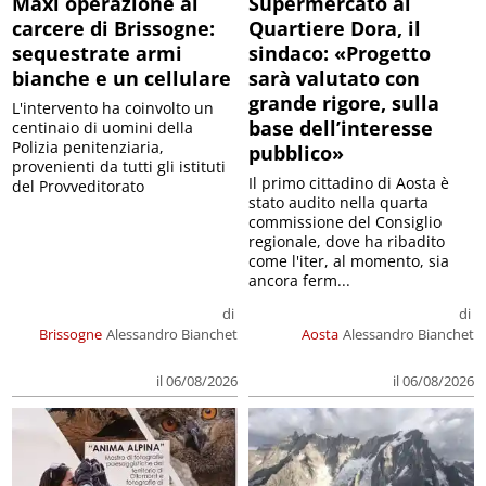
Maxi operazione al
Supermercato al
carcere di Brissogne:
Quartiere Dora, il
sequestrate armi
sindaco: «Progetto
bianche e un cellulare
sarà valutato con
grande rigore, sulla
L'intervento ha coinvolto un
base dell’interesse
centinaio di uomini della
Polizia penitenziaria,
pubblico»
provenienti da tutti gli istituti
Il primo cittadino di Aosta è
del Provveditorato
stato audito nella quarta
commissione del Consiglio
regionale, dove ha ribadito
come l'iter, al momento, sia
ancora ferm...
di
di
Brissogne
Alessandro Bianchet
Aosta
Alessandro Bianchet
il 06/08/2026
il 06/08/2026