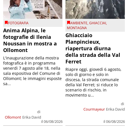
FOTOGRAFIA
AMBIENTE
,
GHIACCIAI
,
MONTAGNA
Anima Alpina, le
Ghiacciaio
fotografie di Ilenia
Planpincieux,
Noussan in mostra a
riapertura diurna
Ollomont
della strada della Val
L'inaugurazione della mostra
Ferret
fotografica è in programma
venerdì 7 agosto alle 18, nella
Riapre oggi, giovedì 6 agosto,
sala espositiva del Comune di
solo di giorno e solo in
Ollomont; le immagini esposte
discesa, la strada comunale
sa...
della Val Ferret; si riduce lo
scenario di rischio, in
movimento u...
di
Courmayeur
Erika David
di
Ollomont
Erika David
il 06/08/2026
il 06/08/2026