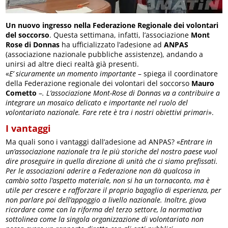
Un nuovo ingresso nella Federazione Regionale dei volontari
del soccorso
. Questa settimana, infatti, l’associazione
Mont
Rose di Donnas
ha ufficializzato l’adesione ad
ANPAS
(associazione nazionale pubbliche assistenze), andando a
unirsi ad altre dieci realtà già presenti.
«
E’ sicuramente un momento importante
– spiega il coordinatore
della Federazione regionale dei volontari del soccorso
Mauro
Cometto
–
. L’associazione Mont-Rose di Donnas va a contribuire a
integrare un mosaico delicato e importante nel ruolo del
volontariato nazionale. Fare rete è tra i nostri obiettivi primari
».
I vantaggi
Ma quali sono i vantaggi dall’adesione ad ANPAS? «
Entrare in
un’associazione nazionale tra le più storiche del nostro paese vuol
dire proseguire in quella direzione di unità che ci siamo prefissati.
Per le associazioni aderire a Federazione non dà qualcosa in
cambio sotto l’aspetto materiale, non si ha un tornaconto, ma è
utile per crescere e rafforzare il proprio bagaglio di esperienza, per
non parlare poi dell’appoggio a livello nazionale. Inoltre, giova
ricordare come con la riforma del terzo settore, la normativa
sottolinea come la singola organizzazione di volontariato non