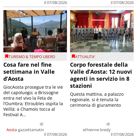
il 07/08/2026
il 07/08/2026
TURISMO & TEMPO LIBERO
ATTUALITA'
Cosa fare nel fine
Corpo forestale della
settimana in Valle
Valle d’Aosta: 12 nuovi
d’Aosta
agenti in servizio in 8
stazioni
GiocAosta prosegue tra le vie
del capoluogo; a Brissogne
Questa mattina, a palazzo
entra nel vivo la Feta de
regionale, si è tenuta la
l’Oumbra; Etroubles ospita la
cerimonia di giuramento
Veillà; a Chamois tocca al
Festival A...
di
di
Aosta
gazzettamatin
ethienne bredy
il 07/08/2026
il 07/08/2026