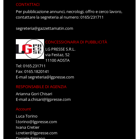
CONTATTACI
Per pubblicazione annunci, necrologi, offro e cerco lavoro,
contattare la segreteria al numero: 0165/231711
segreteria@gazzettamatin.com
CONCESSIONARIA DI PUBBLICITÀ
LG PRESSE S.R.L.
via Festaz, 52
11100 AOSTA
Tel: 0165.231711
Fax: 0165.1820141
E-mail
segreteria@lgpresse.com
RESPONSABILE DI AGENZIA
Arianna Gori Chisari
E-mail
a.chisari@lgpresse.com
Account
Luca Torino
l.torino@lgpresse.com
Ivana Cretier
i.cretier@lgpresse.com
Daniele Fimiano