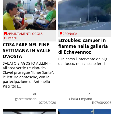
APPUNTAMENTI
,
OGGI &
CRONACA
DOMANI
Etroubles: camper in
COSA FARE NEL FINE
fiamme nella galleria
SETTIMANA IN VALLE
di Echevennoz
D’AOSTA
E in corso l'intervento dei vigili
SABATO 8 AGOSTO ALLEIN –
del fuoco, non ci sono feriti
All’area verde Le Plan-de-
Clavel prosegue “ItinerDante”,
le letture dantesche, con la
partecipazione di Antonello
Pistritto (...
di
di
gazzettamatin
Cinzia Timpano
il 07/08/2026
il 07/08/2026