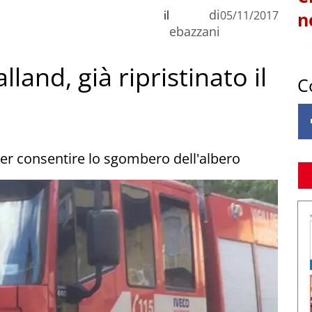
di
il
05/11/2017
n
ebazzani
land, già ripristinato il
C
 per consentire lo sgombero dell'albero