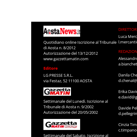
DIRETTOR
Luca Merc
l.mercant
Quotidiano online Iscrizione al Tribunale
di Aosta n. 8/2012
REDAZIO
Autorizzazione del 13/12/2012
Alessandr
www.gazzettamatin.com
a.bianche
Editore
Danila Ch
LG PRESSE S.R.L.
d.chenal@
via Festaz, 52 11100 AOSTA
Erika Davi
e.david@g
Settimanale del Lunedì. Iscrizione al
Tribunale di Aosta n. 9/2002
Davide Pel
Autorizzazione del 20/05/2002
d.pellegr
Cinzia Ti
c.timpan
Settimanale del Sabato. Iscrizione al