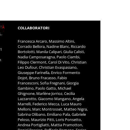
ITÀ
COLLABORATORI
L.
Francesca Arcaro, Massimo Altini,
Corrado Bellora, Nadine Blanc, Riccardo
11
Bortolotti, Manila Calipari, Giulia Calisti,
Nadia Camposaragna, Paolo Ciambi,
m
Filippo Clermont, Carol Di Vito, Christian
Leo Dufour, Christian Evaspasiano,
Giuseppe Farinella, Enrico Formento
Dojot, Bruno Fracasso, Fabio
Francesconi, Sofia Fregnani, Giorgia
Gambino, Paolo Gatto, Michael
Ghignone, Marlène Jorrioz, Cecilia
Lazzarotto, Giacomo Mangano, Angela
Marrelli, Federico Mecca, Luca Mauro
Melloni, Marc Montrosset, Matteo Nigra,
Sabrina Olibano, Emiliano Pala, Gabriele
Peloso, Maurizio Pitti, Loris Ponsetto,
Andrea Portigliatti, Mattia Pramotton,