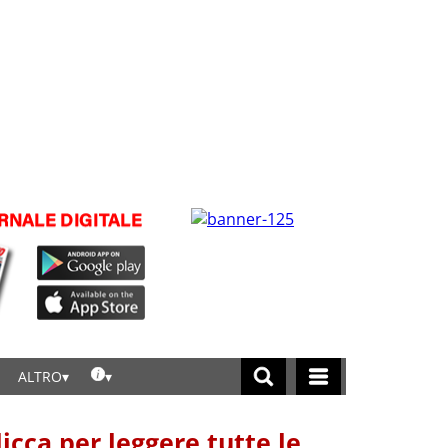
ALTRO
licca per leggere tutte le