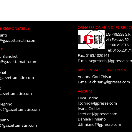
CONCESSIONARIA DI PUBBLIC
E RESPONSABILE
LG PRESSE S.R.
anti
via Festaz, 52
i@gazzettamatin.com
11100 AOSTA
NE
Tel: 0165.2317
Fax: 0165.1820141
o Bianchet
E-mail
segreteria@lgpresse.co
t@gazzettamatin.com
RESPONSABILE DI AGENZIA
enal
Arianna Gori Chisari
gazzettamatin.com
E-mail
a.chisari@lgpresse.com
d
Account
azzettamatin.com
Luca Torino
l.torino@lgpresse.com
legrino
Ivana Cretier
ino@gazzettamatin.com
i.cretier@lgpresse.com
Daniele Fimiano
mpano
d.fimiano@lgpresse.com
o@gazzettamatin.com