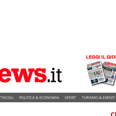
TTACOLI
POLITICA & ECONOMIA
SPORT
TURISMO & EVENTI
C