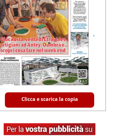
Clicca e scarica la copia