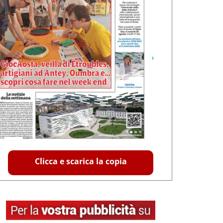
Clicca e scarica la copia