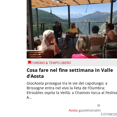
TURISMO & TEMPO LIBERO
Cosa fare nel fine settimana in Valle
d’Aosta
GiocAosta prosegue tra le vie del capoluogo; a
Brissogne entra nel vivo la Feta de l’Oumbra;
Etroubles ospita la Veillà; a Chamois tocca al Festiva
A...
di
Aosta
gazzettamatin
il 07/08/2