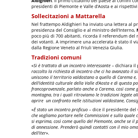
Aldighieri
. Il primo cittadino del paese ai confini c
presidenti di Piemonte e Valle d’Aosta e ai rispettivi
Sollecitazioni a Mattarella
Nel frattempo Aldighieri ha inviato una lettera al 
presidenza del Consiglio e al ministro dell’Interno,
poco più di 700 abitanti, ricorda il referendum del 
dei votanti. A imprimere una accelerata è stato il 
dalla Regione Veneto al Friuli Venezia Giulia.
Tradizioni comuni
«
Si è trattato di un incontro interessante
– dichiara il
raccolto la richiesta di incontro che ci ha avanzato il 
uniscono il territorio valdostano a quello di Carema e,
dell’identità culturale della Valle d’Aosta e di questa p
francoprovenzale, parlato anche a Carema, così come gli
montagna, tra i quali ritroviamo le tradizioni legate alle
aprire un confronto nelle istituzioni valdostane, Consig
«
È stato un incontro proficuo
– dice il presidente del
che vogliamo portare nelle Commissioni e sulla quale cr
si esprima, così come quello del Piemonte, anche se il 
di annessione. Prenderò quindi contatti con il mio o
dell’iter
».