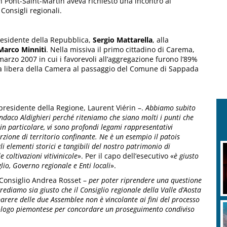
on Pont-Saint-Martin aveva richiesto una incontro ai
 Consigli regionali.
presidente della Repubblica,
Sergio Mattarella
, alla
Marco Minniti
. Nella missiva il primo cittadino di Carema,
marzo 2007 in cui i favorevoli all’aggregazione furono l’89%
via libera della Camera al passaggio del Comune di Sappada
 presidente della Regione, Laurent Viérin –.
Abbiamo subito
sindaco Aldighieri perché riteniamo che siano molti i punti che
 in particolare, vi sono profondi legami rappresentativi
orzione di territorio confinante. Ne è un esempio il patois
 elementi storici e tangibili del nostro patrimonio di
 coltivazioni vitivinicole
». Per il capo dell’esecutivo «
è giusto
lio, Governo regionale e Enti locali
».
 Consiglio Andrea Rosset –
per poter riprendere una questione
ediamo sia giusto che il Consiglio regionale della Valle d’Aosta
parere delle due Assemblee non è vincolante ai fini del processo
mologo piemontese per concordare un proseguimento condiviso