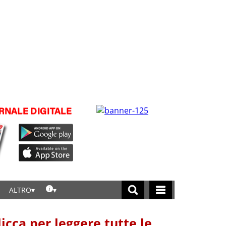
ALTRO
licca per leggere tutte le