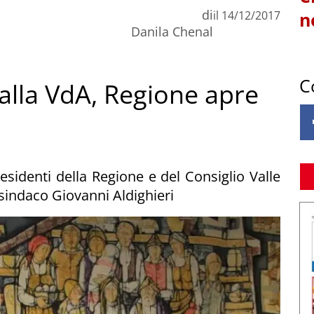
di
il
14/12/2017
n
Danila Chenal
C
lla VdA, Regione apre
residenti della Regione e del Consiglio Valle
 sindaco Giovanni Aldighieri