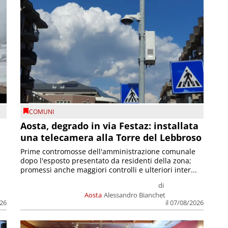
COMUNI
n
Aosta, degrado in via Festaz: installata
una telecamera alla Torre del Lebbroso
Prime contromosse dell'amministrazione comunale
dopo l'esposto presentato da residenti della zona;
promessi anche maggiori controlli e ulteriori inter...
di
Aosta
Alessandro Bianchet
026
il 07/08/2026