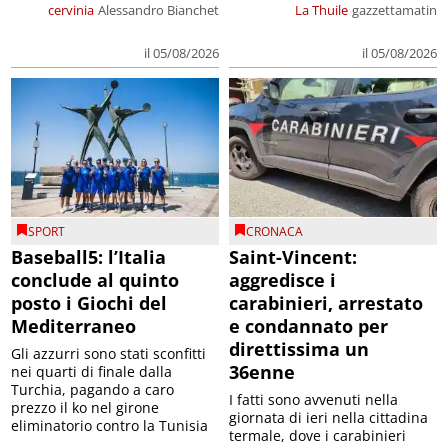
cervinia
Alessandro Bianchet
La Thuile
gazzettamatin
il 05/08/2026
il 05/08/2026
SPORT
CRONACA
Baseball5: l’Italia
Saint-Vincent:
conclude al quinto
aggredisce i
posto i Giochi del
carabinieri, arrestato
Mediterraneo
e condannato per
direttissima un
Gli azzurri sono stati sconfitti
36enne
nei quarti di finale dalla
Turchia, pagando a caro
I fatti sono avvenuti nella
prezzo il ko nel girone
giornata di ieri nella cittadina
eliminatorio contro la Tunisia
termale, dove i carabinieri