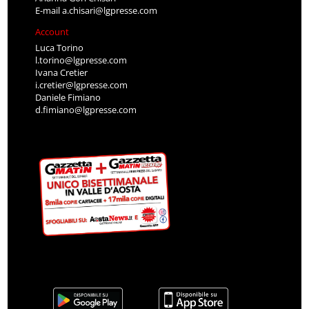
E-mail
a.chisari@lgpresse.com
Account
Luca Torino
l.torino@lgpresse.com
Ivana Cretier
i.cretier@lgpresse.com
Daniele Fimiano
d.fimiano@lgpresse.com