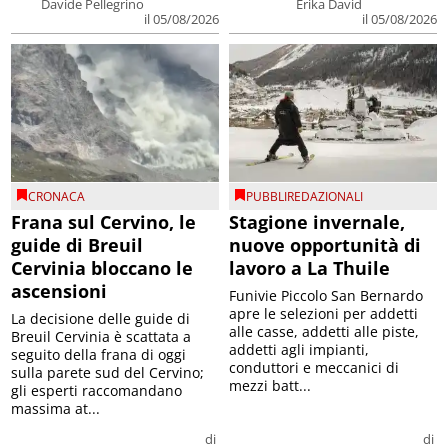
Davide Pellegrino
Erika David
il 05/08/2026
il 05/08/2026
CRONACA
PUBBLIREDAZIONALI
Frana sul Cervino, le
Stagione invernale,
guide di Breuil
nuove opportunità di
Cervinia bloccano le
lavoro a La Thuile
ascensioni
Funivie Piccolo San Bernardo
apre le selezioni per addetti
La decisione delle guide di
alle casse, addetti alle piste,
Breuil Cervinia è scattata a
addetti agli impianti,
seguito della frana di oggi
conduttori e meccanici di
sulla parete sud del Cervino;
mezzi batt...
gli esperti raccomandano
massima at...
di
di