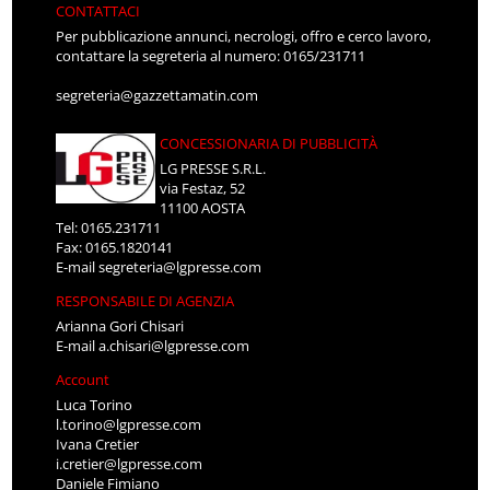
CONTATTACI
Per pubblicazione annunci, necrologi, offro e cerco lavoro,
contattare la segreteria al numero: 0165/231711
segreteria@gazzettamatin.com
CONCESSIONARIA DI PUBBLICITÀ
LG PRESSE S.R.L.
via Festaz, 52
11100 AOSTA
Tel: 0165.231711
Fax: 0165.1820141
E-mail
segreteria@lgpresse.com
RESPONSABILE DI AGENZIA
Arianna Gori Chisari
E-mail
a.chisari@lgpresse.com
Account
Luca Torino
l.torino@lgpresse.com
Ivana Cretier
i.cretier@lgpresse.com
Daniele Fimiano