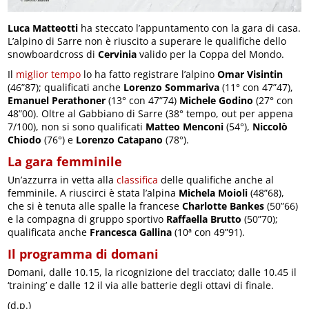
Luca Matteotti
ha steccato l’appuntamento con la gara di casa.
L’alpino di Sarre non è riuscito a superare le qualifiche dello
snowboardcross di
Cervinia
valido per la Coppa del Mondo.
Il
miglior tempo
lo ha fatto registrare l’alpino
Omar Visintin
(46”87); qualificati anche
Lorenzo Sommariva
(11° con 47”47),
Emanuel Perathoner
(13° con 47”74)
Michele Godino
(27° con
48”00). Oltre al Gabbiano di Sarre (38° tempo, out per appena
7/100), non si sono qualificati
Matteo Menconi
(54°),
Niccolò
Chiodo
(76°) e
Lorenzo Catapano
(78°).
La gara femminile
Un’azzurra in vetta alla
classifica
delle qualifiche anche al
femminile. A riuscirci è stata l’alpina
Michela Moioli
(48”68),
che si è tenuta alle spalle la francese
Charlotte Bankes
(50”66)
e la compagna di gruppo sportivo
Raffaella Brutto
(50”70);
qualificata anche
Francesca Gallina
(10ª con 49”91).
Il programma di domani
Domani, dalle 10.15, la ricognizione del tracciato; dalle 10.45 il
‘training’ e dalle 12 il via alle batterie degli ottavi di finale.
(d.p.)