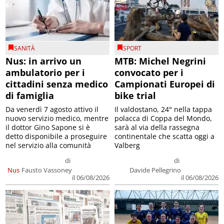
SANITÀ
SPORT
Nus: in arrivo un
MTB: Michel Negrini
ambulatorio per i
convocato per i
cittadini senza medico
Campionati Europei di
di famiglia
bike trial
Da venerdì 7 agosto attivo il
Il valdostano, 24° nella tappa
nuovo servizio medico, mentre
polacca di Coppa del Mondo,
il dottor Gino Sapone si è
sarà al via della rassegna
detto disponibile a proseguire
continentale che scatta oggi a
nel servizio alla comunità
Valberg
di
di
Nus
Fausto Vassoney
Davide Pellegrino
il 06/08/2026
il 06/08/2026