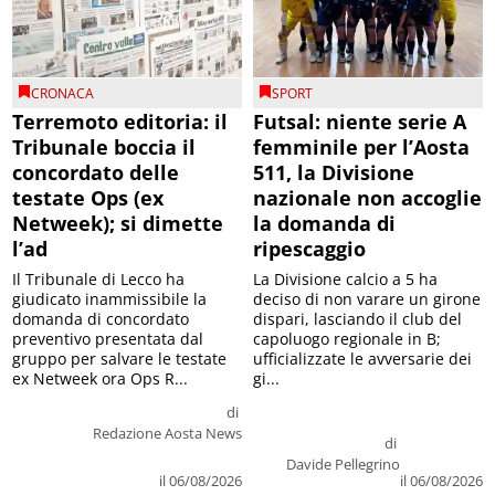
CRONACA
SPORT
Terremoto editoria: il
Futsal: niente serie A
Tribunale boccia il
femminile per l’Aosta
concordato delle
511, la Divisione
testate Ops (ex
nazionale non accoglie
Netweek); si dimette
la domanda di
l’ad
ripescaggio
Il Tribunale di Lecco ha
La Divisione calcio a 5 ha
giudicato inammissibile la
deciso di non varare un girone
domanda di concordato
dispari, lasciando il club del
preventivo presentata dal
capoluogo regionale in B;
gruppo per salvare le testate
ufficializzate le avversarie dei
ex Netweek ora Ops R...
gi...
di
Redazione Aosta News
di
Davide Pellegrino
il 06/08/2026
il 06/08/2026