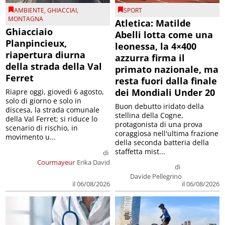
AMBIENTE
,
GHIACCIAI
,
SPORT
MONTAGNA
Atletica: Matilde
Ghiacciaio
Abelli lotta come una
Planpincieux,
leonessa, la 4×400
riapertura diurna
azzurra firma il
della strada della Val
primato nazionale, ma
Ferret
resta fuori dalla finale
dei Mondiali Under 20
Riapre oggi, giovedì 6 agosto,
solo di giorno e solo in
Buon debutto iridato della
discesa, la strada comunale
stellina della Cogne,
della Val Ferret; si riduce lo
protagonista di una prova
scenario di rischio, in
coraggiosa nell'ultima frazione
movimento u...
della seconda batteria della
staffetta mist...
di
Courmayeur
Erika David
di
Davide Pellegrino
il 06/08/2026
il 06/08/2026