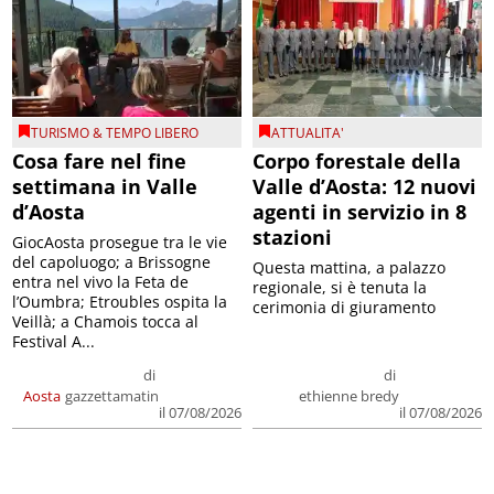
TURISMO & TEMPO LIBERO
ATTUALITA'
Cosa fare nel fine
Corpo forestale della
settimana in Valle
Valle d’Aosta: 12 nuovi
d’Aosta
agenti in servizio in 8
stazioni
GiocAosta prosegue tra le vie
del capoluogo; a Brissogne
Questa mattina, a palazzo
entra nel vivo la Feta de
regionale, si è tenuta la
l’Oumbra; Etroubles ospita la
cerimonia di giuramento
Veillà; a Chamois tocca al
Festival A...
di
di
Aosta
gazzettamatin
ethienne bredy
il 07/08/2026
il 07/08/2026