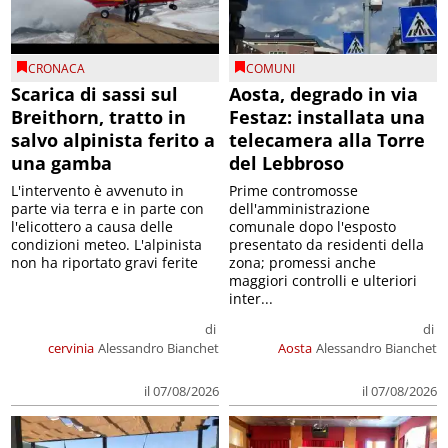
CRONACA
COMUNI
Scarica di sassi sul
Aosta, degrado in via
Breithorn, tratto in
Festaz: installata una
salvo alpinista ferito a
telecamera alla Torre
una gamba
del Lebbroso
L'intervento è avvenuto in
Prime contromosse
parte via terra e in parte con
dell'amministrazione
l'elicottero a causa delle
comunale dopo l'esposto
condizioni meteo. L'alpinista
presentato da residenti della
non ha riportato gravi ferite
zona; promessi anche
maggiori controlli e ulteriori
inter...
di
di
cervinia
Alessandro Bianchet
Aosta
Alessandro Bianchet
il 07/08/2026
il 07/08/2026