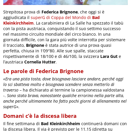
Strepitosa prova di
Federica Brignone
, che oggi si è
aggiudicata il
superG di Coppa del Mondo di
Bad
Kleinkirchheim
. La carabiniera di La Salle ha spezzato il tabù
con la pista austriaca, conquistando il suo settimo successo
nel massimo circuito mondiale del circo bianco. In una
giornata difficile, con la gara più volte interrotta per sistemare
il tracciato,
Brignone
è stata autrice di una prova quasi
perfetta, chiusa in 1’09″80. Alle sue spalle, staccate
rispettivamente di 18/100 e di 46/100, la svizzera
Lara Gut
e
l’austriaca
Cornelia Hutter
.
Le parole di Federica Brignone
«Era una pista tosta, dove bisognava lasciare andare, perché oggi
lo sci sbatteva molto e bisognava scendere senza metterlo di
traverso
– ha dichiarato al termine la campionessa valdostana
-.
Sono stata brava, nonostante qualche errorino nella parte alta,
anche perché ultimamente ho fatto pochi giorni di allenamento nel
superG».
Domani c’è la discesa libera
Il fine settimana di
Bad Kleinkirchheim
continuerà domani con
la discesa libera. Il via è previsto per le 11.15 (diretta su