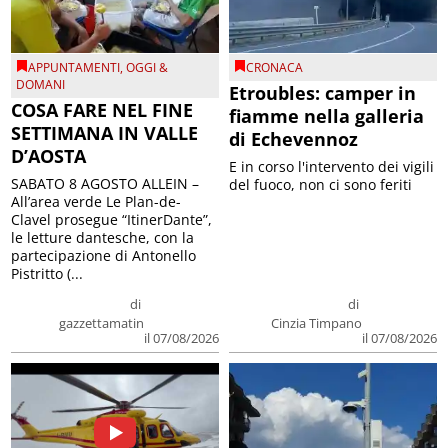
APPUNTAMENTI
,
OGGI &
CRONACA
DOMANI
Etroubles: camper in
COSA FARE NEL FINE
fiamme nella galleria
SETTIMANA IN VALLE
di Echevennoz
D’AOSTA
E in corso l'intervento dei vigili
SABATO 8 AGOSTO ALLEIN –
del fuoco, non ci sono feriti
All’area verde Le Plan-de-
Clavel prosegue “ItinerDante”,
le letture dantesche, con la
partecipazione di Antonello
Pistritto (...
di
di
gazzettamatin
Cinzia Timpano
il 07/08/2026
il 07/08/2026