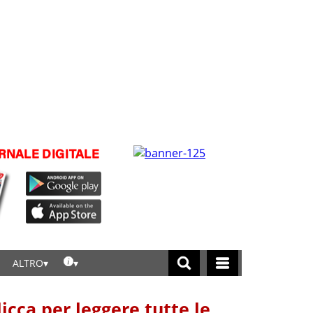
ALTRO
licca per leggere tutte le