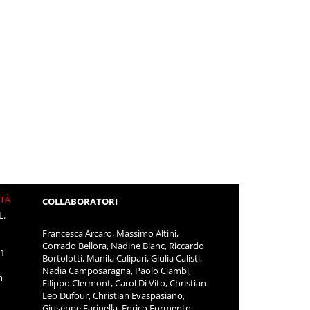
ITÀ
COLLABORATORI
L.
Francesca Arcaro, Massimo Altini,
Corrado Bellora, Nadine Blanc, Riccardo
11
Bortolotti, Manila Calipari, Giulia Calisti,
Nadia Camposaragna, Paolo Ciambi,
m
Filippo Clermont, Carol Di Vito, Christian
Leo Dufour, Christian Evaspasiano,
Giuseppe Farinella, Enrico Formento