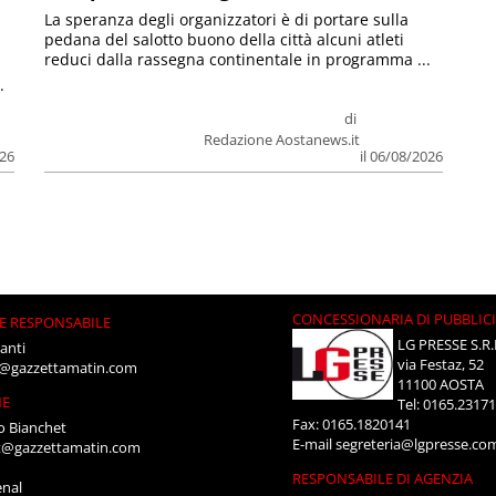
La speranza degli organizzatori è di portare sulla
pedana del salotto buono della città alcuni atleti
reduci dalla rassegna continentale in programma ...
.
di
Redazione Aostanews.it
026
il 06/08/2026
CONCESSIONARIA DI PUBBLIC
E RESPONSABILE
LG PRESSE S.R.
anti
via Festaz, 52
i@gazzettamatin.com
11100 AOSTA
NE
Tel: 0165.2317
Fax: 0165.1820141
o Bianchet
E-mail
segreteria@lgpresse.co
t@gazzettamatin.com
RESPONSABILE DI AGENZIA
enal