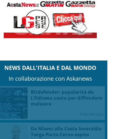
NEWS DALL'ITALIA E DAL MONDO
In collaborazione con Askanews
Bitdefender: popolarità de
L’Odissea usata per diffondere
malware
il 06/08/2026
Da Miami alla Costa Smeralda:
Twiga Porto Cervo ospita