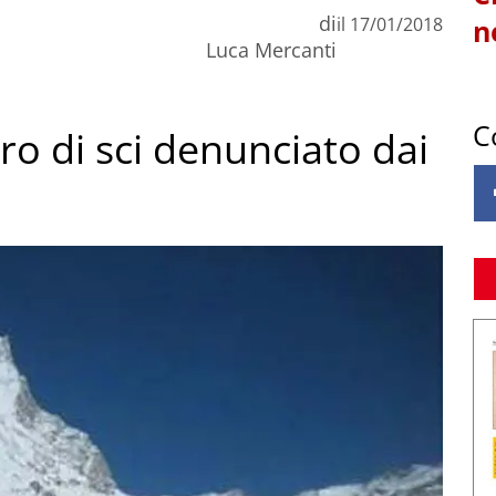
di
il
17/01/2018
n
Luca Mercanti
C
ro di sci denunciato dai