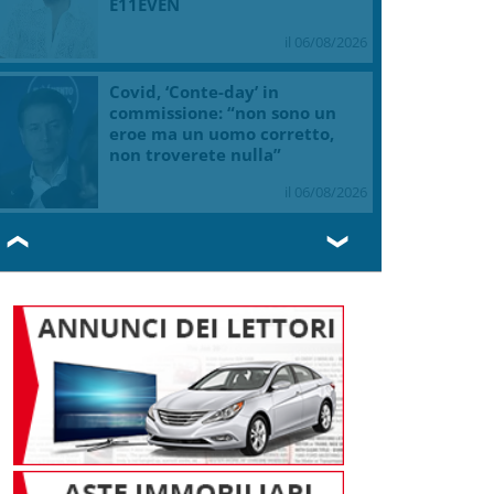
E11EVEN
il 06/08/2026
Covid, ‘Conte-day’ in
commissione: “non sono un
eroe ma un uomo corretto,
non troverete nulla”
il 06/08/2026
❮
❯