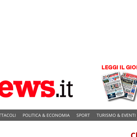
TTACOLI
POLITICA & ECONOMIA
SPORT
TURISMO & EVENTI
C