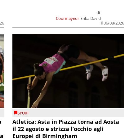
di
Courmayeur
Erika David
026
il 06/08/2026
SPORT
a
Atletica: Asta in Piazza torna ad Aosta
il 22 agosto e strizza l’occhio agli
la
Europei di Birmingham