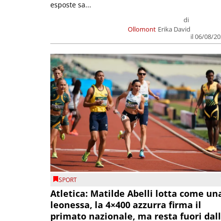
esposte sa...
di
Ollomont
Erika David
il 06/08/2
SPORT
Atletica: Matilde Abelli lotta come un
leonessa, la 4×400 azzurra firma il
primato nazionale, ma resta fuori dal