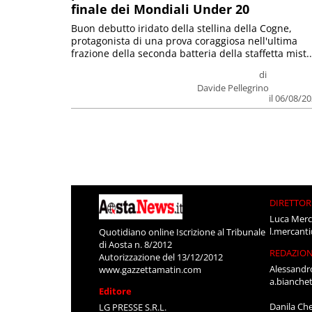
finale dei Mondiali Under 20
Buon debutto iridato della stellina della Cogne,
protagonista di una prova coraggiosa nell'ultima
frazione della seconda batteria della staffetta mist..
di
Davide Pellegrino
il 06/08/2
DIRETTOR
Luca Merc
l.mercant
Quotidiano online Iscrizione al Tribunale
di Aosta n. 8/2012
REDAZIO
Autorizzazione del 13/12/2012
Alessandr
www.gazzettamatin.com
a.bianche
Editore
Danila Ch
LG PRESSE S.R.L.