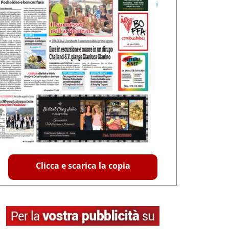
Clicca e scarica la copia