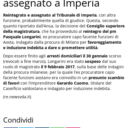
assegnato a Imperia
Reintegrato e assegnato al Tribunale di Imperia
, con altra
funzione, probabilmente quella di giudice. Questa, secondo
quanto riportato dall’Ansa, la decisione del
Consiglio superiore
della magistratura
, che ha provveduto al
reintegro del pm
Pasquale Longarini
, ex procuratore capo facente funzioni di
Aosta, indagato dalla procura di Milano per
favoreggiamento
e induzione indebita a dare o promettere utilità
.
Dopo essere finito agli
arresti domiciliari il 30 gennaio
scorso
(revocati a fine marzo), Longarini era stato
sospeso
dal suo
ruolo di magistrato
il 9 febbraio 2017
, sulla base delle indagini
della procura milanese, per la quale l’ex procuratore capo
facente funzioni aostano era coinvolto in un
presunto scambio
di favori
con l’imprenditore
Gerardo Cuomo
, titolare del
Caseificio valdostano e indagato per induzione indebita.
(re.newsvda.it)
Condividi