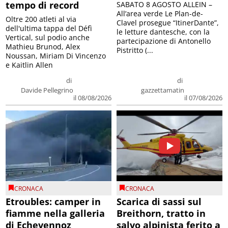
tempo di record
SABATO 8 AGOSTO ALLEIN –
All’area verde Le Plan-de-
Oltre 200 atleti al via
Clavel prosegue “ItinerDante”,
dell'ultima tappa del Défì
le letture dantesche, con la
Vertical, sul podio anche
partecipazione di Antonello
Mathieu Brunod, Alex
Pistritto (...
Noussan, Miriam Di Vincenzo
e Kaitlin Allen
di
di
Davide Pellegrino
gazzettamatin
il 08/08/2026
il 07/08/2026
CRONACA
CRONACA
Etroubles: camper in
Scarica di sassi sul
fiamme nella galleria
Breithorn, tratto in
di Echevennoz
salvo alpinista ferito a