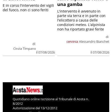
una gamba
E in corso l'intervento dei vigili
del fuoco, non ci sono feriti
L'intervento è avvenuto in
parte via terra e in parte con
l'elicottero a causa delle
condizioni meteo. L'alpinista
non ha riportato gravi ferite
di
cervinia
Alessandro Bianchet
di
Cinzia Timpano
il 07/08/2026
il 07/08/2026
Quotidiano online Iscrizione al Tribunale di Aosta n.
8/2012
Autorizzazione del 13/12/2012