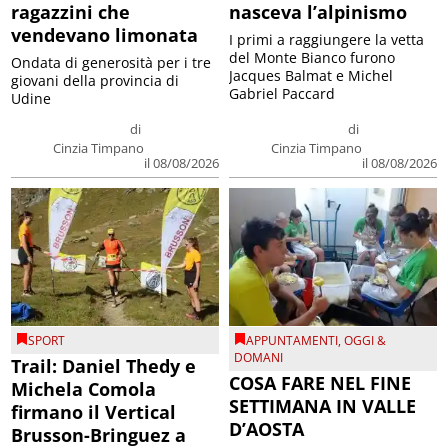
ragazzini che
nasceva l’alpinismo
vendevano limonata
I primi a raggiungere la vetta
del Monte Bianco furono
Ondata di generosità per i tre
Jacques Balmat e Michel
giovani della provincia di
Gabriel Paccard
Udine
di
di
Cinzia Timpano
Cinzia Timpano
il 08/08/2026
il 08/08/2026
SPORT
APPUNTAMENTI
,
OGGI &
DOMANI
Trail: Daniel Thedy e
COSA FARE NEL FINE
Michela Comola
SETTIMANA IN VALLE
firmano il Vertical
D’AOSTA
Brusson-Bringuez a