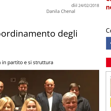
di
il
24/02/2018
n
Danila Chenal
C
oordinamento degli
in partito e si struttura