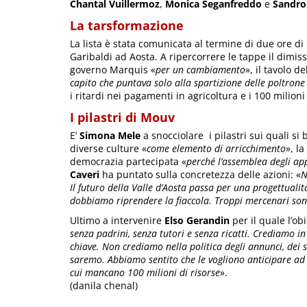
Chantal Vuillermoz
,
Monica Seganfreddo
e
Sandro
La tarsformazione
La lista è stata comunicata al termine di due ore di 
Garibaldi ad Aosta. A ripercorrere le tappe il dimi
governo Marquis «
per un cambiamento
», il tavolo 
capito che puntava solo alla spartizione delle poltrone 
i ritardi nei pagamenti in agricoltura e i 100 milioni
I pilastri di Mouv
E’
Simona Mele
a snocciolare i pilastri sui quali si 
diverse culture «
come elemento di arricchimento
», l
democrazia partecipata «
perché l’assemblea degli ap
Caveri
ha puntato sulla concretezza delle azioni: «
N
Il futuro della Valle d’Aosta passa per una progettuali
dobbiamo riprendere la fiaccola. Troppi mercenari so
Ultimo a intervenire
Elso Gerandin
per il quale l’ob
senza padrini, senza tutori e senza ricatti. Crediamo i
chiave. Non crediamo nella politica degli annunci, dei sel
saremo. Abbiamo sentito che le vogliono anticipare ad
cui mancano 100 milioni di risorse
».
(danila chenal)