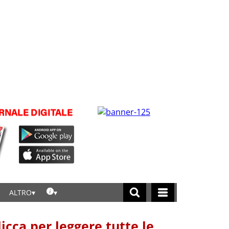
ALTRO
licca per leggere tutte le