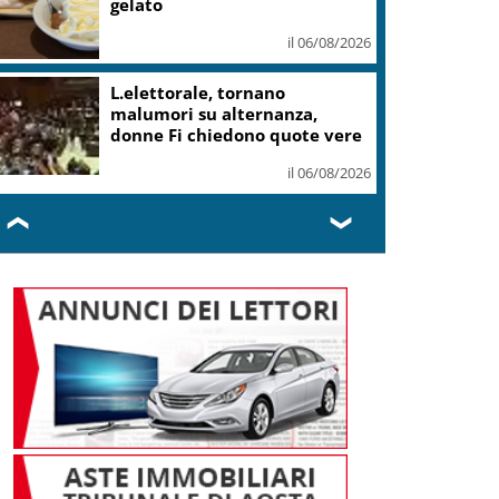
il 06/08/2026
Mattarella: le canzoni di
Guccini parlano di giustizia e
uguaglianza
il 06/08/2026
❮
❯