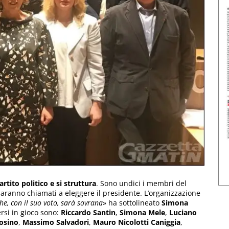
tito politico e si struttura
. Sono undici i membri del
ranno chiamati a eleggere il presidente. L’organizzazione
he, con il suo voto, sarà sovrana
» ha sottolineato
Simona
ersi in gioco sono:
Riccardo Santin
,
Simona Mele
,
Luciano
osino
,
Massimo Salvadori
,
Mauro Nicolotti Caniggia
,