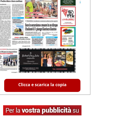
Clicca e scarica la copia