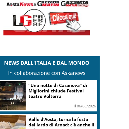
NEWS DALL'ITALIA E DAL MONDO
In collaborazione con Askanews
Europei Tuffi, Pellacani è
pokerissimo: 5 ori in 5 gare
il 06/08/2026
Europeo Tuffi, Pellacani-Pizzini
oro nei 3mt sincro