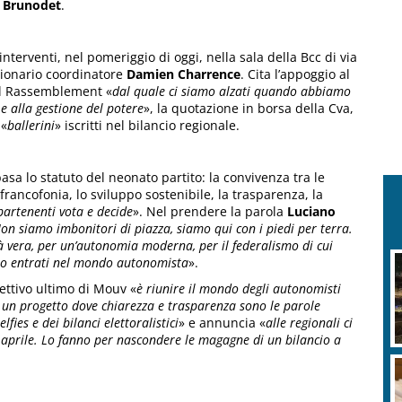
 Brunodet
.
interventi, nel pomeriggio di oggi, nella sala della Bcc di via
ssionario coordinatore
Damien Charrence
. Cita l’appoggio al
del Rassemblement «
dal quale ci siamo alzati quando abbiamo
e alla gestione del potere
», la quotazione in borsa della Cva,
 «
ballerini
» iscritti nel bilancio regionale.
basa lo statuto del neonato partito: la convivenza tra le
a francofonia, lo sviluppo sostenibile, la trasparenza, la
partenenti vota e decide
». Nel prendere la parola
Luciano
on siamo imbonitori di piazza, siamo qui con i piedi per terra.
tà vera, per un’autonomia moderna, per il federalismo di cui
no entrati nel mondo autonomista
».
iettivo ultimo di Mouv «
è riunire il mondo degli autonomisti
n un progetto dove chiarezza e trasparenza sono le parole
fies e dei bilanci elettoralistici
» e annuncia «
alle regionali ci
 aprile. Lo fanno per nascondere le magagne di un bilancio a