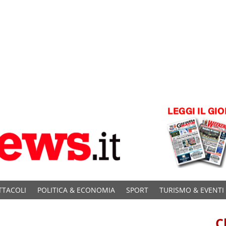
TTACOLI
POLITICA & ECONOMIA
SPORT
TURISMO & EVENTI
C