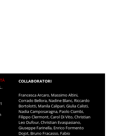
ITÀ
COLLABORATORI
L.
Francesca Arcaro, Massimo Altini,
Corrado Bellora, Nadine Blanc, Riccardo
11
Bortolotti, Manila Calipari, Giulia Calisti,
Nadia Camposaragna, Paolo Ciambi,
m
Filippo Clermont, Carol Di Vito, Christian
Leo Dufour, Christian Evaspasiano,
Giuseppe Farinella, Enrico Formento
Dojot, Bruno Fracasso, Fabio