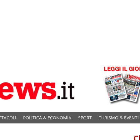
TTACOLI
POLITICA & ECONOMIA
SPORT
TURISMO & EVENTI
C