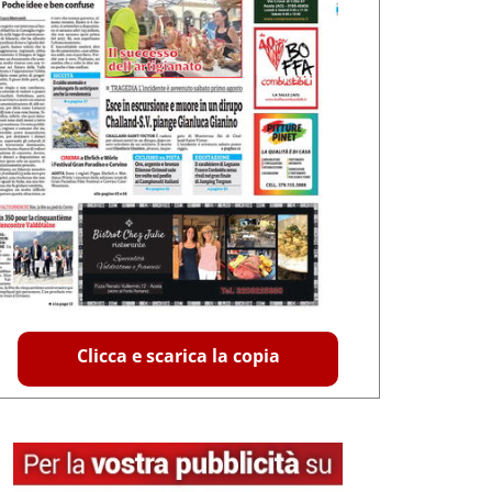
Clicca e scarica la copia