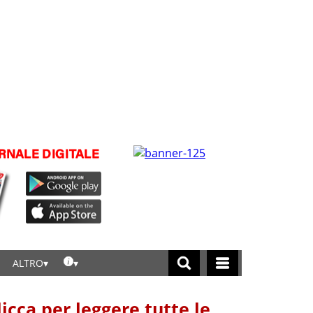
ALTRO
licca per leggere tutte le