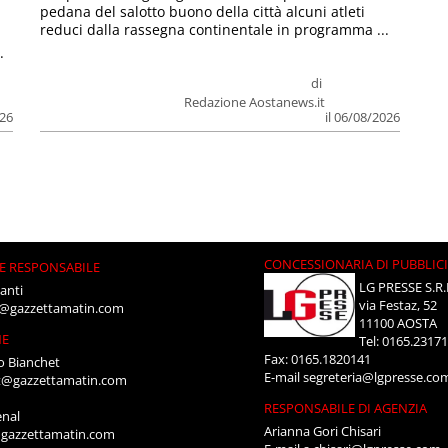
pedana del salotto buono della città alcuni atleti
reduci dalla rassegna continentale in programma ...
.
di
Redazione Aostanews.it
026
il 06/08/2026
CONCESSIONARIA DI PUBBLIC
E RESPONSABILE
LG PRESSE S.R.
anti
via Festaz, 52
i@gazzettamatin.com
11100 AOSTA
NE
Tel: 0165.2317
Fax: 0165.1820141
o Bianchet
E-mail
segreteria@lgpresse.co
t@gazzettamatin.com
RESPONSABILE DI AGENZIA
enal
Arianna Gori Chisari
gazzettamatin.com