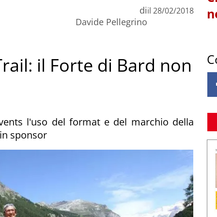
di
il
28/02/2018
n
Davide Pellegrino
C
ail: il Forte di Bard non
ents l'uso del format e del marchio della
ain sponsor