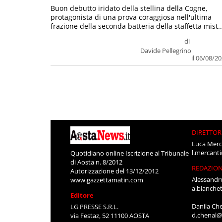
Buon debutto iridato della stellina della Cogne,
protagonista di una prova coraggiosa nell'ultima
frazione della seconda batteria della staffetta mist..
di
Davide Pellegrino
il 06/08/2
DIRETTOR
Luca Merc
l.mercant
Quotidiano online Iscrizione al Tribunale
di Aosta n. 8/2012
REDAZIO
Autorizzazione del 13/12/2012
Alessandr
www.gazzettamatin.com
a.bianche
Editore
Danila Ch
LG PRESSE S.R.L.
d.chenal@
via Festaz, 52 11100 AOSTA