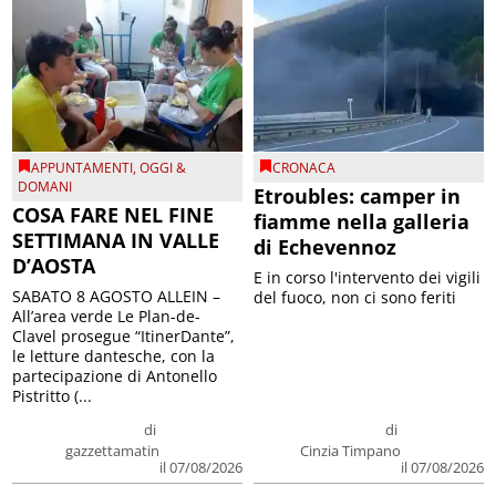
APPUNTAMENTI
,
OGGI &
CRONACA
DOMANI
Etroubles: camper in
COSA FARE NEL FINE
fiamme nella galleria
SETTIMANA IN VALLE
di Echevennoz
D’AOSTA
E in corso l'intervento dei vigili
SABATO 8 AGOSTO ALLEIN –
del fuoco, non ci sono feriti
All’area verde Le Plan-de-
Clavel prosegue “ItinerDante”,
le letture dantesche, con la
partecipazione di Antonello
Pistritto (...
di
di
gazzettamatin
Cinzia Timpano
il 07/08/2026
il 07/08/2026