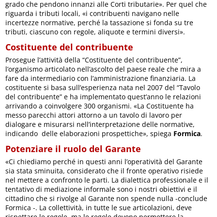
grado che pendono innanzi alle Corti tributarie». Per quel che
riguarda i tributi locali, «i contribuenti navigano nelle
incertezze normative, perché la tassazione si fonda su tre
tributi, ciascuno con regole, aliquote e termini diversi».
Costituente del contribuente
Prosegue l’attività della “Costituente del contribuente”,
l’organismo articolato nell’ascolto del paese reale che mira a
fare da intermediario con l’amministrazione finanziaria. La
costituente si basa sull’esperienza nata nel 2007 del “Tavolo
del contribuente” e ha implementato quest’anno le relazioni
arrivando a coinvolgere 300 organismi. «La Costituente ha
messo parecchi attori attorno a un tavolo di lavoro per
dialogare e misurarsi nell’interpretazione delle normative,
indicando delle elaborazioni prospettiche», spiega
Formica
.
Potenziare il ruolo del Garante
«Ci chiediamo perché in questi anni l’operatività del Garante
sia stata sminuita, considerato che il fronte operativo risiede
nel mettere a confronto le parti. La dialettica professionale e il
tentativo di mediazione informale sono i nostri obiettivi e il
cittadino che si rivolge al Garante non spende nulla -conclude
Formica -. La collettività, in tutte le sue articolazioni, deve
rispettare le regole, ma le regole devono permettere la