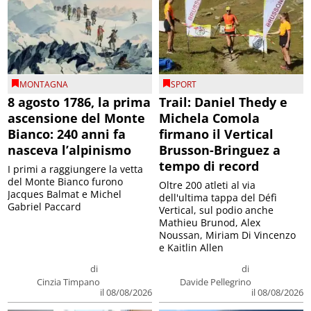
MONTAGNA
SPORT
8 agosto 1786, la prima
Trail: Daniel Thedy e
ascensione del Monte
Michela Comola
Bianco: 240 anni fa
firmano il Vertical
nasceva l’alpinismo
Brusson-Bringuez a
tempo di record
I primi a raggiungere la vetta
del Monte Bianco furono
Oltre 200 atleti al via
Jacques Balmat e Michel
dell'ultima tappa del Défì
Gabriel Paccard
Vertical, sul podio anche
Mathieu Brunod, Alex
Noussan, Miriam Di Vincenzo
e Kaitlin Allen
di
di
Cinzia Timpano
Davide Pellegrino
il 08/08/2026
il 08/08/2026