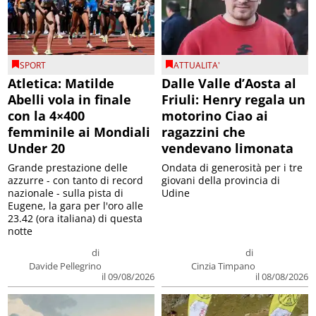
SPORT
ATTUALITA'
Atletica: Matilde
Dalle Valle d’Aosta al
Abelli vola in finale
Friuli: Henry regala un
con la 4×400
motorino Ciao ai
femminile ai Mondiali
ragazzini che
Under 20
vendevano limonata
Grande prestazione delle
Ondata di generosità per i tre
azzurre - con tanto di record
giovani della provincia di
nazionale - sulla pista di
Udine
Eugene, la gara per l'oro alle
23.42 (ora italiana) di questa
notte
di
di
Davide Pellegrino
Cinzia Timpano
il 09/08/2026
il 08/08/2026