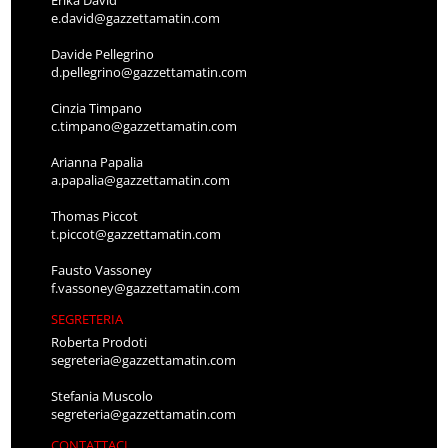
e.david@gazzettamatin.com
Davide Pellegrino
d.pellegrino@gazzettamatin.com
Cinzia Timpano
c.timpano@gazzettamatin.com
Arianna Papalia
a.papalia@gazzettamatin.com
Thomas Piccot
t.piccot@gazzettamatin.com
Fausto Vassoney
f.vassoney@gazzettamatin.com
SEGRETERIA
Roberta Prodoti
segreteria@gazzettamatin.com
Stefania Muscolo
segreteria@gazzettamatin.com
CONTATTACI