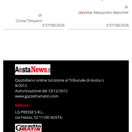
di
cervinia
Alessandro Bianchet
di
Cinzia Timpano
il 07/08/2026
il 07/08/2026
Quotidiano online Iscrizione al Tribunale di Aosta n.
8/2012
Autorizzazione del 13/12/2012
www.gazzettamatin.com
Editore
LG PRESSE S.R.L.
via Festaz, 52 11100 AOSTA