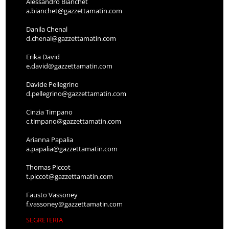
Alessandro Bianchet
a.bianchet@gazzettamatin.com
Danila Chenal
d.chenal@gazzettamatin.com
Erika David
e.david@gazzettamatin.com
Davide Pellegrino
d.pellegrino@gazzettamatin.com
Cinzia Timpano
c.timpano@gazzettamatin.com
Arianna Papalia
a.papalia@gazzettamatin.com
Thomas Piccot
t.piccot@gazzettamatin.com
Fausto Vassoney
f.vassoney@gazzettamatin.com
SEGRETERIA