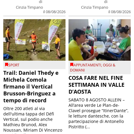
di
di
Cinzia Timpano
Cinzia Timpano
il 08/08/2026
il 08/08/2026
SPORT
APPUNTAMENTI
,
OGGI &
DOMANI
Trail: Daniel Thedy e
COSA FARE NEL FINE
Michela Comola
SETTIMANA IN VALLE
firmano il Vertical
D’AOSTA
Brusson-Bringuez a
tempo di record
SABATO 8 AGOSTO ALLEIN –
All’area verde Le Plan-de-
Oltre 200 atleti al via
Clavel prosegue “ItinerDante”,
dell'ultima tappa del Défì
le letture dantesche, con la
Vertical, sul podio anche
partecipazione di Antonello
Mathieu Brunod, Alex
Pistritto (...
Noussan, Miriam Di Vincenzo