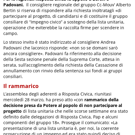
Padovani.
Il consigliere regionale del gruppo Cc-Mouv’ Alberto
Bertin si riserva di rispondere alla richiesta inoltratagli «di
partecipare al progetto, di candidarsi e di costituire il gruppo
consiliare di “Impegno civico” a sostegno della lista unitaria,
operazione che eviterebbe la raccolta firme per scendere in
campo.
Lo stesso invito è stato indirizzato al consigliere Andrea
Padovani che laconico risponde: «non so se domani sarò
ancora consigliere». Padovani fa riferimento alla decisione
della Sesta sezione penale della Suprema Corte, attesa in
serata, sull’accoglimento della richiesta della Cassazione di
annullamento con rinvio della sentenza sui fondi ai gruppi
consiliari.
Il rammarico
L’assemblea degli aderenti a Risposta Civica, riunitasi
mercoledì 28 marzo, ha preso atto «con
rammarico della
decisione presa da Potere al popolo di non partecipare al
progetto
di lista unitaria che nelle scorse settimane era stato
definito dalle delegazioni di Risposta Civica, Pap e alcuni
componenti del gruppo 18». Prosegue il comunicato: «La
presentazione di una lista unitaria è, per noi, la coerente
prosecuzione di un impegno ed era stato quindi deciso di