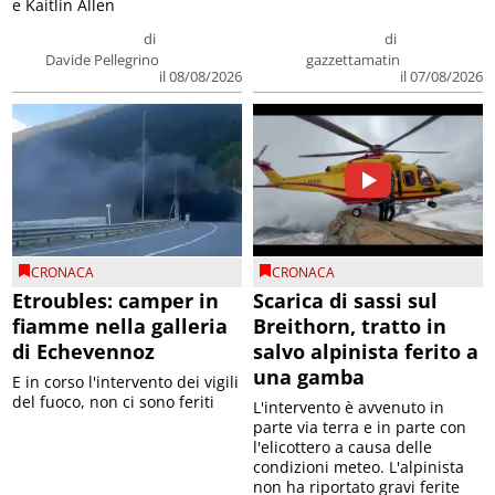
e Kaitlin Allen
di
di
Davide Pellegrino
gazzettamatin
il 08/08/2026
il 07/08/2026
CRONACA
CRONACA
Etroubles: camper in
Scarica di sassi sul
fiamme nella galleria
Breithorn, tratto in
di Echevennoz
salvo alpinista ferito a
una gamba
E in corso l'intervento dei vigili
del fuoco, non ci sono feriti
L'intervento è avvenuto in
parte via terra e in parte con
l'elicottero a causa delle
condizioni meteo. L'alpinista
non ha riportato gravi ferite