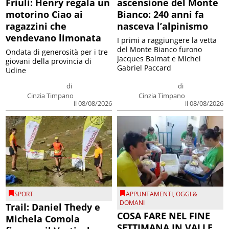
Friuli: Henry regala un
ascensione del Monte
motorino Ciao ai
Bianco: 240 anni fa
ragazzini che
nasceva l’alpinismo
vendevano limonata
I primi a raggiungere la vetta
del Monte Bianco furono
Ondata di generosità per i tre
Jacques Balmat e Michel
giovani della provincia di
Gabriel Paccard
Udine
di
di
Cinzia Timpano
Cinzia Timpano
il 08/08/2026
il 08/08/2026
SPORT
APPUNTAMENTI
,
OGGI &
DOMANI
Trail: Daniel Thedy e
COSA FARE NEL FINE
Michela Comola
SETTIMANA IN VALLE