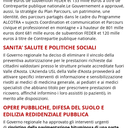
mille euros de subvention FEDER et 133 mille euros à titre de
Contrepartie publique nationale.Le Gouvernement a approuvé,
aussi, la stratégie du Plan Parcours, un patrimoine, une
identité, des parcours partagés dans le cadre du Programme
ALCOTRA « sujects Coordination et communication et Parcours
civique et professionnel en montagne » à hauteur de 801 mille
euros dont 681 mille euros de subvention FEDER et 120 mille
euros à titre de Contrepartie publique nationale.
SANITA’ SALUTE E POLITICHE SOCIALI
Il Governo regionale ha deciso di eliminare il vincolo della
preventiva autorizzazione per le prestazioni richieste dai
cittadini valdostani presso le strutture private accreditate fuori
Valle d’Aosta. L’Azienda USL della Valle d’Aosta provvederà ad
attivare specifici interventi di informazione e sensibilizzazione
rivolti ai medici di medicina generale, ai pediatri e ai medici
specialisti che abbiano titolo per prescrivere prestazioni di
ricovero, affinché informino i loro assistiti (o pazienti), in
merito alle disposizioni.
OPERE PUBBLICHE, DIFESA DEL SUOLO E
EDILIZIA REDIDENZIALE PUBBLICA
Il Governo regionale ha approvato gli interventi urgenti
di
ripristino della pavimentazione bituminosa di una parte