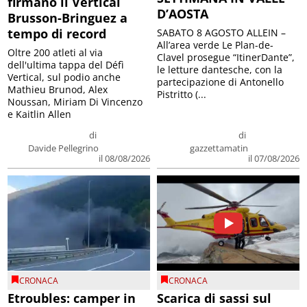
firmano il Vertical
D’AOSTA
Brusson-Bringuez a
tempo di record
SABATO 8 AGOSTO ALLEIN –
All’area verde Le Plan-de-
Oltre 200 atleti al via
Clavel prosegue “ItinerDante”,
dell'ultima tappa del Défì
le letture dantesche, con la
Vertical, sul podio anche
partecipazione di Antonello
Mathieu Brunod, Alex
Pistritto (...
Noussan, Miriam Di Vincenzo
e Kaitlin Allen
di
di
Davide Pellegrino
gazzettamatin
il 08/08/2026
il 07/08/2026
CRONACA
CRONACA
Etroubles: camper in
Scarica di sassi sul