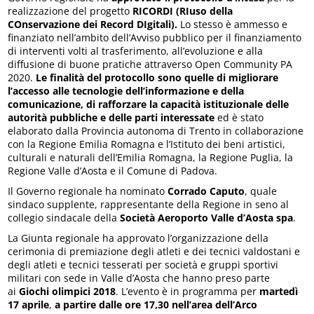
realizzazione del progetto
RICORDI (RIuso della
COnservazione dei Record DIgitali).
Lo stesso è ammesso e
finanziato nell’ambito dell’Avviso pubblico per il finanziamento
di interventi volti al trasferimento, all’evoluzione e alla
diffusione di buone pratiche attraverso Open Community PA
2020.
Le finalità del protocollo sono quelle di migliorare
l’accesso alle tecnologie dell’informazione e della
comunicazione, di rafforzare la capacità istituzionale delle
autorità pubbliche e delle parti interessate
ed è stato
elaborato dalla Provincia autonoma di Trento in collaborazione
con la Regione Emilia Romagna e l’Istituto dei beni artistici,
culturali e naturali dell’Emilia Romagna, la Regione Puglia, la
Regione Valle d’Aosta e il Comune di Padova.
Il Governo regionale ha nominato
Corrado Caputo
, quale
sindaco supplente, rappresentante della Regione in seno al
collegio sindacale della
Società Aeroporto Valle d’Aosta spa
.
La Giunta regionale ha approvato l’organizzazione della
cerimonia di premiazione degli atleti e dei tecnici valdostani e
degli atleti e tecnici tesserati per società e gruppi sportivi
militari con sede in Valle d’Aosta che hanno preso parte
ai
Giochi olimpici 2018
. L’evento è in programma per
martedì
17 aprile
,
a partire dalle ore 17,30 nell’area dell’Arco