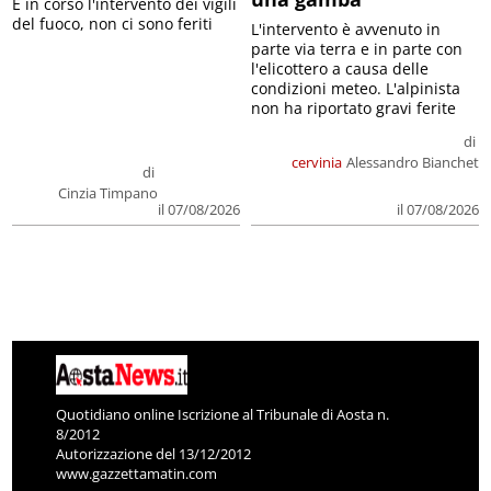
E in corso l'intervento dei vigili
del fuoco, non ci sono feriti
L'intervento è avvenuto in
parte via terra e in parte con
l'elicottero a causa delle
condizioni meteo. L'alpinista
non ha riportato gravi ferite
di
cervinia
Alessandro Bianchet
di
Cinzia Timpano
il 07/08/2026
il 07/08/2026
Quotidiano online Iscrizione al Tribunale di Aosta n.
8/2012
Autorizzazione del 13/12/2012
www.gazzettamatin.com