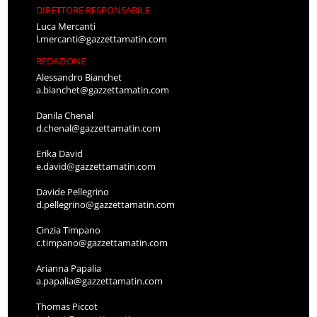
DIRETTORE RESPONSABILE
Luca Mercanti
l.mercanti@gazzettamatin.com
REDAZIONE
Alessandro Bianchet
a.bianchet@gazzettamatin.com
Danila Chenal
d.chenal@gazzettamatin.com
Erika David
e.david@gazzettamatin.com
Davide Pellegrino
d.pellegrino@gazzettamatin.com
Cinzia Timpano
c.timpano@gazzettamatin.com
Arianna Papalia
a.papalia@gazzettamatin.com
Thomas Piccot