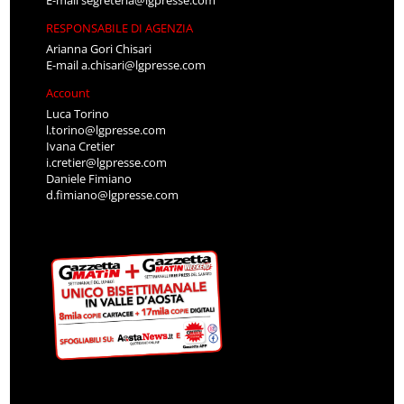
E-mail
segreteria@lgpresse.com
RESPONSABILE DI AGENZIA
Arianna Gori Chisari
E-mail
a.chisari@lgpresse.com
Account
Luca Torino
l.torino@lgpresse.com
Ivana Cretier
i.cretier@lgpresse.com
Daniele Fimiano
d.fimiano@lgpresse.com