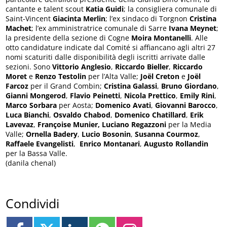
cantante e talent scout
Katia Guidi
; la consigliera comunale di
Saint-Vincent
Giacinta Merlin
; l’ex sindaco di Torgnon
Cristina
Machet
; l’ex amministratrice comunale di Sarre
Ivana Meynet
;
la presidente della sezione di Cogne
Moira Montanelli
. Alle
otto candidature indicate dal Comité si affiancano agli altri 27
nomi scaturiti dalle disponibilità degli iscritti arrivate dalle
sezioni. Sono
Vittorio Anglesio
,
Riccardo Bieller
,
Riccardo
Moret
e
Renzo Testolin
per l’Alta Valle;
Joël Creton
e
Joël
Farcoz
per il Grand Combin;
Cristina Galassi
,
Bruno Giordano
,
Gianni Mongerod
,
Flavio Peinetti
,
Nicola Prettico
,
Emily Rini
,
Marco Sorbara
per Aosta;
Domenico Avati
,
Giovanni Barocco
,
Luca Bianchi
,
Osvaldo Chabod
,
Domenico Chatillard
,
Erik
Lavevaz
,
Françoise Munier,
Luciano Regazzoni
per la Media
Valle;
Ornella Badery
,
Lucio Bosonin
,
Susanna Courmoz
,
Raffaele Evangelisti
,
Enrico Montanari
,
Augusto Rollandin
per la Bassa Valle.
(danila chenal)
Condividi