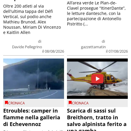
All’area verde Le Plan-de-
Oltre 200 atleti al via
Clavel prosegue “ItinerDante”,
dell'ultima tappa del Défì
le letture dantesche, con la
Vertical, sul podio anche
partecipazione di Antonello
Mathieu Brunod, Alex
Pistritto (...
Noussan, Miriam Di Vincenzo
e Kaitlin Allen
di
di
Davide Pellegrino
gazzettamatin
il 08/08/2026
il 07/08/2026
CRONACA
CRONACA
Etroubles: camper in
Scarica di sassi sul
fiamme nella galleria
Breithorn, tratto in
di Echevennoz
salvo alpinista ferito a
una gamba