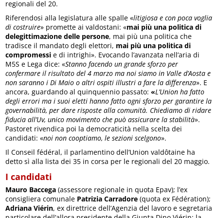
regionali del 20.
Riferendosi alla legislatura alle spalle «
litigiosa e con poca voglia
di costruire
» promette ai valdostani: «
mai più una politica di
delegittimazione delle persone
, mai più una politica che
tradisce il mandato degli elettori,
mai più una politica di
compromessi
e di intrighi». Evocando l’avanzata nell’aria di
M5S e Lega dice: «
Stanno facendo un grande sforzo per
confermare il risultato del 4 marzo ma noi siamo in Valle d’Aosta e
non saranno i Di Maio o altri ospiti illustri a fare la differenza
». E
ancora, guardando al quinquennio passato:
«
L’Union ha fatto
degli errori ma i suoi eletti hanno fatto ogni sforzo per garantire la
governabilità, per dare risposte alla comunità. Chiediamo di ridare
fiducia all’Uv, unico movimento che può assicurare la stabilità
».
Pastoret rivendica poi la democraticità nella scelta dei
candidati: «
noi non cooptiamo, le sezioni scelgono
».
Il Conseil fédéral, il parlamentino dell’Union valdôtaine ha
detto sì alla lista dei 35 in corsa per le regionali del 20 maggio.
I candidati
Mauro Baccega
(assessore regionale in quota Epav); l’ex
consigliera comunale
Patrizia Carradore
(quota ex Fédération);
Adriana Viérin
, ex direttrice dell’Agenzia del lavoro e segretaria
particolare dell’allora presidente della Giunta Dino Viérin; la