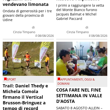
vendevano limonata
I primi a raggiungere la vetta
del Monte Bianco furono
Ondata di generosità per i tre
Jacques Balmat e Michel
giovani della provincia di
Gabriel Paccard
Udine
di
di
Cinzia Timpano
Cinzia Timpano
il 08/08/2026
il 08/08/2026
SPORT
APPUNTAMENTI
,
OGGI &
DOMANI
Trail: Daniel Thedy e
COSA FARE NEL FINE
Michela Comola
SETTIMANA IN VALLE
firmano il Vertical
D’AOSTA
Brusson-Bringuez a
tempo di record
SABATO 8 AGOSTO ALLEIN –