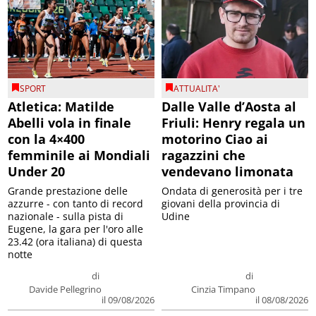
SPORT
ATTUALITA'
Atletica: Matilde
Dalle Valle d’Aosta al
Abelli vola in finale
Friuli: Henry regala un
con la 4×400
motorino Ciao ai
femminile ai Mondiali
ragazzini che
Under 20
vendevano limonata
Grande prestazione delle
Ondata di generosità per i tre
azzurre - con tanto di record
giovani della provincia di
nazionale - sulla pista di
Udine
Eugene, la gara per l'oro alle
23.42 (ora italiana) di questa
notte
di
di
Davide Pellegrino
Cinzia Timpano
il 09/08/2026
il 08/08/2026