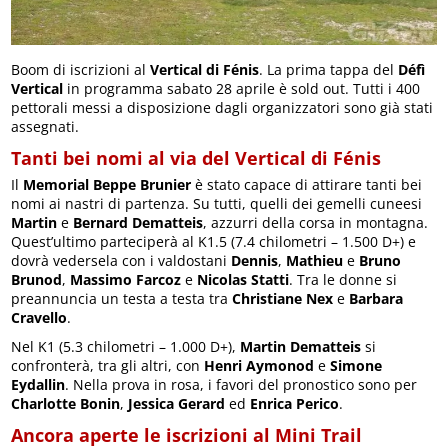
Boom di iscrizioni al
Vertical di Fénis
. La prima tappa del
Défì
Vertical
in programma sabato 28 aprile è sold out. Tutti i 400
pettorali messi a disposizione dagli organizzatori sono già stati
assegnati.
Tanti bei nomi al via del Vertical di Fénis
Il
Memorial Beppe Brunier
è stato capace di attirare tanti bei
nomi ai nastri di partenza. Su tutti, quelli dei gemelli cuneesi
Martin
e
Bernard Dematteis
, azzurri della corsa in montagna.
Quest’ultimo parteciperà al K1.5 (7.4 chilometri – 1.500 D+) e
dovrà vedersela con i valdostani
Dennis
,
Mathieu
e
Bruno
Brunod
,
Massimo Farcoz
e
Nicolas Statti
. Tra le donne si
preannuncia un testa a testa tra
Christiane Nex
e
Barbara
Cravello
.
Nel K1 (5.3 chilometri – 1.000 D+),
Martin Dematteis
si
confronterà, tra gli altri, con
Henri Aymonod
e
Simone
Eydallin
. Nella prova in rosa, i favori del pronostico sono per
Charlotte Bonin
,
Jessica Gerard
ed
Enrica Perico
.
Ancora aperte le iscrizioni al Mini Trail