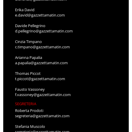
Erika David
e.david@gazzettamatin.com
Davide Pellegrino
d.pellegrino@gazzettamatin.com
Cinzia Timpano
c.timpano@gazzettamatin.com
Arianna Papalia
a.papalia@gazzettamatin.com
Thomas Piccot
t.piccot@gazzettamatin.com
Fausto Vassoney
f.vassoney@gazzettamatin.com
SEGRETERIA
Roberta Prodoti
segreteria@gazzettamatin.com
Stefania Muscolo
segreteria@gazzettamatin.com