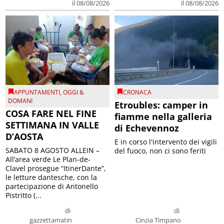
il 08/08/2026
il 08/08/2026
APPUNTAMENTI
,
OGGI &
CRONACA
DOMANI
Etroubles: camper in
COSA FARE NEL FINE
fiamme nella galleria
SETTIMANA IN VALLE
di Echevennoz
D’AOSTA
E in corso l'intervento dei vigili
SABATO 8 AGOSTO ALLEIN –
del fuoco, non ci sono feriti
All’area verde Le Plan-de-
Clavel prosegue “ItinerDante”,
le letture dantesche, con la
partecipazione di Antonello
Pistritto (...
di
di
gazzettamatin
Cinzia Timpano