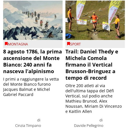
MONTAGNA
SPORT
8 agosto 1786, la prima
Trail: Daniel Thedy e
ascensione del Monte
Michela Comola
Bianco: 240 anni fa
firmano il Vertical
nasceva l’alpinismo
Brusson-Bringuez a
tempo di record
I primi a raggiungere la vetta
del Monte Bianco furono
Oltre 200 atleti al via
Jacques Balmat e Michel
dell'ultima tappa del Défì
Gabriel Paccard
Vertical, sul podio anche
Mathieu Brunod, Alex
Noussan, Miriam Di Vincenzo
e Kaitlin Allen
di
di
Cinzia Timpano
Davide Pellegrino