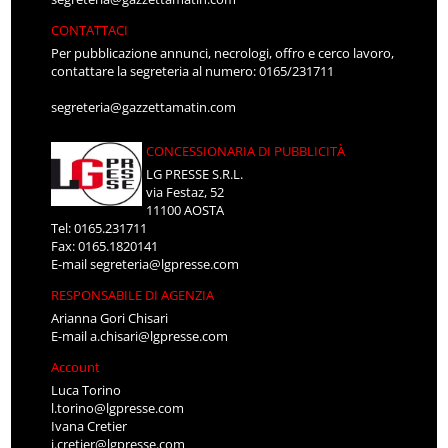
CONTATTACI
Per pubblicazione annunci, necrologi, offro e cerco lavoro,
contattare la segreteria al numero: 0165/231711
segreteria@gazzettamatin.com
CONCESSIONARIA DI PUBBLICITÀ
LG PRESSE S.R.L.
via Festaz, 52
11100 AOSTA
Tel: 0165.231711
Fax: 0165.1820141
E-mail
segreteria@lgpresse.com
RESPONSABILE DI AGENZIA
Arianna Gori Chisari
E-mail
a.chisari@lgpresse.com
Account
Luca Torino
l.torino@lgpresse.com
Ivana Cretier
i.cretier@lgpresse.com